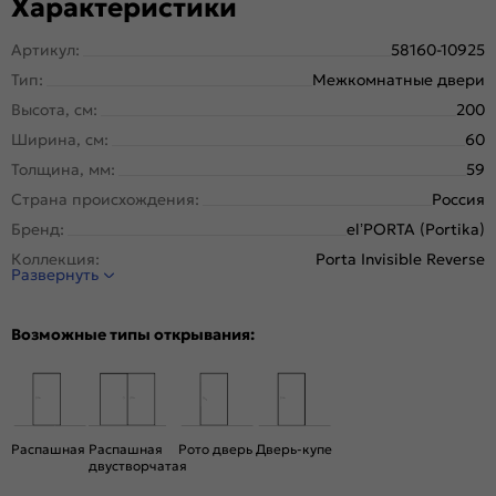
Характеристики
Артикул:
58160-10925
Тип:
Межкомнатные двери
Высота, см:
200
Ширина, см:
60
Толщина, мм:
59
Страна происхождения:
Россия
Бренд:
el’PORTA (Portika)
Коллекция:
Porta Invisible Reverse
Развернуть
Стиль:
Минимализм
Тип двери:
Глухая, Скрытая
Возможные типы открывания:
Система открывания:
Раздвижная, Классическая
Конструкция двери:
Каркасно-щитовая
Цвет:
Shellac White
Общий цвет:
Белый
Распашная
Распашная
Рото дверь
Дверь-купе
двустворчатая
Стекло:
Без стекла