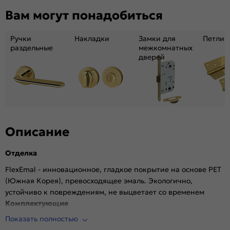
Декор:
Без декора
Вам могут понадобиться
Вес, кг:
22.1
Тип коробки:
INVISIBLE
Ручки
Накладки
Замки для
Петли
Кромка:
Алюминиевая черная матовая
раздельные
межкомнатных
дверей
Поверхность:
Гладкая, матовая
Возможность покраски:
Нет
Для влажных помещений:
Да
Наличие притвора:
Нет
Степень влагостойкости:
Влагостойкая
Уровень шумоизоляции:
Высокий ( от 32 дБ)
Описание
Фрезеровка под замок:
Да (Защелка AGB магнитная черная)
Отделка
Фрезеровка под петли:
Да (2 скрытые петли AGB)
Износостойкость:
Высокая
FlexEmal - инновационное, гладкое покрытие на основе PET
(Южная Корея), превосходящее эмаль. Экологично,
Пропускает свет:
Нет
устойчиво к повреждениям, не выцветает со временем
Подходит под двухстворчатый проём:
Да
Комплектующие
Гарантия (лет):
1.6
Показать полностью
Врезана магнитная защелка AGB, выполнена фрезеровка
Материал:
Материал каркаса: на основе