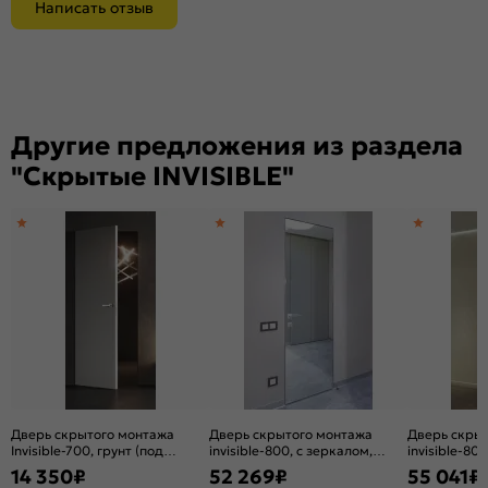
Написать отзыв
Другие предложения из раздела
"Скрытые INVISIBLE"
Дверь скрытого монтажа
Дверь скрытого монтажа
Дверь скры
Invisible-700, грунт (под
invisible-800, с зеркалом,
invisible-80
окраску), прямое открывание,
серебро, кромка
серебро, к
14 350
₽
52 269
₽
55 041
₽
Грунт, каркасно-щитовая
алюминиевая матовый хром,
алюминиева