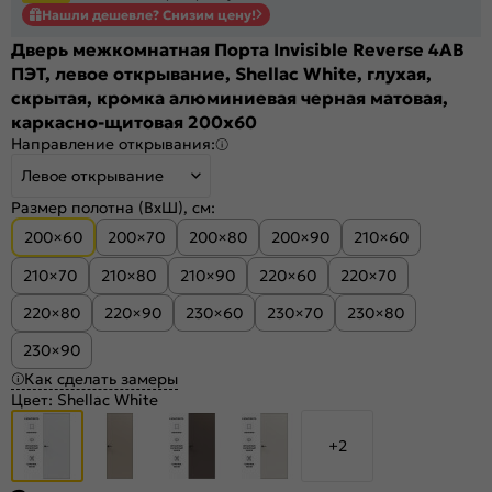
Нашли дешевле? Снизим цену!
Дверь межкомнатная Порта Invisible Reverse 4AB
ПЭТ, левое открывание, Shellac White, глухая,
скрытая, кромка алюминиевая черная матовая,
каркасно-щитовая 200x60
Направление открывания:
Левое открывание
Размер полотна (ВхШ), см:
200×60
200×70
200×80
200×90
210×60
210×70
210×80
210×90
220×60
220×70
220×80
220×90
230×60
230×70
230×80
230×90
Как сделать замеры
Цвет:
Shellac White
+2