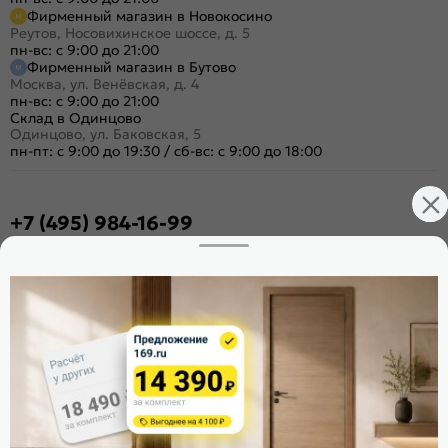
Фирменный магазин в Новокосино
Реутов, Носовихинское шоссе, д. 5
пн-вс: с 9:00 до 21:00
Фирменный магазин в Бутово
Москва, ул. Венёвская, д. 4
пн-вс: с 9:00 до 21:00
Склад в Одинцово
Одинцово, ул. Баковская, 5
пн-пт: с 9:00 до 19:30
/
сб-вс: с 9:00 до 18:00
+7 (495) 984-16-99
Заказать звонок
Стать дилером
Расскажите о нас
Поделиться
Оцените магазин