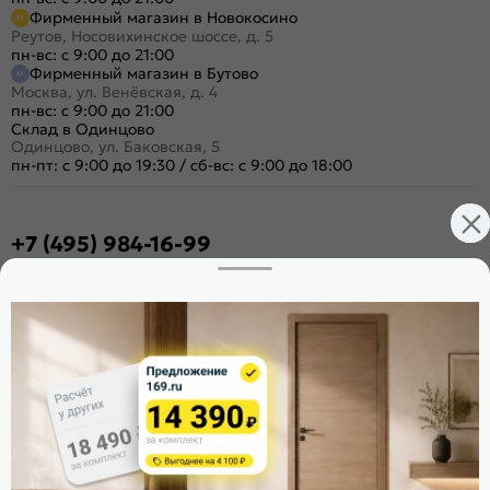
Фирменный магазин в Новокосино
Реутов, Носовихинское шоссе, д. 5
пн-вс: с 9:00 до 21:00
Фирменный магазин в Бутово
Москва, ул. Венёвская, д. 4
пн-вс: с 9:00 до 21:00
Склад в Одинцово
Одинцово, ул. Баковская, 5
пн-пт: с 9:00 до 19:30
/
сб-вс: с 9:00 до 18:00
+7 (495) 984-16-99
Заказать звонок
Стать дилером
Расскажите о нас
Поделиться
Оцените магазин