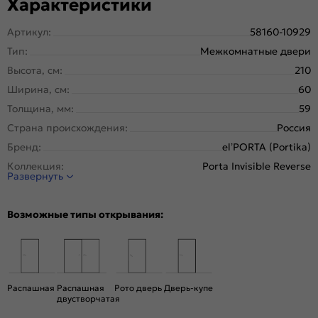
Характеристики
Артикул:
58160-10929
Тип:
Межкомнатные двери
Высота, см:
210
Ширина, см:
60
Толщина, мм:
59
Страна происхождения:
Россия
Бренд:
el’PORTA (Portika)
Коллекция:
Porta Invisible Reverse
Развернуть
Стиль:
Минимализм
Тип двери:
Глухая, Скрытая
Возможные типы открывания:
Система открывания:
Раздвижная, Классическая
Конструкция двери:
Каркасно-щитовая
Цвет:
Shellac White
Общий цвет:
Белый
Распашная
Распашная
Рото дверь
Дверь-купе
двустворчатая
Стекло:
Без стекла