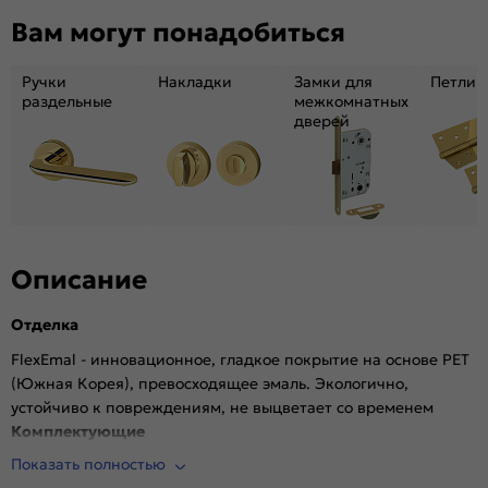
Декор:
Без декора
Вам могут понадобиться
Вес, кг:
23.2
Тип коробки:
INVISIBLE
Ручки
Накладки
Замки для
Петли
Кромка:
Алюминиевая черная матовая
раздельные
межкомнатных
дверей
Поверхность:
Гладкая, матовая
Возможность покраски:
Нет
Для влажных помещений:
Да
Наличие притвора:
Нет
Степень влагостойкости:
Влагостойкая
Уровень шумоизоляции:
Высокий ( от 32 дБ)
Описание
Фрезеровка под замок:
Да (Защелка AGB магнитная черная)
Отделка
Фрезеровка под петли:
Да (2 скрытые петли AGB)
Износостойкость:
Высокая
FlexEmal - инновационное, гладкое покрытие на основе PET
(Южная Корея), превосходящее эмаль. Экологично,
Пропускает свет:
Нет
устойчиво к повреждениям, не выцветает со временем
Подходит под двухстворчатый проём:
Да
Комплектующие
Гарантия (лет):
1.6
Показать полностью
Врезана магнитная защелка AGB, выполнена фрезеровка
Материал:
Материал каркаса: на основе