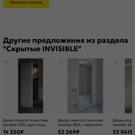
Написать отзыв
Другие предложения из раздела
"Скрытые INVISIBLE"
Дверь скрытого монтажа
Дверь скрытого монтажа
Дверь скры
Invisible-700, грунт (под
invisible-800, с зеркалом,
invisible-80
окраску), прямое открывание,
серебро, кромка
серебро, к
14 350
₽
52 269
₽
55 041
₽
Грунт, каркасно-щитовая
алюминиевая матовый хром,
алюминиева