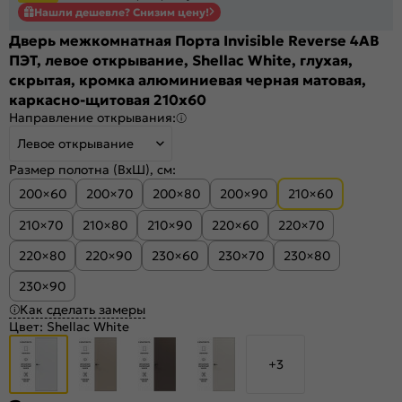
Нашли дешевле? Снизим цену!
Дверь межкомнатная Порта Invisible Reverse 4AB
ПЭТ, левое открывание, Shellac White, глухая,
скрытая, кромка алюминиевая черная матовая,
каркасно-щитовая 210x60
Направление открывания:
Левое открывание
Размер полотна (ВхШ), см:
200×60
200×70
200×80
200×90
210×60
210×70
210×80
210×90
220×60
220×70
220×80
220×90
230×60
230×70
230×80
230×90
Как сделать замеры
Цвет:
Shellac White
+3