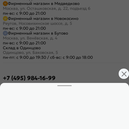
Фирменный магазин в Медведково
Москва, ул. Осташковская, д. 22, подъезд 6
пн-вс: с 9:00 до 21:00
Фирменный магазин в Новокосино
Реутов, Носовихинское шоссе, д. 5
пн-вс: с 9:00 до 21:00
Фирменный магазин в Бутово
Москва, ул. Венёвская, д. 4
пн-вс: с 9:00 до 21:00
Склад в Одинцово
Одинцово, ул. Баковская, 5
пн-пт: с 9:00 до 19:30
/
сб-вс: с 9:00 до 18:00
+7 (495) 984-16-99
Заказать звонок
Стать дилером
Расскажите о нас
Поделиться
Оцените магазин