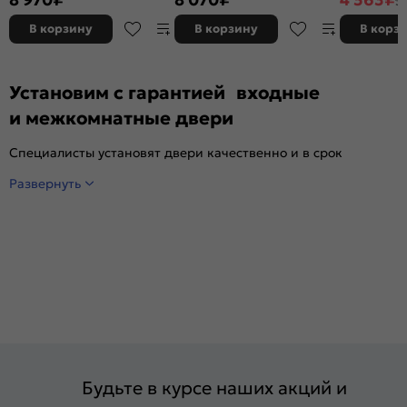
5
white сrystal, кромка нет,
нет, филенчатая
филенчатая
В корзину
В корзину
В корз
Установим с гарантией входные
и межкомнатные двери
Специалисты установят двери качественно и в срок
Развернуть
Будьте в курсе наших акций и