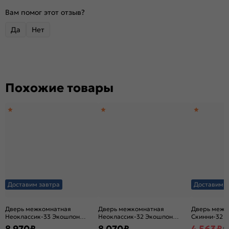
Вам помог этот отзыв?
Да
Нет
Похожие товары
Доставим завтра
Доставим з
Дверь межкомнатная
Дверь межкомнатная
Дверь межк
Неоклассик-33 Экошпон
Неоклассик-32 Экошпон
Скинни-32 Ви
Original Oak, остекленная,
Original Oak, глухая, кромка
глухая, ски
8 970
₽
8 070
₽
4 563
₽