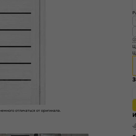
Р
Ц
Ц
З
емного отличаться от оригинала.
И