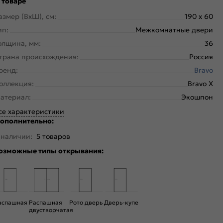
 товаре
азмер (ВхШ), см:
190 x 60
ип:
Межкомнатные двери
олщина, мм:
36
трана происхождения:
Россия
ренд:
Bravo
оллекция:
Bravo X
атериал:
Экошпон
се характеристики
ополнительно:
 наличии:
5 товаров
озможные типы открывания:
аспашная
Распашная
Рото дверь
Дверь-купе
двустворчатая