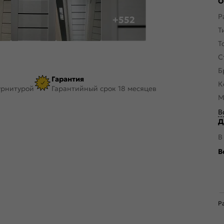
О
Р
+552
Т
Т
С
Б
Гарантия
К
урнитурой
Гарантийный срок 18 месяцев
М
В
Д
В
В
Р