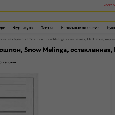
Блоге
ери
Фурнитура
Плитка
Напольные покрытия
Кухн
натная Браво-22 Экошпон, Snow Melinga, остекленная, black shine, царго
шпон, Snow Melinga, остекленная, b
6 человек