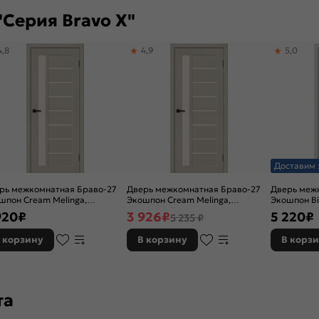
Серия Bravo X"
4,8
4,9
5,0
Доставим 
рь межкомнатная Браво-27
Дверь межкомнатная Браво-27
Дверь меж
шпон Cream Melinga,
Экошпон Cream Melinga,
Экошпон Bi
екленная, magic fog, без
остекленная, magic fog, без
остекленная
920
₽
3 926
₽
5 220
₽
5 235 ₽
мки, царговая
кромки, царговая
царговая
 корзину
В корзину
В корз
та