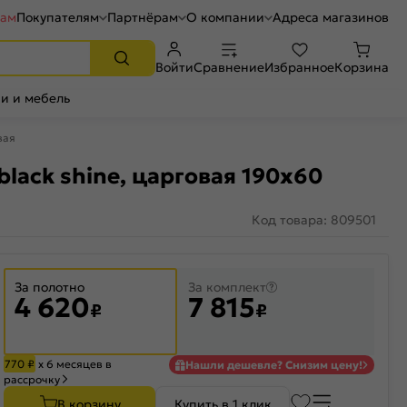
рам
Покупателям
Партнёрам
О компании
Адреса магазинов
Войти
Сравнение
Избранное
Корзина
и и мебель
вая
lack shine, царговая 190x60
Код товара: 809501
За полотно
За комплект
4 620
7 815
₽
₽
770
₽
х 6 месяцев в
Нашли дешевле? Снизим цену!
рассрочку
В корзину
Купить в 1 клик