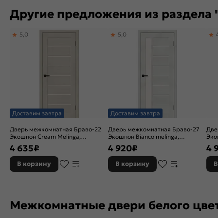
Другие предложения из раздела "
5,0
5,0
Доставим завтра
Доставим завтра
Дверь межкомнатная Браво-22
Дверь межкомнатная Браво-27
Две
Экошпон Cream Melinga,
Экошпон Bianco melinga,
Эко
остекленная, magic fog, царговая
остекленная, magic fog, царговая
ост
4 635
₽
4 920
₽
4 
кро
В корзину
В корзину
В
Межкомнатные двери белого цве