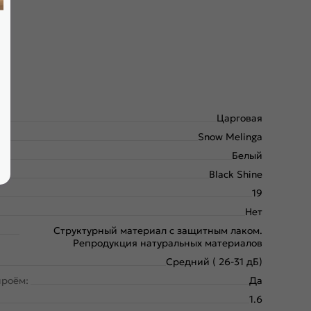
Царговая
Snow Melinga
Белый
Black Shine
19
Нет
Структурный материал с защитным лаком.
Репродукция натуральных материалов
Средний ( 26-31 дБ)
проём:
Да
1.6