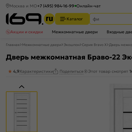
Москва и МО
+7 (495) 984-16-99
Онлайн-чат
Каталог
Акции и скидки
Межкомнатные двери
Входные дв
Главная
Межкомнатные двери
Экошпон
Серия Bravo X
Дверь межком
Дверь межкомнатная Браво-22 Эко
4,9
Характеристики
Этот товар смотрят
1
Поделиться