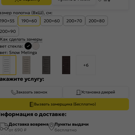
азмер полотна (ВхШ), см:
190×55
190×60
200×60
200×70
200×80
200×90
Как сделать замеры
вет стекла:
вет:
Snow Melinga
+6
акажите услугу:
Заказать звонок
Установка дверей
Вызвать замерщика (Бесплатно)
нформация о доставке:
Доставка вовремя
Пункты выдачи
от 690 ₽
бесплатно