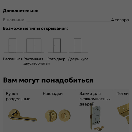
Тип двери:
Остекленная
Дополнительно:
Система открывания:
Классическая, Раздвижная
В наличии:
4 товара
Конструкция двери:
Каркасно-щитовая
Возможные типы открывания:
Цвет:
Л-04 (Белый)
Общий цвет:
Белый
Стекло:
Magic Fog
Вес, кг:
12.3
Распашная
Распашная
Рото дверь
Дверь-купе
Кромка:
Обычная
двустворчатая
Поверхность:
Гладкая, приятная на ощупь
Вам могут понадобиться
Для влажных помещений:
Нет
Уровень шумоизоляции:
Низкий (20-25 дБ)
Ручки
Накладки
Замки для
Петли
Подходит под двухстворчатый проём:
Да
раздельные
межкомнатных
Гарантия (лет):
1.6
дверей
Материал:
брус хвойных пород, ПВХ