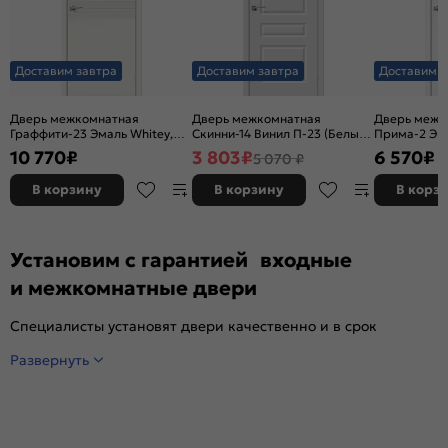
Доставим завтра
Доставим завтра
Доставим з
Дверь межкомнатная
Дверь межкомнатная
Дверь межк
Граффити-23 Эмаль Whitey,
Скинни-14 Винил П-23 (Белый),
Прима-2 Эк
без декора, глухая, без
глухая, скиновая
Melinga, глу
10 770
₽
3 803
₽
6 570
₽
5 070 ₽
стекла, без кромки, каркасно-
декора, кро
щитовая
филенчатая
В корзину
В корзину
В корз
Установим с гарантией входные
и межкомнатные двери
Специалисты установят двери качественно и в срок
Развернуть