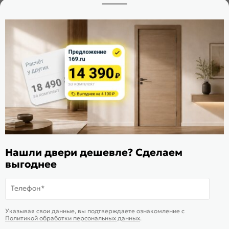
Заказать звонок
Стать дилером
Расскажите о нас
Поделиться
Оцените магазин
ИКС 1340
© 2010—2026 Склад Дверей 169.RU
Нашли двери дешевле? Сделаем
Пользовательское соглашение
выгоднее
Политика обработки персональных данных
Карта сайта
Телефон*
В корзину
-
4 565
₽
Купить в 1 клик
Указывая свои данные, вы подтверждаете ознакомление c
Политикой обработки персональных данных
.