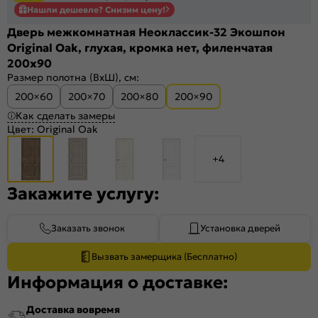
Нашли дешевле? Снизим цену!
Дверь межкомнатная Неоклассик-32 Экошпон
Original Oak, глухая, кромка нет, филенчатая
200x90
Размер полотна (ВхШ), см:
200×60
200×70
200×80
200×90
Как сделать замеры
Цвет:
Original Oak
+4
Закажите услугу:
Заказать звонок
Установка дверей
Вызвать замерщика (Бесплатно)
Информация о доставке:
Доставка вовремя