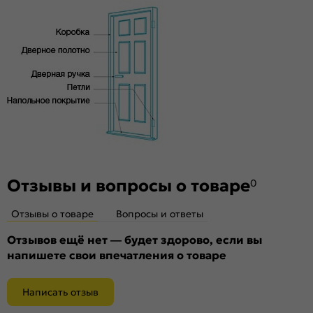
декоративными материалами.. Репродукция натуральных
материалов — Super Realistic. Южная Корея.
Комплектующие
Телескопические погонажные изделия для качественного
регулируемого монтажа. Дверная коробка с TPE-
уплотнителем для мягкого закрывания. Благодаря особой
форме уплотнителя отсутствует закусывание со стороны
петель.
Отзывы и вопросы о товаре
0
Отзывы о товаре
Вопросы и ответы
Отзывов ещё нет — будет здорово, если вы
напишете свои впечатления о товаре
Написать отзыв