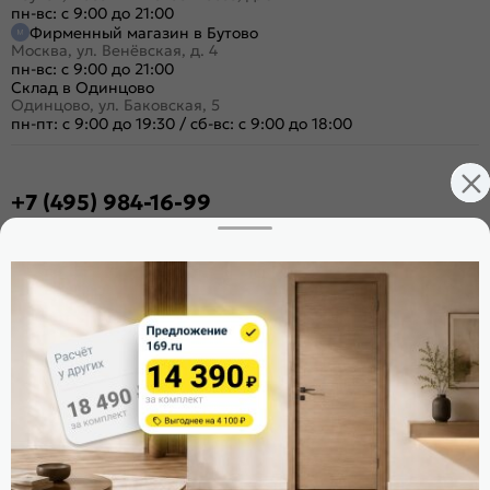
пн-вс: с 9:00 до 21:00
Фирменный магазин в Бутово
Москва, ул. Венёвская, д. 4
пн-вс: с 9:00 до 21:00
Склад в Одинцово
Одинцово, ул. Баковская, 5
пн-пт: с 9:00 до 19:30
/
сб-вс: с 9:00 до 18:00
+7 (495) 984-16-99
Заказать звонок
Стать дилером
Расскажите о нас
Поделиться
Оцените магазин
ИКС 1340
© 2010—2026 Склад Дверей 169.RU