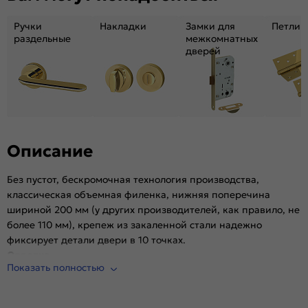
древесных плит.
Ручки
Накладки
Замки для
Петли
раздельные
межкомнатных
дверей
Описание
Без пустот, бескромочная технология производства,
классическая объемная филенка, нижняя поперечина
шириной 200 мм (у других производителей, как правило, не
более 110 мм), крепеж из закаленной стали надежно
фиксирует детали двери в 10 точках.
Отделка
Показать полностью
Эко Шпон — структурный материал с защитным слоем
Overlay, отличается высокой стойкостью к истиранию и
механическим повреждениям в сравнении со схожими