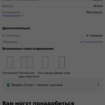
Бренд:
Bravo
Коллекция:
Neoclassic
Развернуть
Стиль:
Неоклассика
Тип двери:
Глухая
Дополнительно:
Система открывания:
Раздвижная, Классическая
В наличии:
6 товаров
Конструкция двери:
Филенчатая
Образец:
в 3 магазинах
Цвет:
Original Oak
Возможные типы открывания:
Общий цвет:
Коричневый
Вес, кг:
28
Кромка:
Нет
Поверхность:
Структурный материал с защитным лаком.
Распашная
Распашная
Рото дверь
Дверь-купе
Репродукция натуральных материалов
двустворчатая
Уровень шумоизоляции:
Средний ( 26-31 дБ)
Яндекс Сплит - оплата частями
Подходит под двухстворчатый проём:
Да
Гарантия (лет):
1.6
Материал:
Композитный мебельный щит на основе
Вам могут понадобиться
высококачественного соснового бруса и