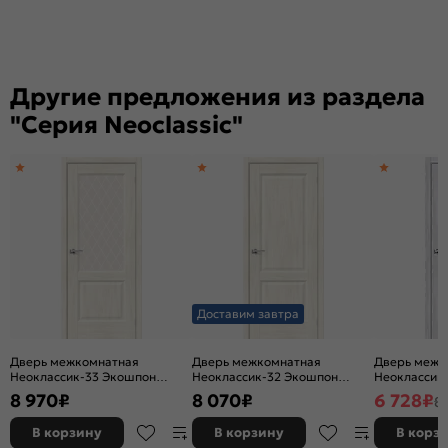
Другие предложения из раздела
"Серия Neoclassic"
Доставим завтра
Дверь межкомнатная
Дверь межкомнатная
Дверь межк
Неоклассик-33 Экошпон
Неоклассик-32 Экошпон
Неоклассик
Nordic Oak, остекленная,
Nordic Oak, глухая, кромка
Riviera Ice, 
8 970
₽
8 070
₽
6 728
₽
8
white сrystal, кромка нет,
нет, филенчатая
сrystal, кро
филенчатая
филенчатая
В корзину
В корзину
В корз