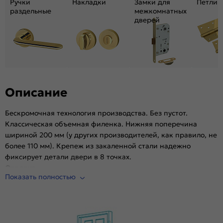
Ручки
Накладки
Замки для
Петли
Уровень шумоизоляции:
Средний ( 26-31 дБ)
раздельные
межкомнатных
Подходит под двухстворчатый проём:
Да
дверей
Гарантия (лет):
1.6
Материал:
Композитный мебельный щит на основе
высококачественного соснового бруса и MDF.
Описание
Бескромочная технология производства. Без пустот.
Классическая объемная филенка. Нижняя поперечина
шириной 200 мм (у других производителей, как правило, не
более 110 мм). Крепеж из закаленной стали надежно
фиксирует детали двери в 8 точках.
Отделка
Показать полностью
Эко Шпон — структурный материал с защитным слоем
Overlay, отличается высокой стойкостью к истиранию и
механическим повреждениям в сравнении со схожими
декоративными материалами.. Репродукция натуральных