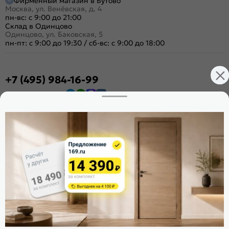
Фирменный магазин в Бутово
Москва, ул. Венёвская, д. 4
пн-вс: с 9:00 до 21:00
Склад в Одинцово
Одинцово, ул. Баковская, 5
пн-пт: с 9:00 до 19:30
/
сб-вс: с 9:00 до 18:00
+7 (495) 984-16-99
Заказать звонок
Стать дилером
Расскажите о нас
Поделиться
Оцените магазин
ИКС 1340
© 2010—2026 Склад Дверей 169.RU