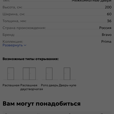
Тип:
Межкомнатные двери
Высота, см:
200
Ширина, см:
60
Толщина, мм:
36
Страна происхождения:
Россия
Бренд:
Bravo
Коллекция:
Prima
Развернуть
Стиль:
Неоклассика
Тип двери:
Глухая
Возможные типы открывания:
Система открывания:
Классическая, Раздвижная
Конструкция двери:
Филенчатая
Цвет:
Grey Wood
Общий цвет:
Серый
Распашная
Распашная
Рото дверь
Дверь-купе
двустворчатая
Вес, кг:
20
Кромка:
Нет
Вам могут понадобиться
Поверхность:
Структурный материал с защитным лаком.
Репродукция натуральных материалов