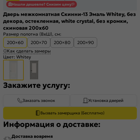
Нашли дешевле? Снизим цену!
Дверь межкомнатная Скинни-13 Эмаль Whitey, без
декора, остекленная, white сrystal, без кромки,
скиновая 200x60
Размер полотна (ВхШ), см:
200×60
200×70
200×80
200×90
Как сделать замеры
Цвет:
Whitey
Закажите услугу:
Заказать звонок
Установка дверей
Вызвать замерщика (Бесплатно)
Информация о доставке:
Доставка вовремя