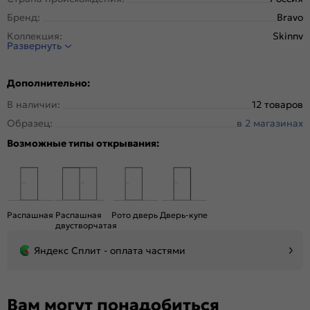
Бренд:
Bravo
Коллекция:
Skinny
Развернуть
Стиль:
Классика
Тип двери:
Остекленная
Дополнительно:
Система открывания:
Классическая, Раздвижная
В наличии:
12 товаров
Конструкция двери:
Скиновая
Образец:
в 2 магазинах
Цвет:
Whitey
Возможные типы открывания:
Общий цвет:
Белый
Стекло:
White Сrystal
Декор:
Без декора
Вес, кг:
16.3
Распашная
Распашная
Рото дверь
Дверь-купе
Тип коробки:
С уплотнителем
двустворчатая
Тип погонажных изделий:
Телескопический, компланарный
Яндекс Сплит - оплата частями
Кромка:
Нет
Поверхность:
Гладкая, матовая
Возможность покраски:
Нет
Вам могут понадобиться