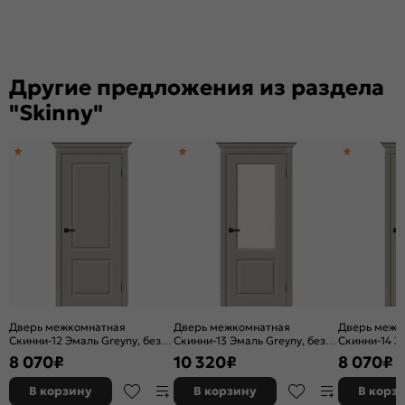
Другие предложения из раздела
"Skinny"
Дверь межкомнатная
Дверь межкомнатная
Дверь межк
Скинни-12 Эмаль Greyny, без
Скинни-13 Эмаль Greyny, без
Скинни-14 Э
декора, глухая, без стекла,
декора, остекленная, white
декора, глух
8 070
₽
10 320
₽
8 070
₽
скиновая
сrystal, скиновая
скиновая
В корзину
В корзину
В корз