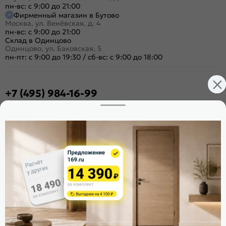
пн-вс: с 9:00 до 21:00
Фирменный магазин в Бутово
Москва, ул. Венёвская, д. 4
пн-вс: с 9:00 до 21:00
Склад в Одинцово
Одинцово, ул. Баковская, 5
пн-пт: с 9:00 до 19:30
/
сб-вс: с 9:00 до 18:00
+7 (495) 984-16-99
Заказать звонок
Стать дилером
Расскажите о нас
Поделиться
Оцените магазин
ИКС 1340
© 2010—2026 Склад Дверей 169.RU