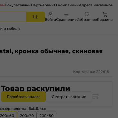
рам
Покупателям
Партнёрам
О компании
Адреса магазинов
Войти
Сравнение
Избранное
Корзина
и и мебель
stal, кромка обычная, скиновая
Код товара: 229618
Товар раскупили
Подобрать аналог
Смотреть похожие
азмер полотна (ВхШ), см:
200×60
200×70
200×80