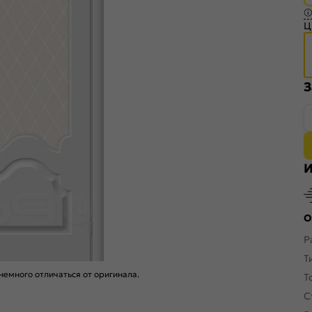
Ц
З
И
О
Р
Т
емного отличаться от оригинала.
Т
С