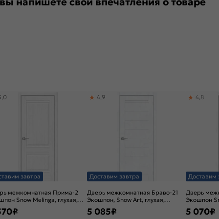
 вы напишете свои впечатления о товаре
5,0
4,9
4,8
ставим завтра
Доставим завтра
Доставим 
рь межкомнатная Прима-2
Дверь межкомнатная Браво-21
Дверь меж
шпон Snow Melinga, глухая,
Экошпон, Snow Art, глухая,
Экошпон Sn
ор без декора, кромка нет,
царговая
black star,
570
₽
5 085
₽
5 070
₽
енчатая