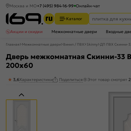
Москва и МО
+7 (495) 984-16-99
Онлайн-чат
Каталог
Акции и скидки
Межкомнатные двери
Входные дв
Главная
Межкомнатные двери
Винил / ПВХ
Skinny
ДП ПВХ Скинни-33
Дверь межкомнатная Скинни-33 Вин
200x60
3,6
Характеристики
Этот товар смотрят
2
Поделиться