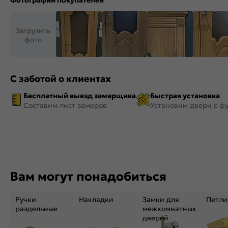
Фотографии покупателей
Загрузить
фото
С заботой о клиентах
Бесплатный выезд замерщика
Быстрая установка
Составим лист замеров
Установим двери с ф
Вам могут понадобиться
Ручки
Накладки
Замки для
Петли
раздельные
межкомнатных
дверей