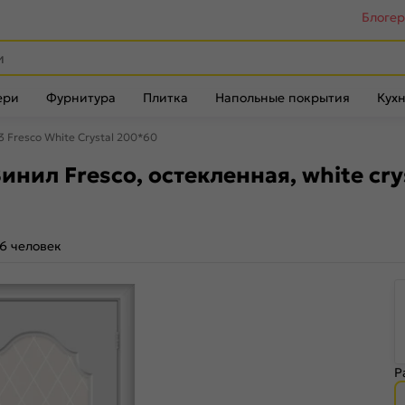
Блоге
ери
Фурнитура
Плитка
Напольные покрытия
Кухн
 Fresco White Сrystal 200*60
ил Fresco, остекленная, white сry
6 человек
Р