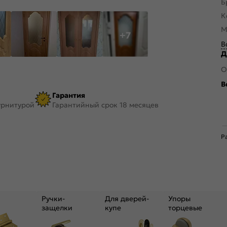
Б
К
М
+7
В
Д
О
В
Гарантия
урнитурой
Гарантийный срок 18 месяцев
Р
Ручки-
Для дверей-
Упоры
защелки
купе
торцевые