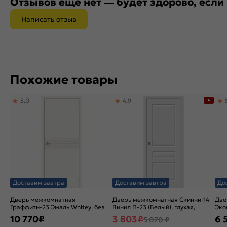
Отзывов ещё нет — будет здорово, если
Написать отзыв
Похожие товары
5,0
4,9
Доставим завтра
Доставим завтра
До
Дверь межкомнатная
Дверь межкомнатная Скинни-14
Две
Граффити-23 Эмаль Whitey, без
Винил П-23 (Белый), глухая,
Эко
декора, глухая, без стекла, без
скиновая
дек
10 770
₽
3 803
₽
6 
5 070 ₽
кромки, каркасно-щитовая
фил