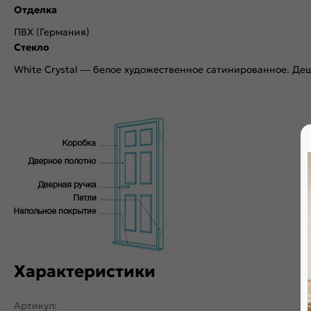
Отделка
ПВХ (Германия)
Стекло
White Сrystal — белое художественное сатинированное. Деш
Характеристики
Артикул: