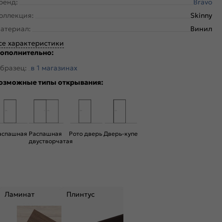
ренд:
Bravo
оллекция:
Skinny
атериал:
Винил
се характеристики
ополнительно:
бразец:
в 1 магазинах
озможные типы открывания:
аспашная
Распашная
Рото дверь
Дверь-купе
двустворчатая
Ламинат
Плинтус