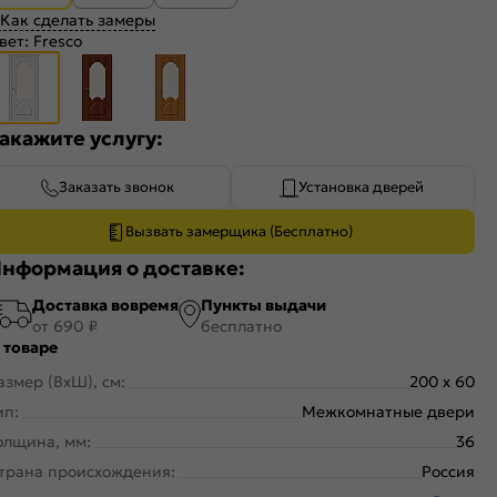
Как сделать замеры
вет:
Fresco
акажите услугу:
Заказать звонок
Установка дверей
Вызвать замерщика (Бесплатно)
нформация о доставке:
Доставка вовремя
Пункты выдачи
от 690 ₽
бесплатно
 товаре
азмер (ВхШ), см:
200 x 60
ип:
Межкомнатные двери
олщина, мм:
36
трана происхождения:
Россия