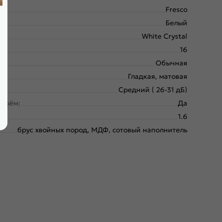
Fresco
Белый
White Сrystal
16
Обычная
Гладкая, матовая
Средний ( 26-31 дБ)
проём:
Да
1.6
брус хвойных пород, МДФ, сотовый наполнитель