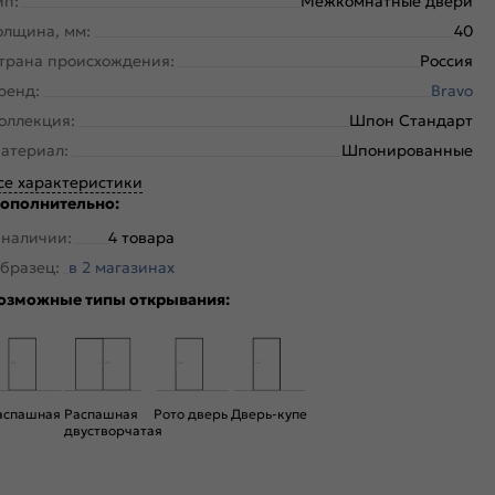
ип:
Межкомнатные двери
олщина, мм:
40
трана происхождения:
Россия
ренд:
Bravo
оллекция:
Шпон Стандарт
атериал:
Шпонированные
се характеристики
ополнительно:
 наличии:
4 товара
бразец:
в 2 магазинах
озможные типы открывания:
аспашная
Распашная
Рото дверь
Дверь-купе
двустворчатая