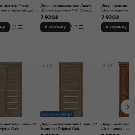
комнатная Рондо
Дверь межкомнатная Лилия
Дверь межкомнатн
нные Беленый дуб,
Шпонированные Ф-11 (Орех),
Шпонированные Ф-
я, сатинат белый
глухая, каркасно-щитовая
глухая, каркасно-
₽
7 920
₽
7 920
₽
нный, каркасно-
ину
В корзину
В корзину
5,0
4,9
Доставим завтра
комнатная Браво-29
Дверь межкомнатная Браво-22
Дверь межкомнат
iginal Oak,
Экошпон Original Oak,
Шпонированные Ф-
, magic fog, без
остекленная, magic fog, без
глухая, каркасно-