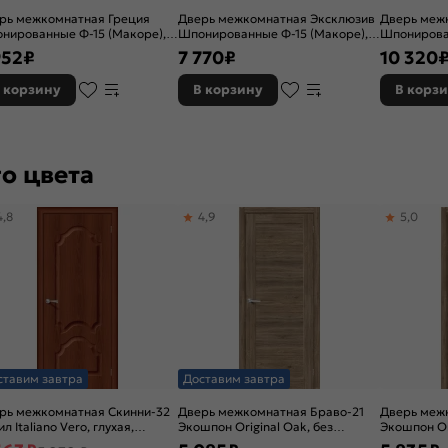
рь межкомнатная Греция
Дверь межкомнатная Эксклюзив
Дверь меж
нированные Ф-15 (Макоре),
Шпонированные Ф-15 (Макоре),
Шпонирова
хая, филенчатая
глухая, каркасно-щитовая
остекленна
952
₽
7 770
₽
10 320
художестве
щитовая
 корзину
В корзину
В корз
о цвета
4,8
4,9
5,0
ставим завтра
Доставим завтра
рь межкомнатная Скинни-32
Дверь межкомнатная Браво-21
Дверь меж
л Italiano Vero, глухая,
Экошпон Original Oak, без
Экошпон Or
новая
декора, глухая, без стекла, без
остекленная