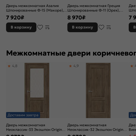
Дверь межкомнатная Азалия
Дверь межкомнатная Греция
Две
Шпонированные Ф-15 (Макоре),
Шпонированные Ф-11 (Орех),
Шпо
глухая, каркасно-щитовая
остекленная, сатинат бронза
глу
7 920
₽
8 970
₽
7 
художественный, каркасно-
щитовая
В корзину
В корзину
В
Межкомнатные двери коричневог
4,8
4,9
Доставим завтра
До
Дверь межкомнатная
Дверь межкомнатная
Две
Неоклассик-33 Экошпон Original
Неоклассик-32 Экошпон Original
Вини
Oak, остекленная, white сrystal,
Oak, глухая, кромка нет,
ски