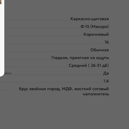
Каркасно-щитовая
Ф-15 (Макоре)
Коричневый
16
Обычная
Гладкая, приятная на ощупь
Средний ( 26-31 дБ)
проём:
Да
1.6
брус хвойных пород, МДФ, жесткий сотовый
наполнитель