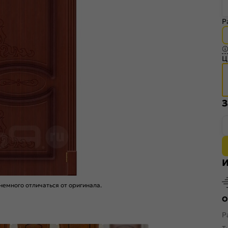
Р
Ц
З
И
емного отличаться от оригинала.
О
Р