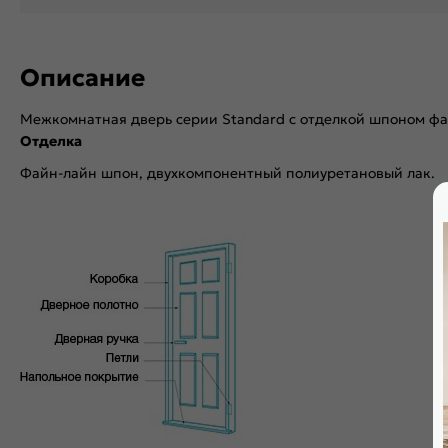
Описание
Межкомнатная дверь серии Standard с отделкой шпоном ф
Отделка
Файн-лайн шпон, двухкомпонентный полиуретановый лак.