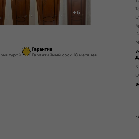
Т
Т
+6
С
Б
К
М
Гарантия
В
урнитурой
Гарантийный срок 18 месяцев
Д
В
О
В
Р