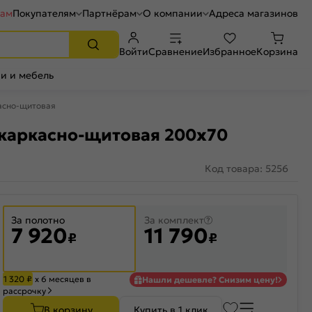
рам
Покупателям
Партнёрам
О компании
Адреса магазинов
Войти
Сравнение
Избранное
Корзина
и и мебель
асно-щитовая
 каркасно-щитовая 200x70
Код товара: 5256
За полотно
За комплект
7 920
11 790
₽
₽
1 320
₽
х 6 месяцев в
Нашли дешевле? Снизим цену!
рассрочку
В корзину
Купить в 1 клик