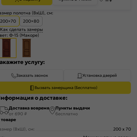
азмер полотна (ВхШ), см:
200×70
200×80
Как сделать замеры
вет:
Ф-15 (Макоре)
акажите услугу:
Заказать звонок
Установка дверей
Вызвать замерщика (Бесплатно)
нформация о доставке:
Доставка вовремя
Пункты выдачи
от 690 ₽
бесплатно
 товаре
азмер (ВхШ), см:
200 x 70