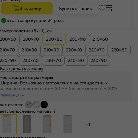
В корзину
Купить в 1 клик
Этот товар купили 24 раза
азмер полотна (ВхШ), см:
200×60
200×70
200×80
200×90
210×60
210×70
210×80
210×90
220×60
220×70
220×80
220×90
230×60
230×70
230×80
230×90
Как сделать замеры
Нестандартные размеры:
Ширина: Возможно изготовление не стандартных
размеров полотен шагом 50 мм (не все модели) + 20%
Высота: На полотна высотой от 1700 до 2300 мм +30%
Развернуть
Высота: На полотна высотой от 2300 до 2400 мм +40%
вет стекла:
вет:
Белоснежно матовый
+1