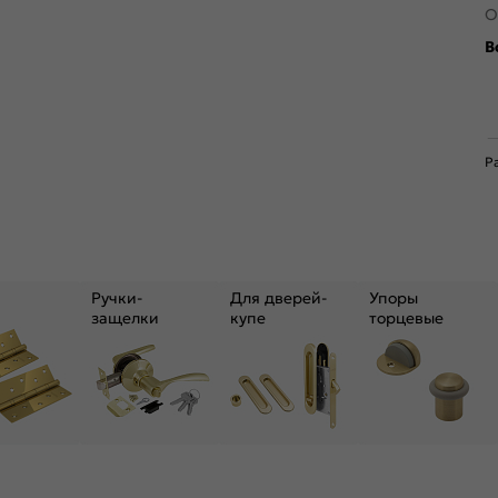
О
В
Р
Ручки-
Для дверей-
Упоры
защелки
купе
торцевые