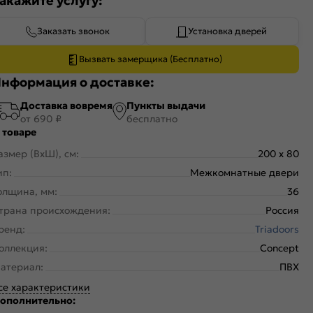
акажите услугу:
Заказать звонок
Установка дверей
Вызвать замерщика (Бесплатно)
нформация о доставке:
Доставка вовремя
Пункты выдачи
от 690 ₽
бесплатно
 товаре
азмер (ВхШ), см:
200 x 80
ип:
Межкомнатные двери
олщина, мм:
36
трана происхождения:
Россия
ренд:
Triadoors
оллекция:
Concept
атериал:
ПВХ
се характеристики
ополнительно: