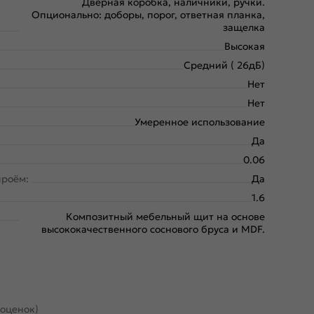
Дверная коробка, наличники, ручки.
Опционально: доборы, порог, ответная планка,
защелка
Высокая
Средний ( 26дБ)
Нет
Нет
Умеренное использование
Да
0.06
проём:
Да
1.6
Композитный мебельный щит на основе
высококачественного соснового бруса и MDF.
 оценок)