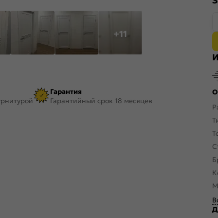
З
+11
И
Гарантия
О
урнитурой
Гарантийный срок 18 месяцев
Р
Т
Т
С
Б
К
М
В
Д