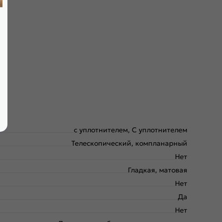
с уплотнителем, С уплотнителем
Телескопический, компланарный
Нет
Гладкая, матовая
Нет
Да
Нет