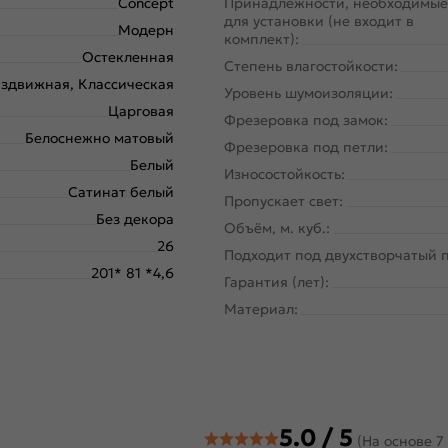
Concept
Принадлежности, необходимые
для установки (не входит в
Модерн
комплект):
Остекленная
Степень влагостойкости:
здвижная, Классическая
Уровень шумоизоляции:
Царговая
Фрезеровка под замок:
Белоснежно матовый
Фрезеровка под петли:
Белый
Износостойкость:
Сатинат белый
Пропускает свет:
Без декора
Объём, м. куб.:
26
Подходит под двухстворчатый 
201* 81 *4,6
Гарантия (лет):
Материал:
5.0 / 5
(На основе 7