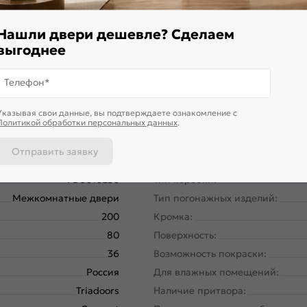
Нашли двери дешевле? Сделаем
выгоднее
Телефон*
Указывая свои данные, вы подтверждаете ознакомление c
Политикой обработки персональных данных
.
Отправить заявку
FD6010230
Тип коробки:
Межкомнатные двери
Тип погонажных изделий:
200
Кромка:
80
Поверхность:
36
Возможность покраски:
Россия
Для влажных помещений:
Triadoors
Наличие притвора: