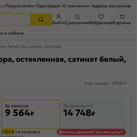
рам
Покупателям
Партнёрам
О компании
Адреса магазинов
Войти
Сравнение
Избранное
Корзина
и и мебель
нат белый, без кромки, царговая
ра, остекленная, сатинат белый,
Код товара: 298344
За полотно
За комплект
9 564
14 748
₽
₽
1 594
₽
х 6 месяцев в
Нашли дешевле? Снизим цену!
рассрочку