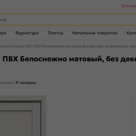
Блоге
ери
Фурнитура
Плитка
Напольные покрытия
Кухн
ная Concept-601 ПВХ Белоснежно матовый, без декора, остекленная, сати
ПВХ Белоснежно матовый, без деко
смотрят
9 человек