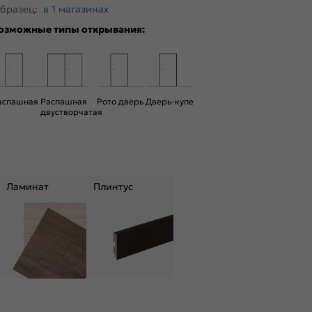
бразец:
в 1 магазинах
озможные типы открывания:
аспашная
Распашная
Рото дверь
Дверь-купе
двустворчатая
Ламинат
Плинтус