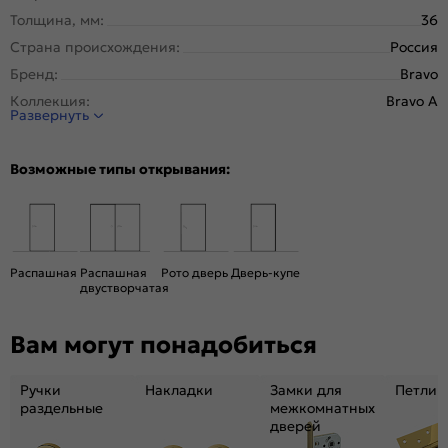
Толщина, мм:
36
Страна происхождения:
Россия
Бренд:
Bravo
Коллекция:
Bravo A
Развернуть
Стиль:
Минимализм
Тип двери:
Остекленная
Возможные типы открывания:
Система открывания:
Классическая, Раздвижная
Конструкция двери:
Каркасно-щитовая
Цвет:
Cappuccino Melinga
Общий цвет:
Бежевый
Распашная
Распашная
Рото дверь
Дверь-купе
двустворчатая
Стекло:
Magic Fog
Вес, кг:
17.9
Вам могут понадобиться
Кромка:
Обычная
Поверхность:
Структурный материал с защитным лаком.
Ручки
Накладки
Замки для
Петли
Репродукция натуральных материалов
раздельные
межкомнатных
Уровень шумоизоляции:
Средний ( 26-31 дБ)
дверей
Подходит под двухстворчатый проём:
Да