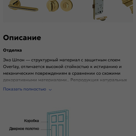
Гарантия (лет):
1.6
Описание
Отделка
Эко Шпон — структурный материал с защитным слоем
Overlay, отличается высокой стойкостью к истиранию и
механическим повреждениям в сравнении со схожими
декоративными материалами.. Репродукция натуральных
материалов — Super Realistic. Южная Корея.
Показать полностью
Комплектующие
Телескопические погонажные изделия для качественного
регулируемого монтажа. Дверная коробка с TPE-
уплотнителем для мягкого закрывания, благодаря особой
форме уплотнителя отсутствует закусывание со стороны
петель.