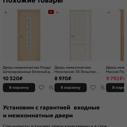
Похожие товары
Дверь межкомнатная Рондо
Дверь межкомнатная
Дверь межк
Шпонированные Беленый дуб,
Неоклассик-33 Экошпон
Массив Под 
остекленная, сатинат белый
Nordic Oak, остекленная,
остекленная
10 320
₽
8 970
₽
9 792
₽
11
художественный, каркасно-
white сrystal, кромка нет,
без кромки,
щитовая
филенчатая
В корзину
В корзину
В корз
Установим с гарантией входные
и межкомнатные двери
Специалисты установят двери качественно и в срок