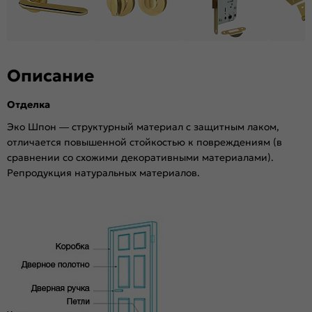
Возможность покраски:
Нет
Для влажных помещений:
Да
Наличие притвора:
Нет
Степень влагостойкости:
Влагостойкая
Описание
Уровень шумоизоляции:
Средний ( 26-31 дБ)
Фрезеровка под замок:
Нет
Отделка
Фрезеровка под петли:
Нет
Эко Шпон — структурный материал с защитным лаком,
Износостойкость:
Высокая
отличается повышенной стойкостью к повреждениям (в
Подходит под двухстворчатый проём:
Да
сравнении со схожими декоративными материалами).
Репродукция натуральных материалов.
Гарантия (лет):
1.6
Материал:
Брус хвойных пород, МДФ, сотовый
наполнитель.