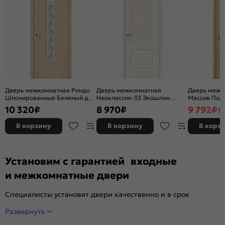
Дверь межкомнатная Рондо
Дверь межкомнатная
Дверь межк
Шпонированные Беленый дуб,
Неоклассик-33 Экошпон
Массив Под 
остекленная, сатинат белый
Nordic Oak, остекленная,
остекленная
10 320
₽
8 970
₽
9 792
₽
11
художественный, каркасно-
white сrystal, кромка нет,
без кромки,
щитовая
филенчатая
В корзину
В корзину
В корз
Установим с гарантией входные
и межкомнатные двери
Специалисты установят двери качественно и в срок
Развернуть