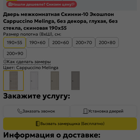
Нашли дешевле? Снизим цену!
Дверь межкомнатная Скинни-10 Экошпон
Cappuccino Melinga, без декора, глухая, без
стекла, скиновая 190x55
Размер полотна (ВхШ), см:
190×55
190×60
200×60
200×70
200×80
200×90
Как сделать замеры
Цвет:
Cappuccino Melinga
Закажите услугу:
Заказать звонок
Установка дверей
Вызвать замерщика (Бесплатно)
Информация о доставке: