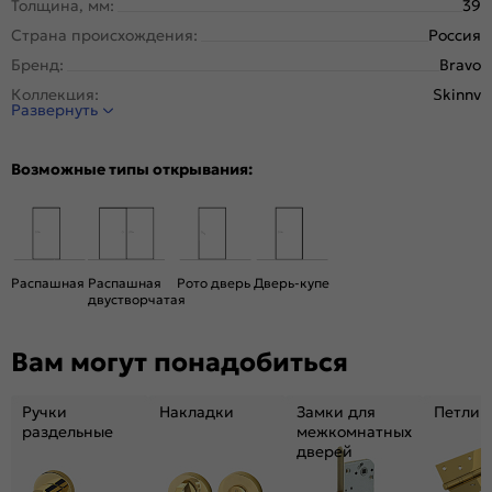
Толщина, мм:
39
Страна происхождения:
Россия
Бренд:
Bravo
Коллекция:
Skinny
Развернуть
Стиль:
Современный, Минимализм
Тип двери:
Глухая
Возможные типы открывания:
Система открывания:
Классическая, Раздвижная
Конструкция двери:
Скиновая
Цвет:
Cappuccino Melinga
Общий цвет:
Бежевый
Распашная
Распашная
Рото дверь
Дверь-купе
двустворчатая
Стекло:
Без стекла
Декор:
Без декора
Вам могут понадобиться
Вес, кг:
21
Тип коробки:
С уплотнителем
Ручки
Накладки
Замки для
Петли
Кромка:
Обычная
раздельные
межкомнатных
дверей
Поверхность:
Структурный материал с защитным лаком.
Репродукция натуральных материалов