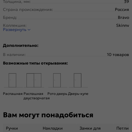
Толщина, мм:
39
Страна происхождения:
Россия
Бренд:
Bravo
Коллекция:
Skinny
Развернуть
Стиль:
Классика
Тип двери:
Глухая
Дополнительно:
Система открывания:
Раздвижная, Классическая
В наличии:
10 товаров
Конструкция двери:
Скиновая
Возможные типы открывания:
Цвет:
Cappuccino Melinga
Общий цвет:
Бежевый
Стекло:
Без стекла
Декор:
Без декора
Распашная
Распашная
Рото дверь
Дверь-купе
Вес, кг:
13
двустворчатая
Тип коробки:
С уплотнителем
Вам могут понадобиться
Кромка:
Обычная
Поверхность:
Структурный материал с защитным лаком.
Репродукция натуральных материалов
Ручки
Накладки
Замки для
Петли