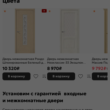
цвета
Дверь межкомнатная Рондо
Дверь межкомнатная
Дверь межк
Шпонированные Беленый дуб,
Неоклассик-33 Экошпон
Массив Под 
остекленная, сатинат белый
Nordic Oak, остекленная,
остекленная
10 320
₽
8 970
₽
9 792
₽
11
художественный, каркасно-
white сrystal, кромка нет,
без кромки,
щитовая
филенчатая
В корзину
В корзину
В корз
Установим с гарантией входные
и межкомнатные двери
Специалисты установят двери качественно и в срок