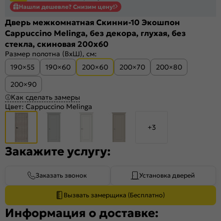
Нашли дешевле? Снизим цену!
Дверь межкомнатная Скинни-10 Экошпон
Cappuccino Melinga, без декора, глухая, без
стекла, скиновая 200x60
Размер полотна (ВхШ), см:
190×55
190×60
200×60
200×70
200×80
200×90
Как сделать замеры
Цвет:
Cappuccino Melinga
+3
Закажите услугу:
Заказать звонок
Установка дверей
Вызвать замерщика (Бесплатно)
Информация о доставке: