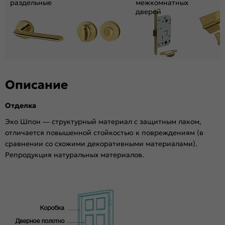
раздельные
межкомнатных
Возможность покраски:
Нет
дверей
Для влажных помещений:
Да
Наличие притвора:
Нет
Степень влагостойкости:
Влагостойкая
Уровень шумоизоляции:
Средний ( 26-31 дБ)
Фрезеровка под замок:
Нет
Описание
Фрезеровка под петли:
Нет
Износостойкость:
Высокая
Отделка
Подходит под двухстворчатый проём:
Да
Эко Шпон — структурный материал с защитным лаком,
Гарантия (лет):
1.6
отличается повышенной стойкостью к повреждениям (в
Материал:
Брус хвойных пород, МДФ, сотовый
сравнении со схожими декоративными материалами).
наполнитель.
Репродукция натуральных материалов.