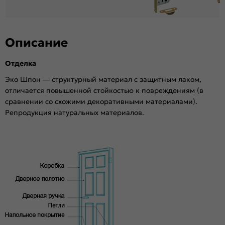
Степень влагостойкости:
Влагостойкая
Уровень шумоизоляции:
Средний ( 26-31 дБ)
Фрезеровка под замок:
Нет
Описание
Фрезеровка под петли:
Нет
Износостойкость:
Высокая
Отделка
Подходит под двухстворчатый проём:
Да
Эко Шпон — структурный материал с защитным лаком,
Гарантия (лет):
1.6
отличается повышенной стойкостью к повреждениям (в
Материал:
Брус хвойных пород, МДФ, сотовый
сравнении со схожими декоративными материалами).
наполнитель.
Репродукция натуральных материалов.