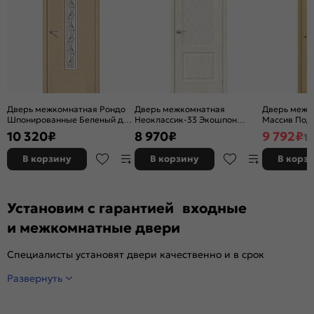
Дверь межкомнатная Рондо
Дверь межкомнатная
Дверь межк
Шпонированные Беленый дуб,
Неоклассик-33 Экошпон
Массив Под 
остекленная, сатинат белый
Nordic Oak, остекленная,
остекленная
10 320
₽
8 970
₽
9 792
₽
11
художественный, каркасно-
white сrystal, кромка нет,
без кромки,
щитовая
филенчатая
В корзину
В корзину
В корз
Установим с гарантией входные
и межкомнатные двери
Специалисты установят двери качественно и в срок
Развернуть