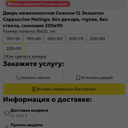
Нашли дешевле? Снизим цену!
Дверь межкомнатная Скинни-12 Экошпон
Cappuccino Melinga, без декора, глухая, без
стекла, скиновая 200x90
Размер полотна (ВхШ), см:
190×55
190×60
200×60
200×70
200×80
200×90
Как сделать замеры
Закажите услугу:
Заказать звонок
Установка дверей
Вызвать замерщика (Бесплатно)
Информация о доставке:
Доставка вовремя
от 690 ₽
Пункты выдачи