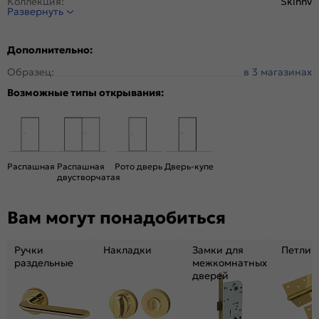
Коллекция:
Skinny
Развернуть
Стиль:
Классика
Тип двери:
Глухая
Дополнительно:
Система открывания:
Раздвижная, Классическая
Образец:
в 3 магазинах
Конструкция двери:
Скиновая
Возможные типы открывания:
Цвет:
Cappuccino Melinga
Общий цвет:
Бежевый
Стекло:
Без стекла
Декор:
Без декора
Распашная
Распашная
Рото дверь
Дверь-купе
Вес, кг:
17.5
двустворчатая
Тип коробки:
С уплотнителем
Вам могут понадобиться
Кромка:
Обычная
Поверхность:
Структурный материал с защитным лаком.
Репродукция натуральных материалов
Ручки
Накладки
Замки для
Петли
раздельные
межкомнатных
Возможность покраски:
Нет
дверей
Для влажных помещений:
Да
Наличие притвора:
Нет