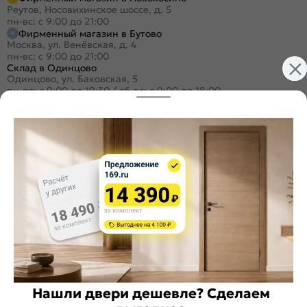
Реутов, Носовихинское шоссе, д. 5
пн-вс: с 9:00 до 21:00
Фирменный магазин в Бутово
Москва, ул. Венёвская, д. 4
пн-вс: с 9:00 до 21:00
Склад в Одинцово
Одинцово, ул. Баковская, 5
пн-пт: с 9:00 до 19:30
/
сб-вс: с 9:00 до 18:00
+7 (495) 984-16-99
Заказать звонок
Стать дилером
Расскажите о нас
Поделиться
Оцените магазин
Нашли двери дешевле? Сделаем
ИКС 1340