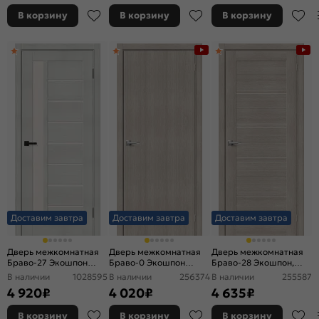
В корзину
В корзину
В корзину
Доставим завтра
Доставим завтра
Доставим завтра
Дверь межкомнатная
Дверь межкомнатная
Дверь межкомнатная
Браво-27 Экошпон
Браво-0 Экошпон
Браво-28 Экошпон,
Bianco melinga,
Cappuccino Melinga,
Cappuccino Melinga,
В наличии
1028595
В наличии
256374
В наличии
255587
остекленная, magic fog,
глухая, без стекла,
остекленная, magic fog,
4 920
₽
4 020
₽
4 635
₽
царговая
каркасно-щитовая
царговая
В корзину
В корзину
В корзину