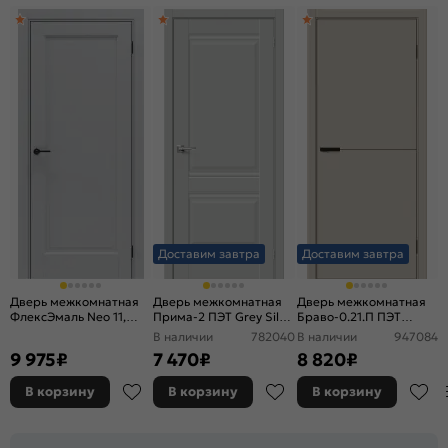
Доставим завтра
Доставим завтра
Дверь межкомнатная
Дверь межкомнатная
Дверь межкомнатная
ФлексЭмаль Neo 11,
Прима-2 ПЭТ Grey Silk,
Браво-0.21.П ПЭТ
Shellac Grey, глухая,
глухая, без кромки,
Cream Silk, глухая, без
В наличии
782040
В наличии
947084
филенчатая
царговая
стекла, каркасно-
9 975
₽
7 470
₽
8 820
₽
щитовая
В корзину
В корзину
В корзину