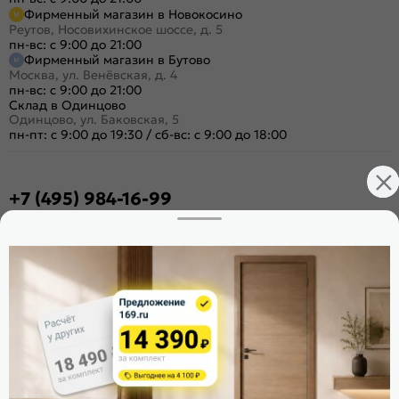
Фирменный магазин в Новокосино
Реутов, Носовихинское шоссе, д. 5
пн-вс: с 9:00 до 21:00
Фирменный магазин в Бутово
Москва, ул. Венёвская, д. 4
пн-вс: с 9:00 до 21:00
Склад в Одинцово
Одинцово, ул. Баковская, 5
пн-пт: с 9:00 до 19:30
/
сб-вс: с 9:00 до 18:00
+7 (495) 984-16-99
Заказать звонок
Стать дилером
Расскажите о нас
Поделиться
Оцените магазин