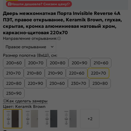
Нашли дешевле? Снизим цену!
Дверь межкомнатная Порта Invisible Reverse 4A
ПЭТ, правое открывание, Keramik Brown, глухая,
скрытая, кромка алюминиевая матовый хром,
каркасно-щитовая 220x70
Направление открывания:
Правое открывание
Размер полотна (ВхШ), см:
200×60
200×70
200×80
200×90
210×60
210×70
210×80
210×90
220×60
220×70
220×80
220×90
230×60
230×70
230×80
230×90
Как сделать замеры
Цвет:
Keramik Brown
+2