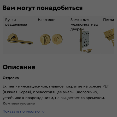
Декор:
Без декора
Вам могут понадобиться
Вес, кг:
27.28
Размер упаковки:
221*71*6.9
Ручки
Накладки
Замки для
Петли
Тип коробки:
INVISIBLE
раздельные
межкомнатных
дверей
Кромка:
Алюминиевая матовый хром
Поверхность:
Гладкая, матовая
Возможность покраски:
Нет
Для влажных помещений:
Да
Наличие притвора:
Нет
Степень влагостойкости:
Влагостойкая
Описание
Уровень шумоизоляции:
Высокий (26-32дБ)
Отделка
Фрезеровка под замок:
Да (Защелка AGB магнитная черная)
Фрезеровка под петли:
Да (3 скрытые петли AGB)
Eximer - инновационное, гладкое покрытие на основе PET
(Южная Корея), превосходящее эмаль. Экологично,
Износостойкость:
Высокая
устойчиво к повреждениям, не выцветает со временем.
Пропускает свет:
Нет
Комплектующие
Подходит под двухстворчатый проём:
Да
Показать полностью
Врезана магнитная защелка AGB, выполнена фрезеровка
Гарантия (лет):
1.6