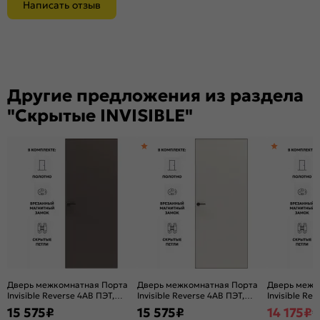
Написать отзыв
Другие предложения из раздела
"Скрытые INVISIBLE"
Дверь межкомнатная Порта
Дверь межкомнатная Порта
Дверь межк
Invisible Reverse 4AB ПЭТ,
Invisible Reverse 4AB ПЭТ,
Invisible Rev
правое открывание, Keramik
правое открывание, Keramik
правое откр
15 575
₽
15 575
₽
14 175
₽
1
Brown, глухая, скрытая,
Valse, глухая, скрытая, кромка
Graphite, гл