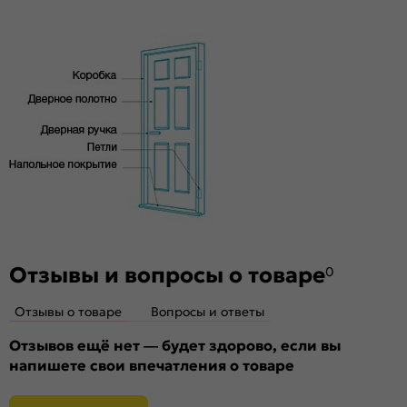
под 3 скрытые петли. Дверная коробка укомплектована
Материал:
Материал каркаса: на основе
ответной планкой и 3 скрытыми петлями AGB.
высококачественного соснового бруса и MDF,
Стекло
тамбурат, HDF
Без стекла
Декор
Без декора
Особенности
Двери с алюминиевой кромкой укомплектованы
механизмом магнитной защелки для легкого и практически
бесшумного закрывания; выполнена фрезеровка под
скрытые петли.
Отзывы и вопросы о товаре
0
Отзывы о товаре
Вопросы и ответы
Отзывов ещё нет — будет здорово, если вы
напишете свои впечатления о товаре