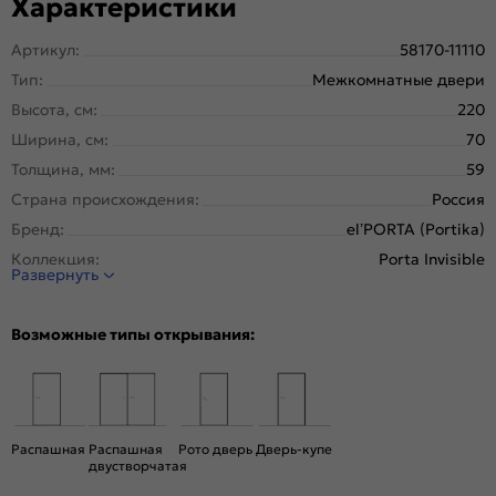
Характеристики
Артикул:
58170-11110
Тип:
Межкомнатные двери
Высота, см:
220
Ширина, см:
70
Толщина, мм:
59
Страна происхождения:
Россия
Бренд:
el’PORTA (Portika)
Коллекция:
Porta Invisible
Развернуть
Стиль:
Минимализм
Тип двери:
Глухая, Скрытая
Возможные типы открывания:
Система открывания:
Классическая, Раздвижная
Конструкция двери:
Каркасно-щитовая
Цвет:
Keramik Brown
Общий цвет:
Коричневый
Распашная
Распашная
Рото дверь
Дверь-купе
двустворчатая
Стекло:
Без стекла