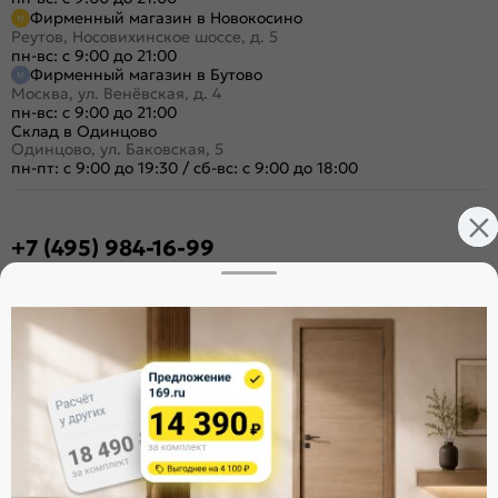
Фирменный магазин в Новокосино
Реутов, Носовихинское шоссе, д. 5
пн-вс: с 9:00 до 21:00
Фирменный магазин в Бутово
Москва, ул. Венёвская, д. 4
пн-вс: с 9:00 до 21:00
Склад в Одинцово
Одинцово, ул. Баковская, 5
пн-пт: с 9:00 до 19:30
/
сб-вс: с 9:00 до 18:00
+7 (495) 984-16-99
Заказать звонок
Стать дилером
Расскажите о нас
Поделиться
Оцените магазин