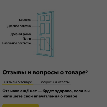
под 3 скрытые петли. Дверная коробка укомплектована
Материал:
Материал каркаса: на основе
ответной планкой и 3 скрытыми петлями AGB.
высококачественного соснового бруса и MDF,
Стекло
тамбурат, HDF
Без стекла
Декор
Без декора
Особенности
Двери с алюминиевой кромкой укомплектованы
механизмом магнитной защелки для легкого и практически
бесшумного закрывания; выполнена фрезеровка под
скрытые петли.
Отзывы и вопросы о товаре
0
Отзывы о товаре
Вопросы и ответы
Отзывов ещё нет — будет здорово, если вы
напишете свои впечатления о товаре