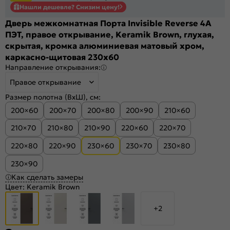
Нашли дешевле? Снизим цену!
Дверь межкомнатная Порта Invisible Reverse 4A
ПЭТ, правое открывание, Keramik Brown, глухая,
скрытая, кромка алюминиевая матовый хром,
каркасно-щитовая 230x60
Направление открывания:
Правое открывание
Размер полотна (ВхШ), см:
200×60
200×70
200×80
200×90
210×60
210×70
210×80
210×90
220×60
220×70
220×80
220×90
230×60
230×70
230×80
230×90
Как сделать замеры
Цвет:
Keramik Brown
+2