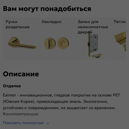
Декор:
Без декора
Вам могут понадобиться
Вес, кг:
25.42
Размер упаковки:
231*61*6.9
Ручки
Накладки
Замки для
Петли
Тип коробки:
INVISIBLE
раздельные
межкомнатных
дверей
Кромка:
Алюминиевая матовый хром
Поверхность:
Гладкая, матовая
Возможность покраски:
Нет
Для влажных помещений:
Да
Наличие притвора:
Нет
Степень влагостойкости:
Влагостойкая
Описание
Уровень шумоизоляции:
Высокий (26-32дБ)
Отделка
Фрезеровка под замок:
Да (Защелка AGB магнитная черная)
Фрезеровка под петли:
Да (3 скрытые петли AGB)
Eximer - инновационное, гладкое покрытие на основе PET
(Южная Корея), превосходящее эмаль. Экологично,
Износостойкость:
Высокая
устойчиво к повреждениям, не выцветает со временем.
Пропускает свет:
Нет
Комплектующие
Подходит под двухстворчатый проём:
Да
Показать полностью
Врезана магнитная защелка AGB, выполнена фрезеровка
Гарантия (лет):
1.6