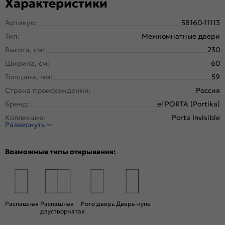
Характеристики
Артикул:
58160-11113
Тип:
Межкомнатные двери
Высота, см:
230
Ширина, см:
60
Толщина, мм:
59
Страна происхождения:
Россия
Бренд:
el’PORTA (Portika)
Коллекция:
Porta Invisible
Развернуть
Стиль:
Минимализм
Тип двери:
Глухая, Скрытая
Возможные типы открывания:
Система открывания:
Классическая, Раздвижная
Конструкция двери:
Каркасно-щитовая
Цвет:
Keramik Brown
Общий цвет:
Коричневый
Распашная
Распашная
Рото дверь
Дверь-купе
двустворчатая
Стекло:
Без стекла