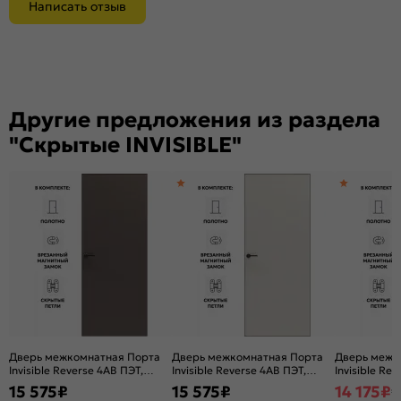
Написать отзыв
Другие предложения из раздела
"Скрытые INVISIBLE"
Дверь межкомнатная Порта
Дверь межкомнатная Порта
Дверь межк
Invisible Reverse 4AB ПЭТ,
Invisible Reverse 4AB ПЭТ,
Invisible Rev
правое открывание, Keramik
правое открывание, Keramik
правое откр
15 575
₽
15 575
₽
14 175
₽
1
Brown, глухая, скрытая,
Valse, глухая, скрытая, кромка
Graphite, гл