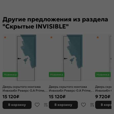
Другие предложения из раздела
"Скрытые INVISIBLE"
Новинка
Новинка
Новинка
Дверь скрытого монтажа
Дверь скрытого монтажа
Дверь скры
Инвизибл Реверс-0.А Prime,
Инвизибл Реверс-0.А Prime,
Инвизибл-0.
грунт (под окраску), левое
грунт (под окраску), правое
(под окраску
15 120
₽
15 120
₽
9 720
₽
открывание, Грунт, кромка
открывание, Грунт, кромка
универсаль
алюминиевая черная
алюминиевая черная
наружу, кор
В корзину
В корзину
В корз
матовая, каркасно-щитовая
матовая, каркасно-щитовая
универсаль
открыванием
алюминиева