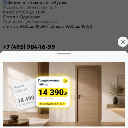
Фирменный магазин в Бутово
Москва, ул. Венёвская, д. 4
пн-вс: с 9:00 до 21:00
Склад в Одинцово
Одинцово, ул. Баковская, 5
пн-пт: с 9:00 до 19:30
/
сб-вс: с 9:00 до 18:00
+7 (495) 984-16-99
Заказать звонок
Стать дилером
Расскажите о нас
Поделиться
Оцените магазин
ИКС 1340
© 2010—2026 Склад Дверей 169.RU