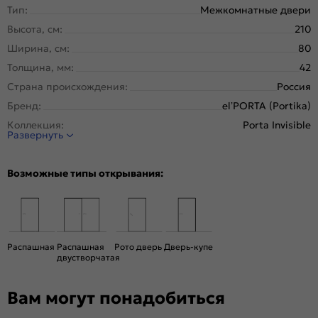
Тип:
Межкомнатные двери
Высота, см:
210
Ширина, см:
80
Толщина, мм:
42
Страна происхождения:
Россия
Бренд:
el’PORTA (Portika)
Коллекция:
Porta Invisible
Развернуть
Стиль:
Минимализм
Тип двери:
Глухая, Скрытая
Возможные типы открывания:
Система открывания:
Классическая, Раздвижная
Конструкция двери:
Каркасно-щитовая
Цвет:
Shellac White
Общий цвет:
Белый
Распашная
Распашная
Рото дверь
Дверь-купе
двустворчатая
Стекло:
Без стекла
Декор:
Без декора
Вам могут понадобиться
Вес, кг:
28.14
Тип коробки:
INVISIBLE