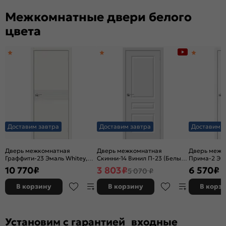
каркасно-щ
Межкомнатные двери белого
цвета
Доставим завтра
Доставим завтра
Доставим з
Дверь межкомнатная
Дверь межкомнатная
Дверь межк
Граффити-23 Эмаль Whitey,
Скинни-14 Винил П-23 (Белый),
Прима-2 Эк
без декора, глухая, без
глухая, скиновая
Melinga, глу
10 770
₽
3 803
₽
6 570
₽
5 070 ₽
стекла, без кромки, каркасно-
декора, кро
щитовая
филенчатая
В корзину
В корзину
В корз
Установим с гарантией входные