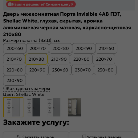
Нашли дешевле? Снизим цену!
Дверь межкомнатная Порта Invisible 4AB ПЭТ,
Shellac White, глухая, скрытая, кромка
алюминиевая черная матовая, каркасно-щитовая
210x80
Размер полотна (ВхШ), см:
200×60
200×70
200×80
200×90
210×60
210×70
210×80
210×90
220×60
220×70
220×80
220×90
230×60
230×70
230×80
230×90
Как сделать замеры
Цвет:
Shellac White
Закажите услугу:
Заказать звонок
Установка дверей