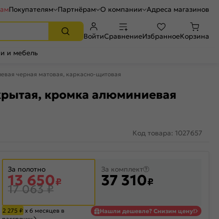
рам
Покупателям
Партнёрам
О компании
Адреса магазинов
Войти
Сравнение
Избранное
Корзина
и и мебель
ниевая черная матовая, каркасно-щитовая
 скрытая, кромка алюминиевая
Код товара: 1027657
За полотно
За комплект
13 650
37 310
₽
₽
17 063
₽
2 275
₽
х 6 месяцев в
Нашли дешевле? Снизим цену!
рассрочку