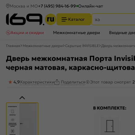
Москва и МО
+7 (495) 984-16-99
Онлайн-чат
Каталог
Акции и скидки
Межкомнатные двери
Входные дв
Главная
Межкомнатные двери
Скрытые INVISIBLE
Дверь межкомнатна
Дверь межкомнатная Порта Invisib
черная матовая, каркасно-щитов
4,9
Характеристики
Этот товар смотрят
2
Поделиться