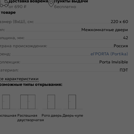
Доставка вовремя
Пункты выдачи
от 690 ₽
бесплатно
 товаре
азмер (ВхШ), см:
220 x 60
ип:
Межкомнатные двери
олщина, мм:
42
трана происхождения:
Россия
ренд:
el’PORTA (Portika)
оллекция:
Porta Invisible
атериал:
ПЭТ
се характеристики
озможные типы открывания:
аспашная
Распашная
Рото дверь
Дверь-купе
двустворчатая