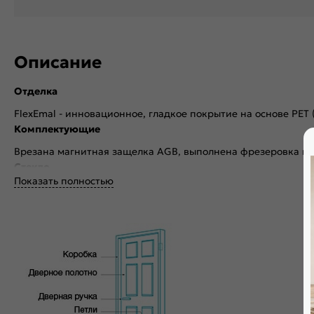
Описание
Отделка
FlexEmal - инновационное, гладкое покрытие на основе PET
Комплектующие
Врезана магнитная защелка AGB, выполнена фрезеровка по
Стекло
Показать полностью
Без стекла
Декор
Без декора
Особенности
Дверь скрытого монтажа с внутреннем открыванием. Щитова
PUR-клея необратимой полимеризации. По периметру двер