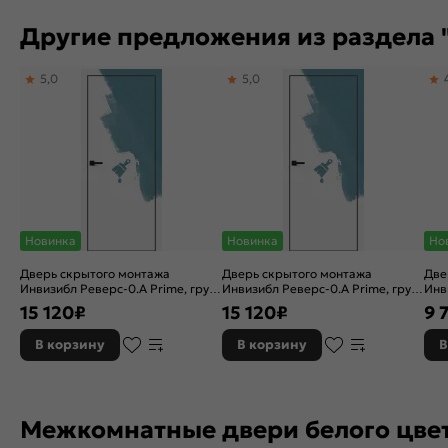
Другие предложения из раздела 
5,0
5,0
Новинка
Новинка
Но
Дверь скрытого монтажа
Дверь скрытого монтажа
Две
Инвизибл Реверс-0.А Prime, грунт
Инвизибл Реверс-0.А Prime, грунт
Инв
(под окраску), левое открывание,
(под окраску), правое
окр
15 120
₽
15 120
₽
9 
Грунт, кромка алюминиевая
открывание, Грунт, кромка
уни
черная матовая, каркасно-
алюминиевая черная матовая,
нар
В корзину
В корзину
В
щитовая
каркасно-щитовая
уни
Гру
мат
щит
Межкомнатные двери белого цве