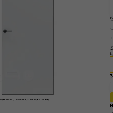
Р
Ц
З
емного отличаться от оригинала.
И