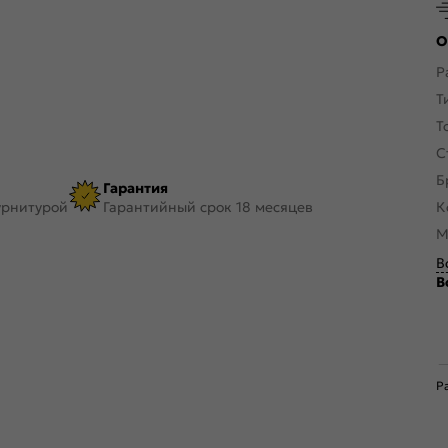
О
Р
Т
Т
С
Б
Гарантия
урнитурой
Гарантийный срок 18 месяцев
К
М
В
В
Р