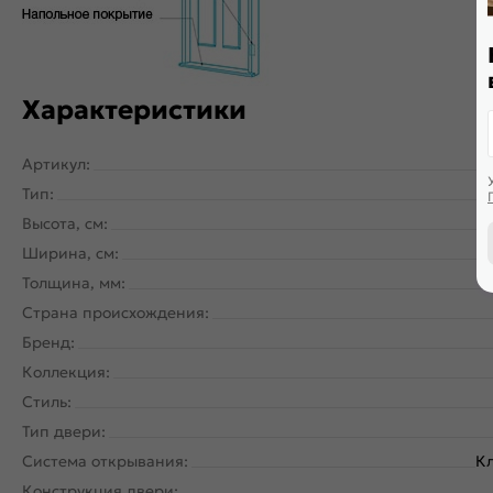
Характеристики
Артикул:
Тип:
Высота, см:
Ширина, см:
Толщина, мм:
Страна происхождения:
Бренд:
Коллекция:
Стиль:
Тип двери:
Система открывания:
Кл
Конструкция двери: