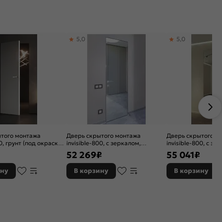
5,0
5,0
ытого монтажа
Дверь скрытого монтажа
Дверь скрытого м
0, грунт (под окраску),
invisible-800, с зеркалом,
invisible-800, с зе
рывание, Грунт,
серебро, кромка алюминиевая
серебро, кромка 
₽
52 269
₽
55 041
₽
щитовая
матовый хром, каркасно-
черная матовая, к
щитовая
щитовая
ину
В корзину
В корзину