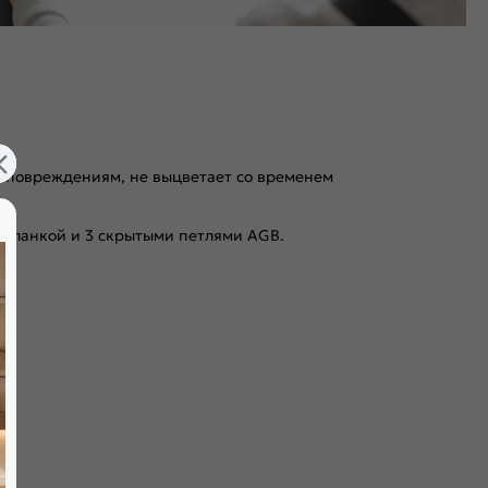
 к повреждениям, не выцветает со временем
 планкой и 3 скрытыми петлями AGB.
амбурат с малым размером ячейки и плита HDF. Используем