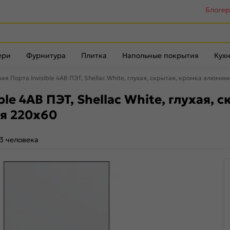
Блоге
ери
Фурнитура
Плитка
Напольные покрытия
Кухн
я Порта Invisible 4AB ПЭТ, Shellac White, глухая, скрытая, кромка алюми
le 4AB ПЭТ, Shellac White, глухая,
ая 220x60
3 человека