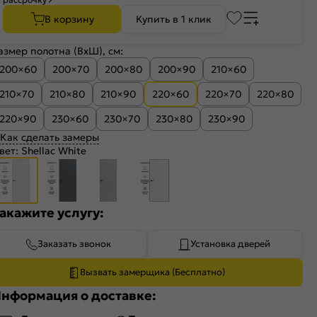
В корзину
Купить в 1 клик
азмер полотна (ВхШ), см:
200×60
200×70
200×80
200×90
210×60
210×70
210×80
210×90
220×60
220×70
220×80
220×90
230×60
230×70
230×80
230×90
Как сделать замеры
вет:
Shellac White
акажите услугу:
Заказать звонок
Установка дверей
Вызвать замерщика (Бесплатно)
нформация о доставке: