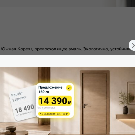
 (Южная Корея), превосходящее эмаль. Экологично, устойчиво
д 3 скрытые петли. Дверная коробка укомплектована ответной
я дверь высокой прочности, которую обеспечивает жесткий т
и установлена алюминиевая кромка в цвете Черный