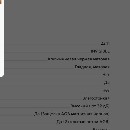
22.11
INVISIBLE
Алюминиевая черная матовая
Гладкая, матовая
Нет
Да
Нет
Влагостойкая
Высокий ( от 32 дБ)
Да (Защелка AGB магнитная черная)
Да (2 скрытые петли AGB)
Высокая