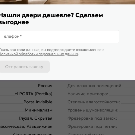
Нашли двери дешевле? Сделаем
выгоднее
Телефон*
58160-10693
Вес, кг:
Указывая свои данные, вы подтверждаете ознакомление c
Межкомнатные двери
Тип коробки:
Политикой обработки персональных данных
.
220
Кромка:
Отправить заявку
60
Поверхность:
42
Возможность покраски:
Россия
Для влажных помещений:
el’PORTA (Portika)
Наличие притвора:
Porta Invisible
Степень влагостойкости:
Минимализм
Уровень шумоизоляции:
Глухая, Скрытая
Фрезеровка под замок:
ассическая, Раздвижная
Фрезеровка под петли:
Каркасно-щитовая
Износостойкость: