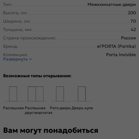
Тип:
Межкомнатные двери
Высота, см:
200
Ширина, см:
70
Толщина, мм:
42
Страна происхождения:
Россия
Бренд:
el’PORTA (Portika)
Коллекция:
Porta Invisible
Развернуть
Стиль:
Минимализм
Тип двери:
Глухая, Скрытая
Возможные типы открывания:
Система открывания:
Классическая, Раздвижная
Конструкция двери:
Каркасно-щитовая
Цвет:
Shellac White
Общий цвет:
Белый
Распашная
Распашная
Рото дверь
Дверь-купе
двустворчатая
Стекло:
Без стекла
Декор:
Без декора
Вам могут понадобиться
Вес, кг:
23.5
Тип коробки:
INVISIBLE