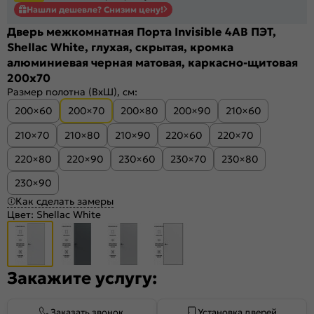
Нашли дешевле? Снизим цену!
Дверь межкомнатная Порта Invisible 4AB ПЭТ,
Shellac White, глухая, скрытая, кромка
алюминиевая черная матовая, каркасно-щитовая
200x70
Размер полотна (ВхШ), см:
200×60
200×70
200×80
200×90
210×60
210×70
210×80
210×90
220×60
220×70
220×80
220×90
230×60
230×70
230×80
230×90
Как сделать замеры
Цвет:
Shellac White
Закажите услугу:
Заказать звонок
Установка дверей