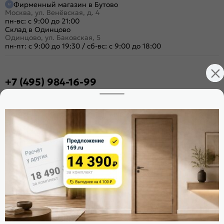
Фирменный магазин в Бутово
Москва, ул. Венёвская, д. 4
пн-вс: с 9:00 до 21:00
Склад в Одинцово
Одинцово, ул. Баковская, 5
пн-пт: с 9:00 до 19:30
/
сб-вс: с 9:00 до 18:00
+7 (495) 984-16-99
Заказать звонок
Стать дилером
Расскажите о нас
Поделиться
Оцените магазин
ИКС 1340
© 2010—2026 Склад Дверей 169.RU