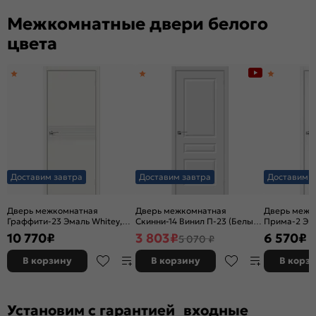
Межкомнатные двери белого
цвета
Доставим завтра
Доставим завтра
Доставим з
Дверь межкомнатная
Дверь межкомнатная
Дверь межк
Граффити-23 Эмаль Whitey,
Скинни-14 Винил П-23 (Белый),
Прима-2 Эк
без декора, глухая, без
глухая, скиновая
Melinga, глу
10 770
₽
3 803
₽
6 570
₽
5 070 ₽
стекла, без кромки, каркасно-
декора, кро
щитовая
филенчатая
В корзину
В корзину
В корз
Установим с гарантией входные