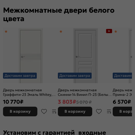
каркасно-щ
Межкомнатные двери белого
цвета
Доставим завтра
Доставим завтра
Доставим з
Дверь межкомнатная
Дверь межкомнатная
Дверь межк
Граффити-23 Эмаль Whitey,
Скинни-14 Винил П-23 (Белый),
Прима-2 Эк
без декора, глухая, без
глухая, скиновая
Melinga, глу
10 770
₽
3 803
₽
6 570
₽
5 070 ₽
стекла, без кромки, каркасно-
декора, кро
щитовая
филенчатая
В корзину
В корзину
В корз
Установим с гарантией входные