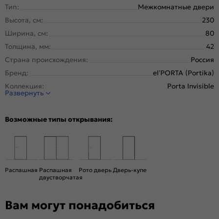
Тип:
Межкомнатные двери
Высота, см:
230
Ширина, см:
80
Толщина, мм:
42
Страна происхождения:
Россия
Бренд:
el’PORTA (Portika)
Коллекция:
Porta Invisible
Развернуть
Стиль:
Минимализм
Тип двери:
Глухая, Скрытая
Возможные типы открывания:
Система открывания:
Классическая, Раздвижная
Конструкция двери:
Каркасно-щитовая
Цвет:
Shellac White
Общий цвет:
Белый
Распашная
Распашная
Рото дверь
Дверь-купе
двустворчатая
Стекло:
Без стекла
Декор:
Без декора
Вам могут понадобиться
Вес, кг:
30.82
Тип коробки:
INVISIBLE