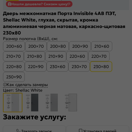
Нашли дешевле? Снизим цену!
Дверь межкомнатная Порта Invisible 4AB ПЭТ,
Shellac White, глухая, скрытая, кромка
алюминиевая черная матовая, каркасно-щитовая
230x80
Размер полотна (ВхШ), см:
200×60
200×70
200×80
200×90
210×60
210×70
210×80
210×90
220×60
220×70
220×80
220×90
230×60
230×70
230×80
230×90
Как сделать замеры
Цвет:
Shellac White
Закажите услугу:
Заказать звонок
Установка дверей