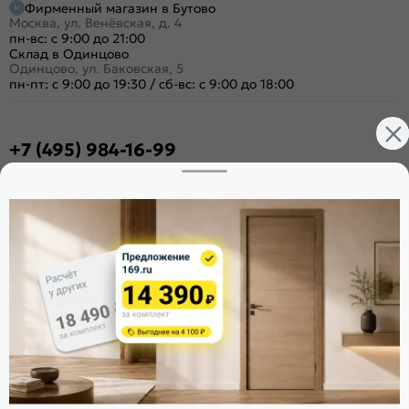
Фирменный магазин в Бутово
Москва, ул. Венёвская, д. 4
пн-вс: с 9:00 до 21:00
Склад в Одинцово
Одинцово, ул. Баковская, 5
пн-пт: с 9:00 до 19:30
/
сб-вс: с 9:00 до 18:00
+7 (495) 984-16-99
Заказать звонок
Стать дилером
Расскажите о нас
Поделиться
Оцените магазин
ИКС 1340
© 2010—2026 Склад Дверей 169.RU