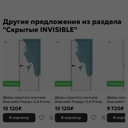
Другие предложения из раздела
"Скрытые INVISIBLE"
Новинка
Новинка
Новинка
Дверь скрытого монтажа
Дверь скрытого монтажа
Дверь скры
Инвизибл Реверс-0.А Prime,
Инвизибл Реверс-0.А Prime,
Инвизибл-0.
грунт (под окраску), левое
грунт (под окраску), правое
(под окраску
15 120
₽
15 120
₽
9 720
₽
открывание, Грунт, кромка
открывание, Грунт, кромка
универсаль
алюминиевая черная
алюминиевая черная
наружу, кор
В корзину
В корзину
В корз
матовая, каркасно-щитовая
матовая, каркасно-щитовая
универсаль
открыванием
алюминиева