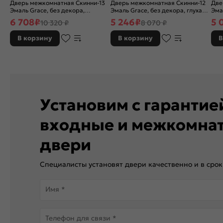
Дверь межкомнатная Скинни-13
Дверь межкомнатная Скинни-12
Две
Эмаль Grace, без декора,
Эмаль Grace, без декора, глухая,
Эма
остекленная, white сrystal, без
без стекла, без кромки, скиновая
без
6 708
₽
5 246
₽
5 
10 320 ₽
8 070 ₽
кромки, скиновая
В корзину
В корзину
В
Установим с гаранти
входные и межкомна
двери
Специалисты установят двери качественно и в срок
Имя *
Телефон для связи *