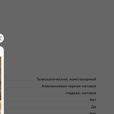
Телескопический, компланарный
Алюминиевая черная матовая
гладкая, матовая
Нет
Да
Нет