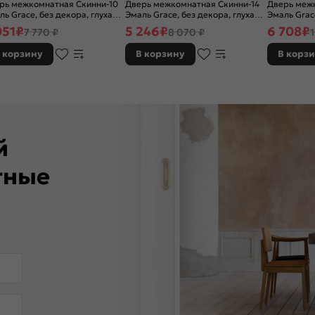
рь межкомнатная Скинни-10
Дверь межкомнатная Скинни-14
Дверь межк
ль Grace, без декора, глухая,
Эмаль Grace, без декора, глухая,
Эмаль Grac
 стекла, без кромки, скиновая
без стекла, без кромки, скиновая
остекленная
051
₽
5 246
₽
6 708
₽
7 770 ₽
8 070 ₽
кромки, ск
 корзину
В корзину
В корз
ей
тные