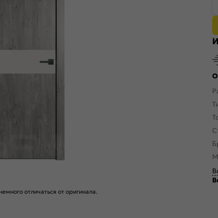
И
О
Р
Т
Т
С
Б
М
В
В
емного отличаться от оригинала.