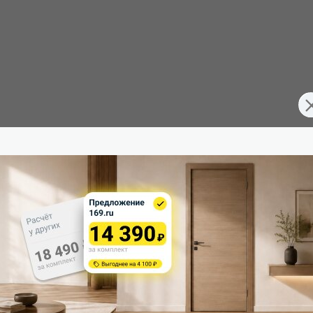
FD7071361
Тип погонажных изделий:
Межкомнатные двери
Кромка:
200
Поверхность:
70
Возможность покраски:
40
Для влажных помещений:
Россия
Наличие притвора: