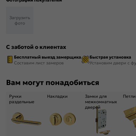
Фотографии покупателей
Загрузить
фото
С заботой о клиентах
Бесплатный выезд замерщика
Быстрая установка
Составим лист замеров
Установим двери с ф
Вам могут понадобиться
Ручки
Накладки
Замки для
Петли
раздельные
межкомнатных
дверей