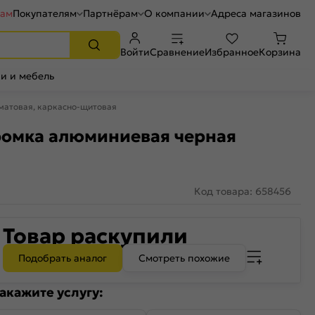
рам
Покупателям
Партнёрам
О компании
Адреса магазинов
Войти
Сравнение
Избранное
Корзина
и и мебель
 матовая, каркасно-щитовая
кромка алюминиевая черная
Код товара: 658456
Товар раскупили
Подобрать аналог
Смотреть похожие
акажите услугу: