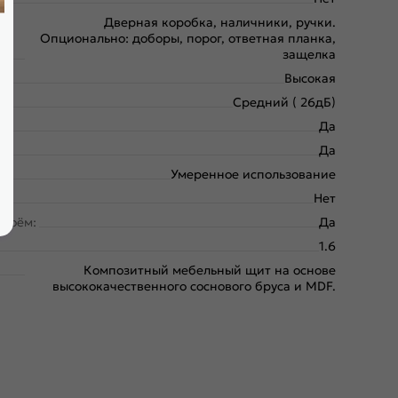
Дверная коробка, наличники, ручки.
Опционально: доборы, порог, ответная планка,
защелка
Высокая
Средний ( 26дБ)
Да
Да
Умеренное использование
Нет
проём:
Да
1.6
Композитный мебельный щит на основе
высококачественного соснового бруса и MDF.