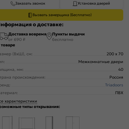
Заказать звонок
Установка дверей
Вызвать замерщика (Бесплатно)
нформация о доставке:
Доставка вовремя
Пункты выдачи
от 690 ₽
бесплатно
 товаре
азмер (ВхШ), см:
200 x 70
ип:
Межкомнатные двери
олщина, мм:
40
трана происхождения:
Россия
ренд:
Triadoors
атериал:
ПВХ
се характеристики
озможные типы открывания: