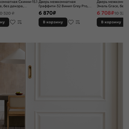
омнатная Скинни-15.1
Дверь межкомнатная
Дверь межкомнатн
e, без декора,
Граффити-32 Винил Grey Pro,
Эмаль Grace, без 
, white сrystal, без
глухая, каркасно-щитовая
остекленная, white 
6 870
₽
6 708
₽
10 320 ₽
10 320 
иновая
кромки, скиновая
ину
В корзину
В корзину