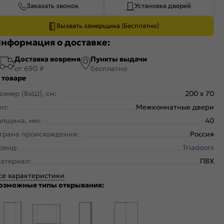
Заказать звонок
Установка дверей
Вызвать замерщика (Бесплатно)
нформация о доставке:
Доставка вовремя
Пункты выдачи
от 690 ₽
бесплатно
 товаре
азмер (ВхШ), см:
200 x 70
ип:
Межкомнатные двери
олщина, мм:
40
трана происхождения:
Россия
ренд:
Triadoors
атериал:
ПВХ
се характеристики
озможные типы открывания: