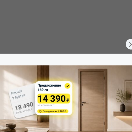
FD7070281
Тип погонажных изделий:
Межкомнатные двери
Кромка:
200
Поверхность:
70
Возможность покраски:
40
Для влажных помещений:
Россия
Наличие притвора: