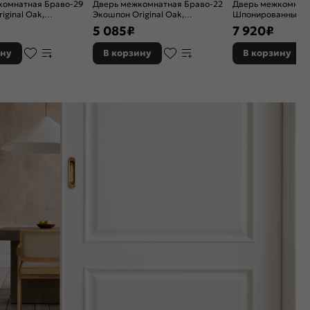
комнатная Браво-29
Дверь межкомнатная Браво-22
Дверь межкомнат
iginal Oak,
Экошпон Original Oak,
Шпонированные Ф-
, magic fog, без
остекленная, magic fog, без
глухая, каркасно-
5 085
₽
7 920
₽
рговая
кромки, царговая
ину
В корзину
В корзину