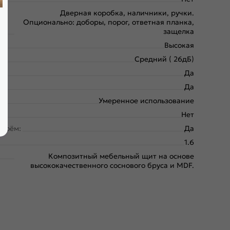
Дверная коробка, наличники, ручки.
Опционально: доборы, порог, ответная планка,
защелка
Высокая
Средний ( 26дБ)
Да
Да
Умеренное использование
Нет
проём:
Да
1.6
Композитный мебельный щит на основе
высококачественного соснового бруса и MDF.