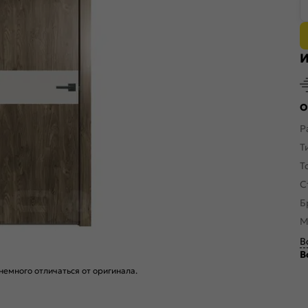
И
О
Р
Т
Т
С
Б
М
В
В
емного отличаться от оригинала.