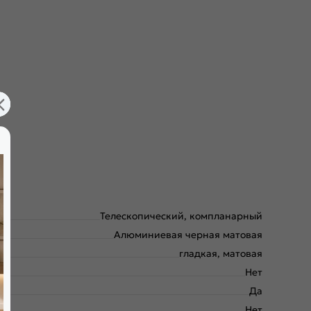
Телескопический, компланарный
Алюминиевая черная матовая
гладкая, матовая
Нет
Да
Нет