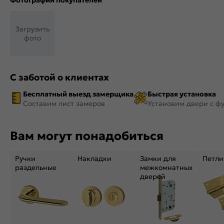
Фотографии покупателей
Загрузить
фото
С заботой о клиентах
Бесплатный выезд замерщика
Быстрая установка
Составим лист замеров
Установим двери с ф
Вам могут понадобиться
Ручки
Накладки
Замки для
Петли
раздельные
межкомнатных
дверей