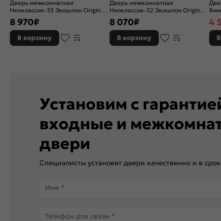
Дверь межкомнатная
Дверь межкомнатная
Две
Неоклассик-33 Экошпон Original
Неоклассик-32 Экошпон Original
Вини
Oak, остекленная, white сrystal,
Oak, глухая, кромка нет,
ски
8 970
₽
8 070
₽
4 
кромка нет, филенчатая
филенчатая
В корзину
В корзину
В
Установим с гаранти
входные и межкомна
двери
Специалисты установят двери качественно и в срок
Имя *
Телефон для связи *