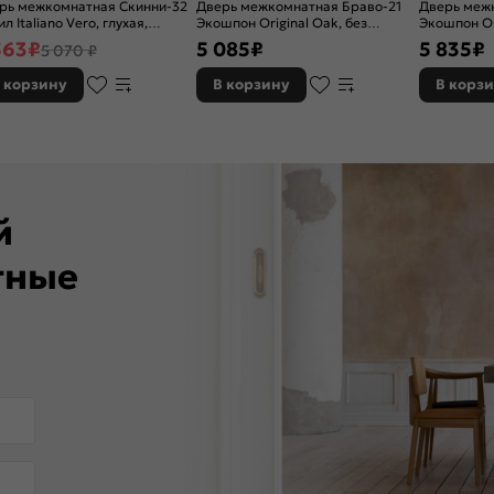
рь межкомнатная Скинни-32
Дверь межкомнатная Браво-21
Дверь меж
л Italiano Vero, глухая,
Экошпон Original Oak, без
Экошпон Or
новая
декора, глухая, без стекла, без
остекленная
563
₽
5 085
₽
5 835
₽
5 070 ₽
кромки, царговая
кромки, ца
 корзину
В корзину
В корз
ей
тные