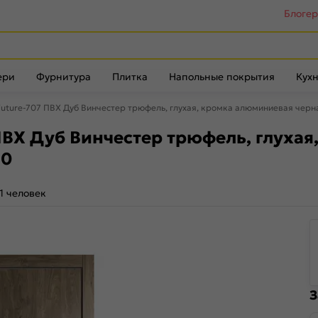
Блоге
ери
Фурнитура
Плитка
Напольные покрытия
Кухн
uture-707 ПВХ Дуб Винчестер трюфель, глухая, кромка алюминиевая черн
ПВХ Дуб Винчестер трюфель, глухая
70
1 человек
З