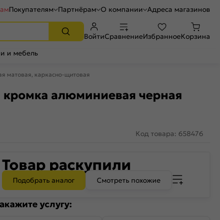
рам
Покупателям
Партнёрам
О компании
Адреса магазинов
Войти
Сравнение
Избранное
Корзина
и и мебель
ая матовая, каркасно-щитовая
, кромка алюминиевая черная
Код товара: 658476
Товар раскупили
Подобрать аналог
Смотреть похожие
акажите услугу: