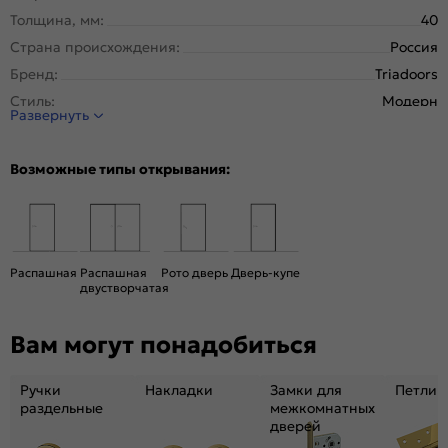
Толщина, мм:
40
Страна происхождения:
Россия
Бренд:
Triadoors
Стиль:
Модерн
Развернуть
Тип двери:
Глухая
Система открывания:
Раздвижная, Классическая
Возможные типы открывания:
Конструкция двери:
Каркасно-щитовая
Цвет:
Дуб Винчестер трюфель
Общий цвет:
Коричневый
Декор:
Белоснежно матовый
Распашная
Распашная
Рото дверь
Дверь-купе
двустворчатая
Вес, кг:
24
Размер упаковки:
201* 71 *5
Вам могут понадобиться
Тип коробки:
с уплотнителем
Тип погонажных изделий:
Телескопический, компланарный
Ручки
Накладки
Замки для
Петли
Кромка:
Алюминиевая матовый хром
раздельные
межкомнатных
дверей
Поверхность:
гладкая, матовая