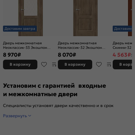
Доставим завтра
Доставим з
Дверь межкомнатная
Дверь межкомнатная
Дверь межк
Неоклассик-33 Экошпон
Неоклассик-32 Экошпон
Скинни-32 Ви
Original Oak, остекленная,
Original Oak, глухая, кромка
глухая, ски
8 970
₽
8 070
₽
4 563
₽
5
white сrystal, кромка нет,
нет, филенчатая
филенчатая
В корзину
В корзину
В корз
Установим с гарантией входные
и межкомнатные двери
Специалисты установят двери качественно и в срок
Развернуть