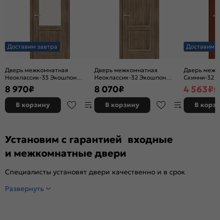
Доставим завтра
Доставим з
Дверь межкомнатная
Дверь межкомнатная
Дверь межк
Неоклассик-33 Экошпон
Неоклассик-32 Экошпон
Скинни-32 Ви
Original Oak, остекленная,
Original Oak, глухая, кромка
глухая, ски
8 970
₽
8 070
₽
4 563
₽
5
white сrystal, кромка нет,
нет, филенчатая
филенчатая
В корзину
В корзину
В корз
Установим с гарантией входные
и межкомнатные двери
Специалисты установят двери качественно и в срок
Развернуть