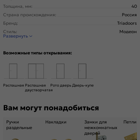
Толщина, мм:
40
Страна происхождения:
Россия
Бренд:
Triadoors
Стиль:
Модерн
Развернуть
Тип двери:
Глухая
Система открывания:
Раздвижная, Классическая
Возможные типы открывания:
Конструкция двери:
Каркасно-щитовая
Цвет:
Дуб Винчестер трюфель
Общий цвет:
Коричневый
Декор:
Белоснежно матовый
Распашная
Распашная
Рото дверь
Дверь-купе
двустворчатая
Вес, кг:
23
Размер упаковки:
201* 61 *5
Вам могут понадобиться
Тип коробки:
с уплотнителем
Тип погонажных изделий:
Телескопический, компланарный
Ручки
Накладки
Замки для
Петли
Кромка:
Алюминиевая матовый хром
раздельные
межкомнатных
дверей
Поверхность:
гладкая, матовая