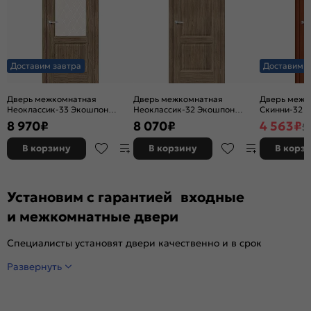
Доставим завтра
Доставим з
Дверь межкомнатная
Дверь межкомнатная
Дверь межк
Неоклассик-33 Экошпон
Неоклассик-32 Экошпон
Скинни-32 Ви
Original Oak, остекленная,
Original Oak, глухая, кромка
глухая, ски
8 970
₽
8 070
₽
4 563
₽
5
white сrystal, кромка нет,
нет, филенчатая
филенчатая
В корзину
В корзину
В корз
Установим с гарантией входные
и межкомнатные двери
Специалисты установят двери качественно и в срок
Развернуть