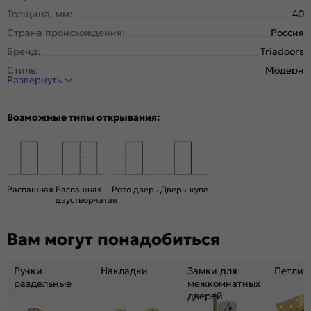
Толщина, мм:
40
Страна происхождения:
Россия
Бренд:
Triadoors
Стиль:
Модерн
Развернуть
Тип двери:
Глухая
Система открывания:
Раздвижная, Классическая
Возможные типы открывания:
Конструкция двери:
Каркасно-щитовая
Цвет:
Дуб Винчестер трюфель
Общий цвет:
Коричневый
Декор:
Магнолия
Распашная
Распашная
Рото дверь
Дверь-купе
двустворчатая
Вес, кг:
24
Размер упаковки:
201* 71 *5
Вам могут понадобиться
Тип коробки:
с уплотнителем
Тип погонажных изделий:
Телескопический, компланарный
Ручки
Накладки
Замки для
Петли
Кромка:
Алюминиевая черная матовая
раздельные
межкомнатных
дверей
Поверхность:
гладкая, матовая