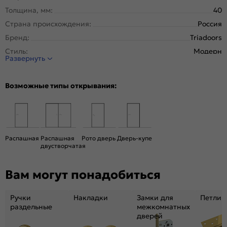
Толщина, мм:
40
Страна происхождения:
Россия
Бренд:
Triadoors
Стиль:
Модерн
Развернуть
Тип двери:
Глухая
Система открывания:
Раздвижная, Классическая
Возможные типы открывания:
Конструкция двери:
Каркасно-щитовая
Цвет:
Дуб Винчестер трюфель
Общий цвет:
Коричневый
Декор:
Белоснежно матовый
Распашная
Распашная
Рото дверь
Дверь-купе
двустворчатая
Вес, кг:
26
Размер упаковки:
201* 81 *5
Вам могут понадобиться
Тип коробки:
с уплотнителем
Тип погонажных изделий:
Телескопический, компланарный
Ручки
Накладки
Замки для
Петли
Кромка:
Алюминиевая черная матовая
раздельные
межкомнатных
дверей
Поверхность:
гладкая, матовая