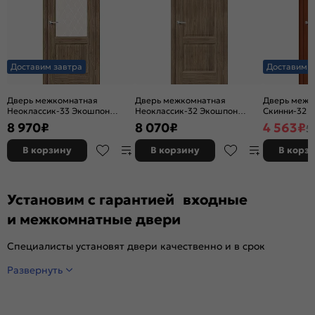
Доставим завтра
Доставим з
Дверь межкомнатная
Дверь межкомнатная
Дверь межк
Неоклассик-33 Экошпон
Неоклассик-32 Экошпон
Скинни-32 Ви
Original Oak, остекленная,
Original Oak, глухая, кромка
глухая, ски
8 970
₽
8 070
₽
4 563
₽
5
white сrystal, кромка нет,
нет, филенчатая
филенчатая
В корзину
В корзину
В корз
Установим с гарантией входные
и межкомнатные двери
Специалисты установят двери качественно и в срок
Развернуть