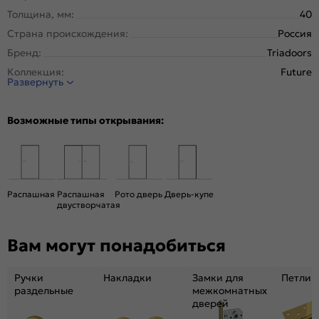
Толщина, мм:
40
Страна происхождения:
Россия
Бренд:
Triadoors
Коллекция:
Future
Развернуть
Стиль:
Модерн
Тип двери:
Глухая
Возможные типы открывания:
Система открывания:
Классическая, Раздвижная
Конструкция двери:
Каркасно-щитовая
Цвет:
Дуб Винчестер светлый
Общий цвет:
Коричневый, Бежевый
Распашная
Распашная
Рото дверь
Дверь-купе
двустворчатая
Декор:
Белоснежно матовый
Вес, кг:
26
Вам могут понадобиться
Размер упаковки:
201* 81 *5
Тип коробки:
с уплотнителем
Ручки
Накладки
Замки для
Петли
Тип погонажных изделий:
Телескопический, компланарный
раздельные
межкомнатных
дверей
Кромка:
Алюминиевая черная матовая