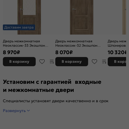
Доставим завтра
Дверь межкомнатная
Дверь межкомнатная
Дверь межк
Неоклассик-33 Экошпон
Неоклассик-32 Экошпон
Шпонирован
Original Oak, остекленная,
Original Oak, глухая, кромка
остекленная
8 970
₽
8 070
₽
10 320
₽
white сrystal, кромка нет,
нет, филенчатая
художествен
филенчатая
щитовая
В корзину
В корзину
В корз
Установим с гарантией входные
и межкомнатные двери
Специалисты установят двери качественно и в срок
Развернуть