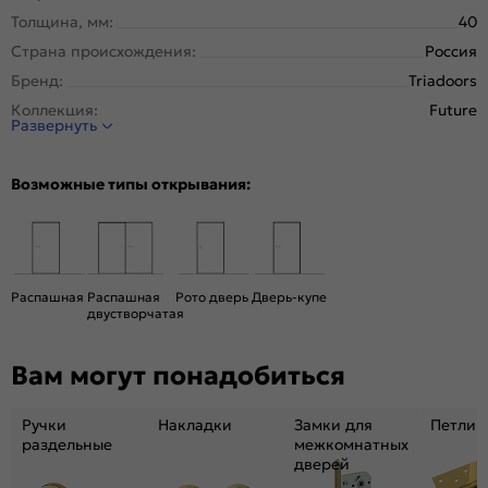
Толщина, мм:
40
Страна происхождения:
Россия
Бренд:
Triadoors
Коллекция:
Future
Развернуть
Стиль:
Модерн
Тип двери:
Глухая
Возможные типы открывания:
Система открывания:
Классическая, Раздвижная
Конструкция двери:
Каркасно-щитовая
Цвет:
Дуб Винчестер светлый
Общий цвет:
Коричневый, Бежевый
Распашная
Распашная
Рото дверь
Дверь-купе
двустворчатая
Декор:
Магнолия
Вес, кг:
28
Вам могут понадобиться
Размер упаковки:
201* 91 *5
Тип коробки:
с уплотнителем
Ручки
Накладки
Замки для
Петли
Тип погонажных изделий:
Телескопический, компланарный
раздельные
межкомнатных
дверей
Кромка:
Алюминиевая черная матовая