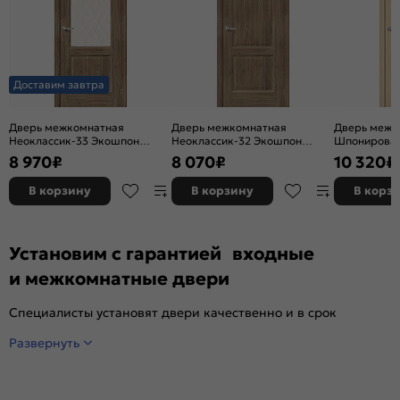
Доставим завтра
Дверь межкомнатная
Дверь межкомнатная
Дверь межк
Неоклассик-33 Экошпон
Неоклассик-32 Экошпон
Шпонирован
Original Oak, остекленная,
Original Oak, глухая, кромка
остекленная
8 970
₽
8 070
₽
10 320
₽
white сrystal, кромка нет,
нет, филенчатая
художествен
филенчатая
щитовая
В корзину
В корзину
В корз
Установим с гарантией входные
и межкомнатные двери
Специалисты установят двери качественно и в срок
Развернуть