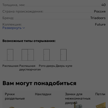
Толщина, мм:
40
Страна происхождения:
Россия
Бренд:
Triadoors
Коллекция:
Future
Развернуть
Стиль:
Модерн
Тип двери:
Глухая
Возможные типы открывания:
Система открывания:
Классическая, Раздвижная
Конструкция двери:
Каркасно-щитовая
Цвет:
Дуб Винчестер светлый
Общий цвет:
Коричневый, Бежевый
Распашная
Распашная
Рото дверь
Дверь-купе
двустворчатая
Декор:
Белоснежно матовый
Вес, кг:
28
Вам могут понадобиться
Размер упаковки:
201* 91 *5
Тип коробки:
с уплотнителем
Ручки
Накладки
Замки для
Петли
Тип погонажных изделий:
Телескопический, компланарный
раздельные
межкомнатных
дверей
Кромка:
Алюминиевая черная матовая