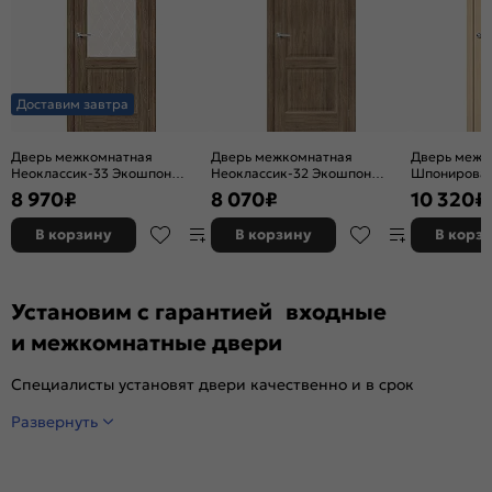
Доставим завтра
Дверь межкомнатная
Дверь межкомнатная
Дверь межк
Неоклассик-33 Экошпон
Неоклассик-32 Экошпон
Шпонирован
Original Oak, остекленная,
Original Oak, глухая, кромка
остекленная
8 970
₽
8 070
₽
10 320
₽
white сrystal, кромка нет,
нет, филенчатая
художествен
филенчатая
щитовая
В корзину
В корзину
В корз
Установим с гарантией входные
и межкомнатные двери
Специалисты установят двери качественно и в срок
Развернуть