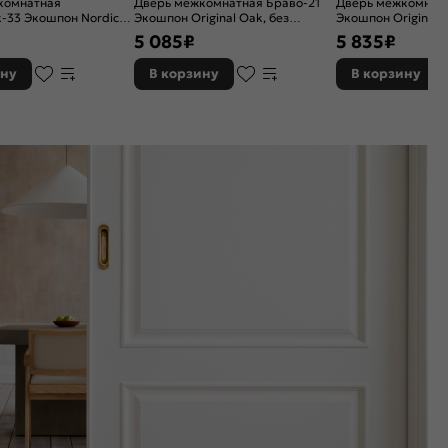
комнатная
Дверь межкомнатная Браво-21
Дверь межкомнатн
-33 Экошпон Nordic
Экошпон Original Oak, без
Экошпон Original 
енная, white сrystal,
декора, глухая, без стекла, без
остекленная, magic
5 085
₽
5 835
₽
, филенчатая
кромки, царговая
кромки, царговая
ину
В корзину
В корзину