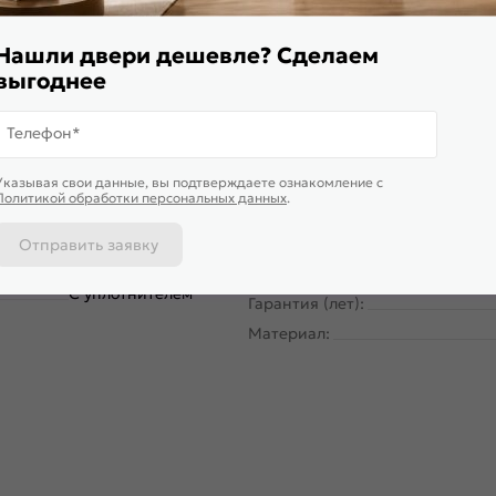
для установки (не входит в
Future
комплект):
Нашли двери дешевле? Сделаем
Модерн
Степень влагостойкости:
выгоднее
Глухая
Уровень шумоизоляции:
ассическая, Раздвижная
Фрезеровка под замок:
Телефон*
Каркасно-щитовая
Фрезеровка под петли:
Дуб Винчестер светлый
Указывая свои данные, вы подтверждаете ознакомление c
Износостойкость:
Политикой обработки персональных данных
.
Коричневый, Бежевый
Пропускает свет:
26
Объём, м. куб.:
Отправить заявку
201* 81 *4,6
Подходит под двухстворчатый 
С уплотнителем
Гарантия (лет):
Материал: