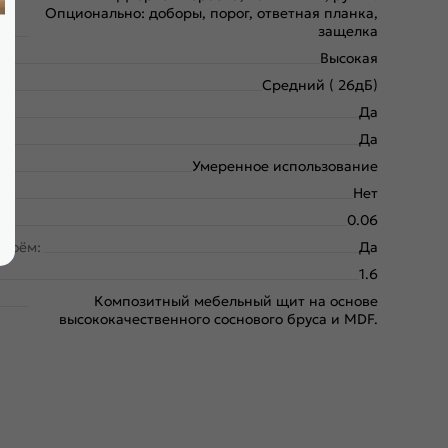
Опционально: доборы, порог, ответная планка,
защелка
Высокая
Средний ( 26дБ)
Да
Да
Умеренное использование
Нет
0.06
проём:
Да
1.6
Композитный мебельный щит на основе
высококачественного соснового бруса и MDF.