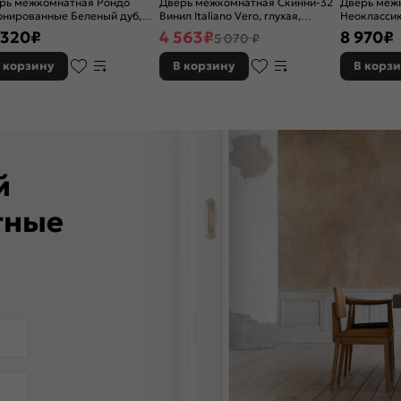
рь межкомнатная Рондо
Дверь межкомнатная Скинни-32
Дверь меж
нированные Беленый дуб,
Винил Italiano Vero, глухая,
Неоклассик
екленная, сатинат белый
скиновая
Oak, остекл
 320
₽
4 563
₽
8 970
₽
5 070 ₽
ожественный, каркасно-
кромка нет
овая
 корзину
В корзину
В корз
ей
тные