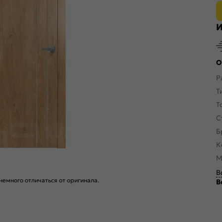
И
О
Р
Т
Т
С
Б
К
М
В
емного отличаться от оригинала.
В