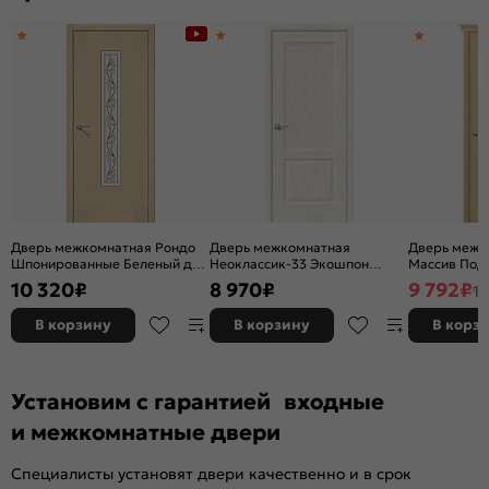
Дверь межкомнатная Рондо
Дверь межкомнатная
Дверь межк
Шпонированные Беленый дуб,
Неоклассик-33 Экошпон
Массив Под 
остекленная, сатинат белый
Nordic Oak, остекленная,
остекленная
10 320
₽
8 970
₽
9 792
₽
11
художественный, каркасно-
white сrystal, кромка нет,
без кромки,
щитовая
филенчатая
В корзину
В корзину
В корз
Установим с гарантией входные
и межкомнатные двери
Специалисты установят двери качественно и в срок