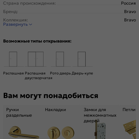
Страна происхождения:
Россия
Бренд:
Bravo
Коллекция:
Bravo
Развернуть
Стиль:
Современный, Минимализм
Тип двери:
Глухая
Возможные типы открывания:
Система открывания:
Классическая, Раздвижная
Конструкция двери:
Каркасно-щитовая
Цвет:
Cream Pro
Общий цвет:
Бежевый
Распашная
Распашная
Рото дверь
Дверь-купе
двустворчатая
Вес, кг:
12
Кромка:
Обычная
Вам могут понадобиться
Поверхность:
Гладкая, приятная на ощупь
Уровень шумоизоляции:
Средний ( 26-31 дБ)
Ручки
Накладки
Замки для
Петли
Фрезеровка под замок:
Нет
раздельные
межкомнатных
дверей
Фрезеровка под петли:
Нет
Подходит под двухстворчатый проём:
Да
Гарантия (лет):
1.6