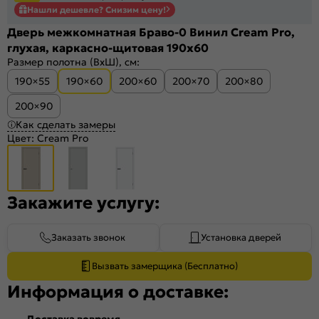
Нашли дешевле? Снизим цену!
Дверь межкомнатная Браво-0 Винил Cream Pro,
глухая, каркасно-щитовая 190x60
Размер полотна (ВхШ), см:
190×55
190×60
200×60
200×70
200×80
200×90
Как сделать замеры
Цвет:
Cream Pro
Закажите услугу:
Заказать звонок
Установка дверей
Вызвать замерщика (Бесплатно)
Информация о доставке:
Доставка вовремя