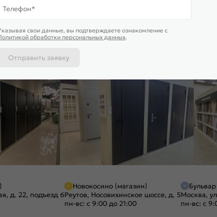
Телефон*
Указывая свои данные, вы подтверждаете ознакомление c
Политикой обработки персональных данных
.
Отправить заявку
)
Новокосино (магазин)
Бульвар
я, д. 22, подъезд 6
Реутов, Носовихинское шоссе, д. 5
Москва, ул
пн-вс: с 9:00 до 21:00
пн-вс: с 9: