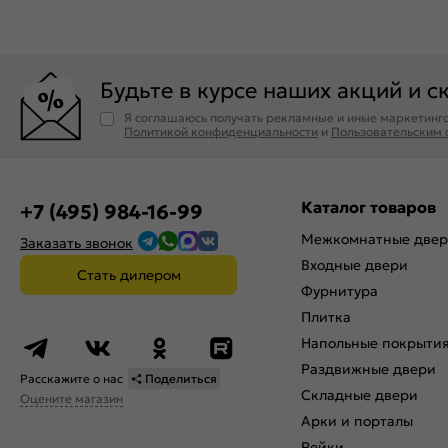
Будьте в курсе наших акций и с
Я соглашаюсь получать рекламные и иные маркетинго
Политикой конфиденциальности
и
Пользовательским
Каталог товаров
+7 (495) 984-16-99
Межкомнатные две
Заказать звонок
Входные двери
Стать дилером
Фурнитура
Плитка
Напольные покрыти
Раздвижные двери
Расскажите о нас
Поделиться
Складные двери
Оцените магазин
Арки и порталы
Рейки