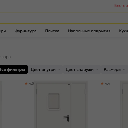
Блоге
ери
Фурнитура
Плитка
Напольные покрытия
Кухн
товара
Все фильтры
Цвет внутри
Цвет снаружи
Размеры
4,5
4,4