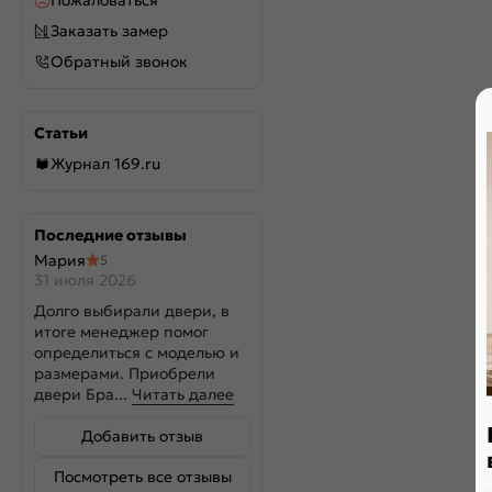
Пожаловаться
Заказать замер
Обратный звонок
Статьи
Журнал 169.ru
Последние отзывы
Мария
5
31 июля 2026
Долго выбирали двери, в
итоге менеджер помог
определиться с моделью и
размерами. Приобрели
двери Бра...
Читать далее
Добавить отзыв
Посмотреть все отзывы