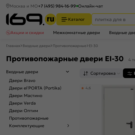
Москва и МО
+7 (495) 984-16-99
Онлайн-чат
Каталог
Акции и скидки
Межкомнатные двери
Входные дв
Главная
Входные двери
Противопожарные
EI-30
Противопожарные двери EI-30
4 
Входные двери
Сортировка
Двери Bravo
Двери el’PORTA (Portika)
4,6
Двери Мастино
Двери Verda
Двери Оптим
Противопожарные
Комплектующие