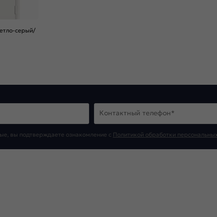
ветло-серый/
Контактный телефон*
ые, вы подтверждаете ознакомление c
Политикой обработки персональны