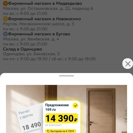
Фирменный магазин в Медведково
Москва, ул. Осташковская, д. 22, подъезд 6
пн-вс: с 9:00 до 21:00
Фирменный магазин в Новокосино
Реутов, Носовихинское шоссе, д. 5
пн-вс: с 9:00 до 21:00
Фирменный магазин в Бутово
Москва, ул. Венёвская, д. 4
пн-вс: с 9:00 до 21:00
Склад в Одинцово
Одинцово, ул. Баковская, 5
пн-пт: с 9:00 до 19:30
/
сб-вс: с 9:00 до 18:00
+7 (495) 984-16-99
Заказать звонок
Стать дилером
Расскажите о нас
Поделиться
Оцените магазин