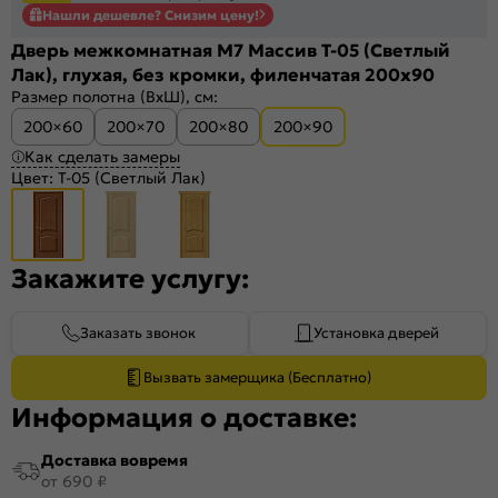
Нашли дешевле? Снизим цену!
Дверь межкомнатная М7 Массив Т-05 (Светлый
Лак), глухая, без кромки, филенчатая 200x90
Размер полотна (ВхШ), см:
200×60
200×70
200×80
200×90
Как сделать замеры
Цвет:
Т-05 (Светлый Лак)
Закажите услугу:
Заказать звонок
Установка дверей
Вызвать замерщика (Бесплатно)
Информация о доставке:
Доставка вовремя
от 690 ₽