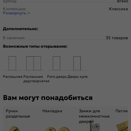
Бренд:
Bravo
Коллекция:
Классика
Развернуть
Стиль:
Классика
Тип двери:
Глухая
Дополнительно:
Система открывания:
Раздвижная, Классическая
В наличии:
35 товаров
Конструкция двери:
Филенчатая
Возможные типы открывания:
Цвет:
Т-05 (Светлый Лак)
Общий цвет:
Коричневый
Вес, кг:
26.5
Кромка:
Нет
Распашная
Распашная
Рото дверь
Дверь-купе
Поверхность:
Гладкая, приятная на ощупь
двустворчатая
Для влажных помещений:
Нет
Вам могут понадобиться
Уровень шумоизоляции:
Высокий ( от 32 дБ)
Объём, м. куб.:
0.09
Ручки
Накладки
Замки для
Петли
Подходит под двухстворчатый проём:
Да
раздельные
межкомнатных
Гарантия (лет):
1.6
дверей
Материал:
100% массив сосны