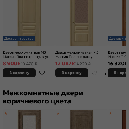
Доставим завтра
Доставим з
Дверь межкомнатная М5
Дверь межкомнатная М5
Дверь межк
Массив Под покраску, глухая,
Массив Под покраску,
Массив Т-05
без кромки, филенчатая
остекленная, сатинат бронза
остекленная
8 900
₽
12 087
₽
16 320
₽
10 470 ₽
14 220 ₽
художественный, без кромки,
художествен
филенчатая
филенчатая
В корзину
В корзину
В корз
Межкомнатные двери
коричневого цвета