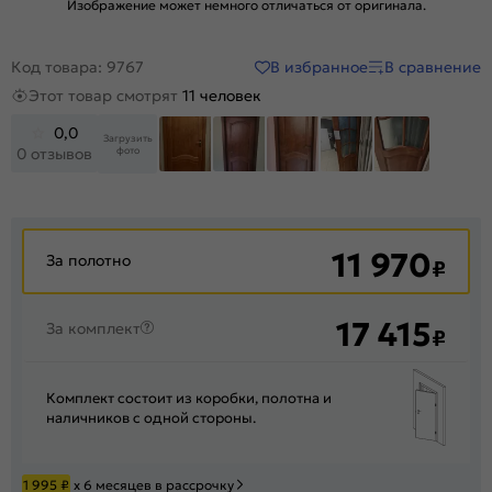
Изображение может немного отличаться от оригинала.
В избранное
В сравнение
Код товара: 9767
Этот товар смотрят
11 человек
0,0
Загрузить
фото
0 отзывов
+18
11 970
За полотно
₽
17 415
За комплект
₽
Комплект состоит из коробки, полотна и
наличников с одной стороны.
1 995
₽
х 6 месяцев в рассрочку