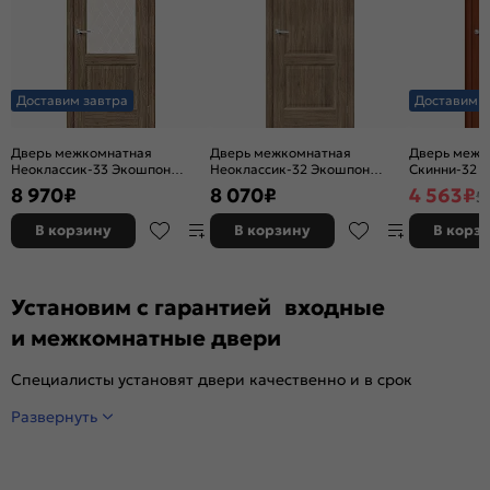
Доставим завтра
Доставим з
Дверь межкомнатная
Дверь межкомнатная
Дверь межк
Неоклассик-33 Экошпон
Неоклассик-32 Экошпон
Скинни-32 Ви
Original Oak, остекленная,
Original Oak, глухая, кромка
глухая, ски
8 970
₽
8 070
₽
4 563
₽
5
white сrystal, кромка нет,
нет, филенчатая
филенчатая
В корзину
В корзину
В корз
Установим с гарантией входные
и межкомнатные двери
Специалисты установят двери качественно и в срок
Развернуть