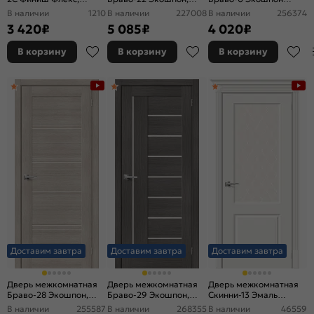
Ламинированные Л-12
Snow Art, остекленная,
Cappuccino Melinga,
В наличии
1210
В наличии
227008
В наличии
256374
(МиланОрех),
magic fog, царговая
глухая, без стекла,
3 420
₽
5 085
₽
4 020
₽
остекленная, сатинат
каркасно-щитовая
белый, каркасно-
В корзину
В корзину
В корзину
щитовая
Доставим завтра
Доставим завтра
Доставим завтра
Дверь межкомнатная
Дверь межкомнатная
Дверь межкомнатная
Браво-28 Экошпон,
Браво-29 Экошпон,
Скинни-13 Эмаль
Cappuccino Melinga,
Grey Melinga,
Whitey, без декора,
В наличии
255587
В наличии
268355
В наличии
46559