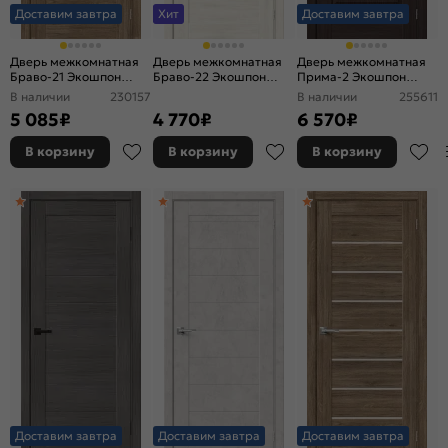
Доставим завтра
Хит
Доставим завтра
Дверь межкомнатная
Дверь межкомнатная
Дверь межкомнатная
Браво-21 Экошпон
Браво-22 Экошпон
Прима-2 Экошпон
Original Oak, без
Nordic Oak,
Wenge Melinga, глухая,
В наличии
230157
В наличии
255611
декора, глухая, без
остекленная, magic fog,
кромка нет,
5 085
₽
4 770
₽
6 570
₽
стекла, без кромки,
без кромки, царговая
филенчатая
царговая
В корзину
В корзину
В корзину
Доставим завтра
Доставим завтра
Доставим завтра