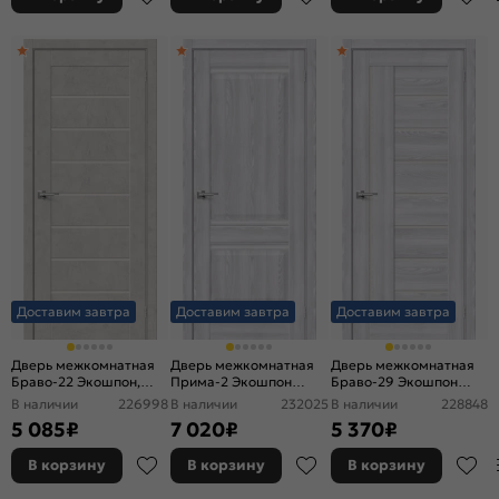
Доставим завтра
Доставим завтра
Доставим завтра
Дверь межкомнатная
Дверь межкомнатная
Дверь межкомнатная
Браво-22 Экошпон,
Прима-2 Экошпон
Браво-29 Экошпон
Look Art, остекленная,
Riviera Ice, глухая,
Riviera Ice,
В наличии
226998
В наличии
232025
В наличии
228848
magic fog, царговая
кромка нет,
остекленная, magic fog,
5 085
₽
7 020
₽
5 370
₽
филенчатая
без кромки, царговая
В корзину
В корзину
В корзину