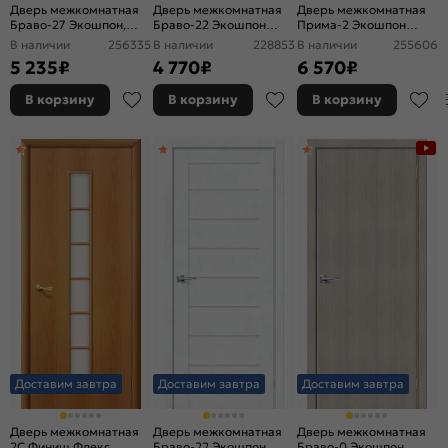
Дверь межкомнатная
Дверь межкомнатная
Дверь межкомнатная
Браво-27 Экошпон,
Браво-22 Экошпон
Прима-2 Экошпон
Cappuccino Melinga,
Riviera Ice,
Cappuccino Melinga,
В наличии
256335
В наличии
228853
В наличии
255606
остекленная, magic fog,
остекленная, magic fog,
глухая, кромка нет,
5 235
₽
4 770
₽
6 570
₽
царговая
без кромки, царговая
филенчатая
В корзину
В корзину
В корзину
Доставим завтра
Доставим завтра
Доставим завтра
Дверь межкомнатная
Дверь межкомнатная
Дверь межкомнатная
2С Финиш Флекс,
Браво-22 Экошпон,
Браво-0 Экошпон