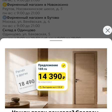
пн-вс: с 9:00 до 21:00
Фирменный магазин в Новокосино
Реутов, Носовихинское шоссе, д. 5
пн-вс: с 9:00 до 21:00
Фирменный магазин в Бутово
Москва, ул. Венёвская, д. 4
пн-вс: с 9:00 до 21:00
Склад в Одинцово
Одинцово, ул. Баковская, 5
пн-пт: с 9:00 до 19:30
/
сб-вс: с 9:00 до 18:00
+7 (495) 984-16-99
Заказать звонок
Стать дилером
Расскажите о нас
Поделиться
Оцените магазин