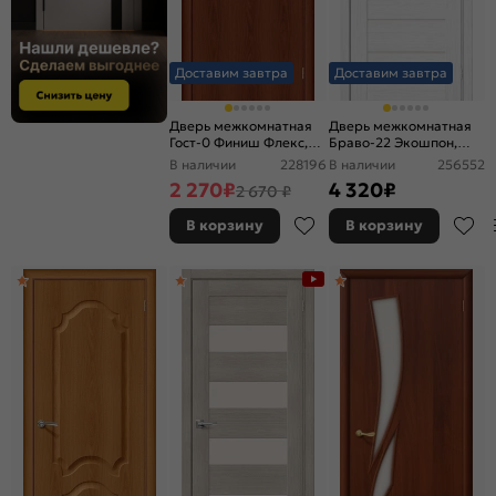
Доставим завтра
Доставим завтра
Дверь межкомнатная
Дверь межкомнатная
Гост-0 Финиш Флекс,
Браво-22 Экошпон,
Ламинированные Л-11
Snow Melinga,
В наличии
228196
В наличии
256552
(ИталОрех), глухая,
остекленная, magic fog,
2 270
₽
4 320
₽
2 670 ₽
каркасно-щитовая
царговая
В корзину
В корзину