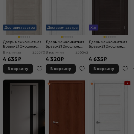
Доставим завтра
Доставим завтра
Хит
Дверь межкомнатная
Дверь межкомнатная
Дверь межкомнатная
Браво-21 Экошпон,
Браво-21 Экошпон,
Браво-21 Экошпон,
Cappuccino Melinga,
Snow Melinga, глухая,
Wenge Melinga, глухая,
В наличии
255570
В наличии
256542
глухая, царговая
царговая
царговая
4 635
₽
4 320
₽
4 635
₽
В корзину
В корзину
В корзину