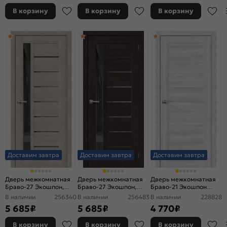
В корзину
В корзину
В корзину
Доставим завтра
Доставим завтра
Доставим завтра
Дверь межкомнатная
Дверь межкомнатная
Дверь межкомнатная
Браво-27 Экошпон,
Браво-27 Экошпон,
Браво-21 Экошпон
Cappuccino Melinga,
Wenge Melinga,
Riviera Ice, без декора,
В наличии
256340
В наличии
256483
В наличии
228828
остекленная, mirox
остекленная, mirox
глухая, без стекла, без
5 685
₽
5 685
₽
4 770
₽
grey, царговая
grey, царговая
кромки, царговая
В корзину
В корзину
В корзину