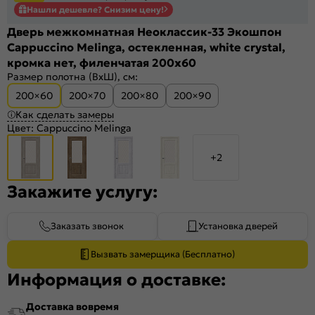
Нашли дешевле? Снизим цену!
Дверь межкомнатная Неоклассик-33 Экошпон
Cappuccino Melinga, остекленная, white сrystal,
кромка нет, филенчатая 200x60
Размер полотна (ВхШ), см:
200×60
200×70
200×80
200×90
Как сделать замеры
Цвет:
Cappuccino Melinga
+2
Закажите услугу:
Заказать звонок
Установка дверей
Вызвать замерщика (Бесплатно)
Информация о доставке:
Доставка вовремя