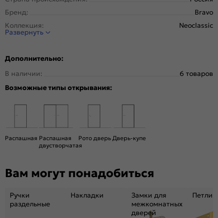
Бренд:
Bravo
Коллекция:
Neoclassic
Развернуть
Стиль:
Неоклассика
Тип двери:
Остекленная
Дополнительно:
Система открывания:
Раздвижная, Классическая
В наличии:
6 товаров
Конструкция двери:
Филенчатая
Возможные типы открывания:
Цвет:
Cappuccino Melinga
Общий цвет:
Бежевый
Стекло:
White Сrystal
Вес, кг:
21
Распашная
Распашная
Рото дверь
Дверь-купе
Кромка:
Нет
двустворчатая
Поверхность:
Структурный материал с защитным лаком.
Репродукция натуральных материалов
Вам могут понадобиться
Уровень шумоизоляции:
Средний ( 26-31 дБ)
Подходит под двухстворчатый проём:
Да
Ручки
Накладки
Замки для
Петли
раздельные
межкомнатных
Гарантия (лет):
1.6
дверей