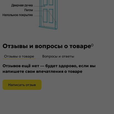
Телескопические погонажные изделия для качественного
регулируемого монтажа. Дверная коробка с TPE-
уплотнителем для мягкого закрывания. Благодаря особой
форме уплотнителя отсутствует закусывание со стороны
петель.
Стекло
White Сrystal — белое художественное сатинированное.
Отзывы и вопросы о товаре
Дешевое стекло с пескоструйной обработкой не
0
используем.
Отзывы о товаре
Вопросы и ответы
Отзывов ещё нет — будет здорово, если вы
напишете свои впечатления о товаре
Написать отзыв