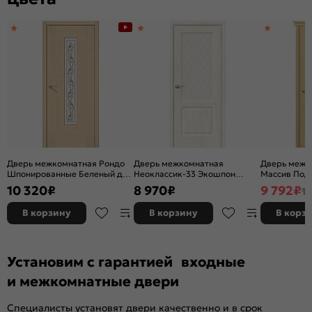
Дверь межкомнатная Рондо
Дверь межкомнатная
Дверь межк
Шпонированные Беленый дуб,
Неоклассик-33 Экошпон
Массив Под 
остекленная, сатинат белый
Nordic Oak, остекленная,
остекленная
10 320
₽
8 970
₽
9 792
₽
11
художественный, каркасно-
white сrystal, кромка нет,
без кромки,
щитовая
филенчатая
В корзину
В корзину
В корз
Установим с гарантией входные
и межкомнатные двери
Специалисты установят двери качественно и в срок