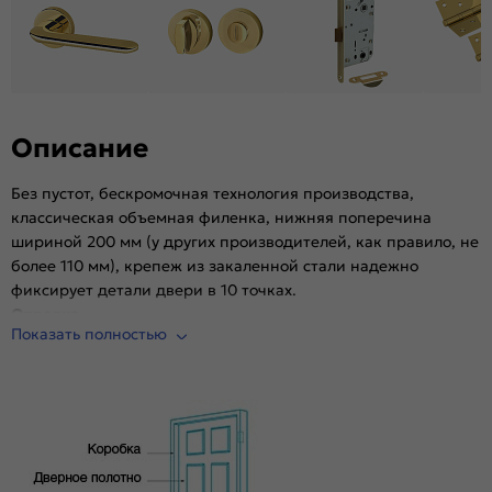
Материал:
Композитный мебельный щит на основе
высококачественного соснового бруса и MDF.
Описание
Без пустот, бескромочная технология производства,
классическая объемная филенка, нижняя поперечина
шириной 200 мм (у других производителей, как правило, не
более 110 мм), крепеж из закаленной стали надежно
фиксирует детали двери в 10 точках.
Отделка
Показать полностью
Эко Шпон — структурный материал с защитным слоем
Overlay, отличается высокой стойкостью к истиранию и
механическим повреждениям в сравнении со схожими
декоративными материалами.. Репродукция натуральных
материалов — Super Realistic. Южная Корея.
Комплектующие