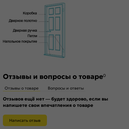
декоративными материалами.. Репродукция натуральных
материалов — Super Realistic. Южная Корея.
Комплектующие
Телескопические погонажные изделия для качественного
регулируемого монтажа. Дверная коробка с TPE-
уплотнителем для мягкого закрывания. Благодаря особой
форме уплотнителя отсутствует закусывание со стороны
петель.
Стекло
White Сrystal — белое художественное сатинированное.
Отзывы и вопросы о товаре
Дешевое стекло с пескоструйной обработкой не
0
используем.
Отзывы о товаре
Вопросы и ответы
Отзывов ещё нет — будет здорово, если вы
напишете свои впечатления о товаре
Написать отзыв