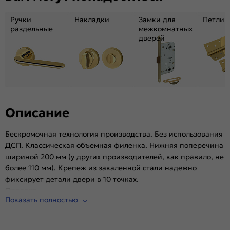
Материал:
Композитный мебельный щит на основе
высококачественного соснового бруса и MDF.
Ручки
Накладки
Замки для
Петли
раздельные
межкомнатных
дверей
Описание
Бескромочная технология производства. Без использования
ДСП. Классическая объемная филенка. Нижняя поперечина
шириной 200 мм (у других производителей, как правило, не
более 110 мм). Крепеж из закаленной стали надежно
фиксирует детали двери в 10 точках.
Отделка
Показать полностью
Эко Шпон — структурный материал с защитным слоем
Overlay, отличается высокой стойкостью к истиранию и
механическим повреждениям в сравнении со схожими