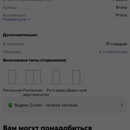
Бренд:
Bravo
Коллекция:
Prima
Развернуть
Стиль:
Неоклассика
Тип двери:
Остекленная
Дополнительно:
Система открывания:
Классическая, Раздвижная
В наличии:
19 товаров
Конструкция двери:
Филенчатая
Образец:
в 2 магазинах
Цвет:
Nordic Oak
Возможные типы открывания:
Общий цвет:
Бежевый
Стекло:
White Сrystal
Вес, кг:
20
Кромка:
Нет
Распашная
Распашная
Рото дверь
Дверь-купе
Поверхность:
Структурный материал с защитным лаком.
двустворчатая
Репродукция натуральных материалов
Яндекс Сплит - оплата частями
Уровень шумоизоляции:
Средний ( 26-31 дБ)
Подходит под двухстворчатый проём:
Да
Гарантия (лет):
1.6
Вам могут понадобиться