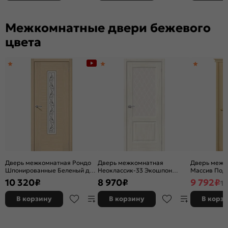
Межкомнатные двери бежевого
цвета
Дверь межкомнатная Рондо
Дверь межкомнатная
Дверь межк
Шпонированные Беленый дуб,
Неоклассик-33 Экошпон
Массив Под 
остекленная, сатинат белый
Nordic Oak, остекленная,
остекленная
10 320
₽
8 970
₽
9 792
₽
11
художественный, каркасно-
white сrystal, кромка нет,
без кромки,
щитовая
филенчатая
В корзину
В корзину
В корз