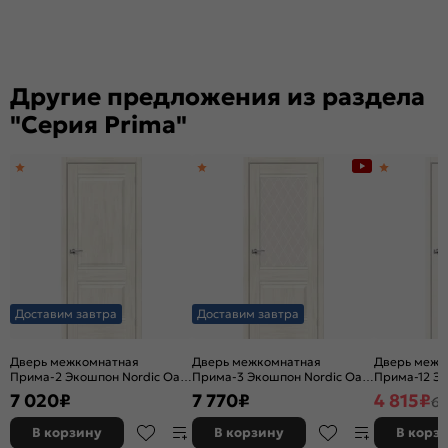
Другие предложения из раздела
"Серия Prima"
Доставим завтра
Доставим завтра
Дверь межкомнатная
Дверь межкомнатная
Дверь межк
Прима-2 Экошпон Nordic Oak,
Прима-3 Экошпон Nordic Oak,
Прима-12 Э
глухая, кромка нет,
остекленная, white сrystal,
Wood, глухая
7 020
₽
7 770
₽
4 815
₽
6 
филенчатая
кромка нет, филенчатая
филенчатая
В корзину
В корзину
В корз