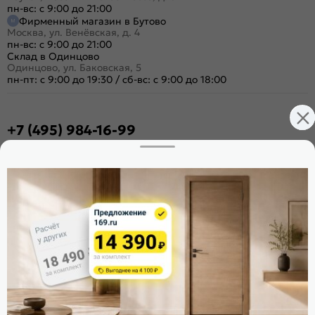
пн-вс: с 9:00 до 21:00
Фирменный магазин в Бутово
Москва, ул. Венёвская, д. 4
пн-вс: с 9:00 до 21:00
Склад в Одинцово
Одинцово, ул. Баковская, 5
пн-пт: с 9:00 до 19:30
/
сб-вс: с 9:00 до 18:00
+7 (495) 984-16-99
Заказать звонок
Стать дилером
Расскажите о нас
Поделиться
Оцените магазин
ИКС 1340
© 2010—2026 Склад Дверей 169.RU