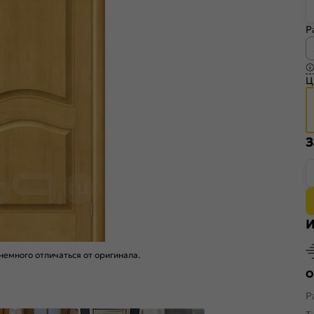
Р
Ц
З
И
емного отличаться от оригинала.
О
Р