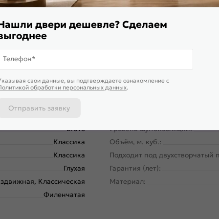
Нашли двери дешевле? Сделаем
выгоднее
165-0251
Цвет:
Телефон*
Межкомнатные двери
Общий цвет:
200
Вес, кг:
Указывая свои данные, вы подтверждаете ознакомление c
Политикой обработки персональных данных
.
70
Кромка:
40
Поверхность:
Отправить заявку
Беларусь
Для влажных помещений:
Bravo
Уровень шумоизоляции:
Классика
Объём, м. куб.:
Классика
Подходит под двухстворчатый 
Глухая
Гарантия (лет):
здвижная, Классическая
Материал:
Филенчатая