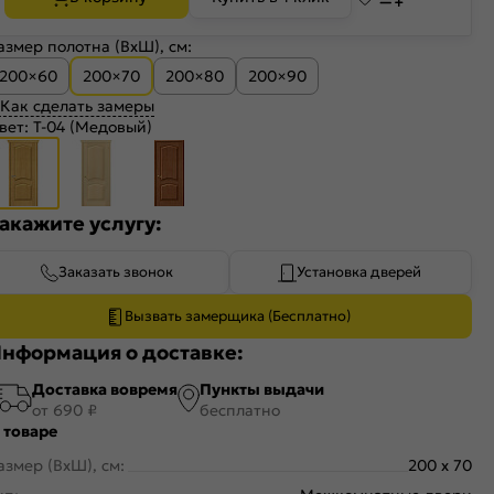
азмер полотна (ВхШ), см:
200×60
200×70
200×80
200×90
Как сделать замеры
вет:
Т-04 (Медовый)
акажите услугу:
Заказать звонок
Установка дверей
Вызвать замерщика (Бесплатно)
нформация о доставке:
Доставка вовремя
Пункты выдачи
от 690 ₽
бесплатно
 товаре
азмер (ВхШ), см:
200 x 70