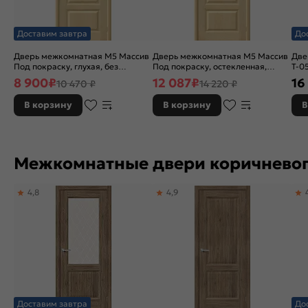
Доставим завтра
До
Дверь межкомнатная М5 Массив
Дверь межкомнатная М5 Массив
Две
Под покраску, глухая, без
Под покраску, остекленная,
Т-0
кромки, филенчатая
сатинат бронза художественный,
сат
8 900
₽
12 087
₽
16
10 470 ₽
14 220 ₽
без кромки, филенчатая
без
В корзину
В корзину
В
Межкомнатные двери коричневог
4,8
4,9
Доставим завтра
До