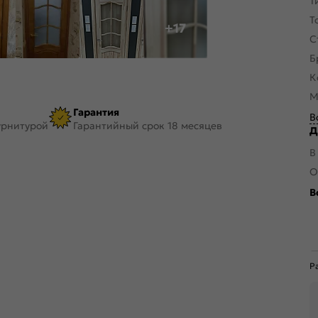
Т
Т
+17
С
Б
К
М
Гарантия
В
урнитурой
Гарантийный срок 18 месяцев
Д
В
О
В
Р