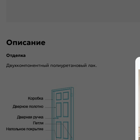
Описание
Отделка
Двухкомпонентный полиуретановый лак.