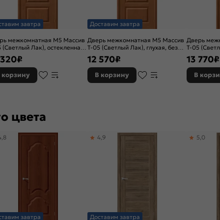
ставим завтра
Доставим завтра
рь межкомнатная М5 Массив
Дверь межкомнатная М5 Массив
Дверь меж
5 (Светлый Лак), остекленная,
Т-05 (Светлый Лак), глухая, без
Т-05 (Свет
инат бронза художественный,
кромки, филенчатая
сатинат бе
 320
₽
12 570
₽
13 770
₽
 кромки, филенчатая
филенчата
 корзину
В корзину
В корз
о цвета
4,8
4,9
5,0
ставим завтра
Доставим завтра