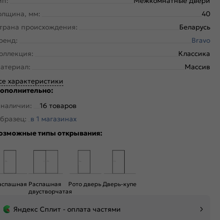
ип:
Межкомнатные двери
олщина, мм:
40
трана происхождения:
Беларусь
ренд:
Bravo
оллекция:
Классика
атериал:
Массив
се характеристики
ополнительно:
 наличии:
16 товаров
бразец:
в 1 магазинах
озможные типы открывания:
аспашная
Распашная
Рото дверь
Дверь-купе
двустворчатая
Яндекс Сплит - оплата частями