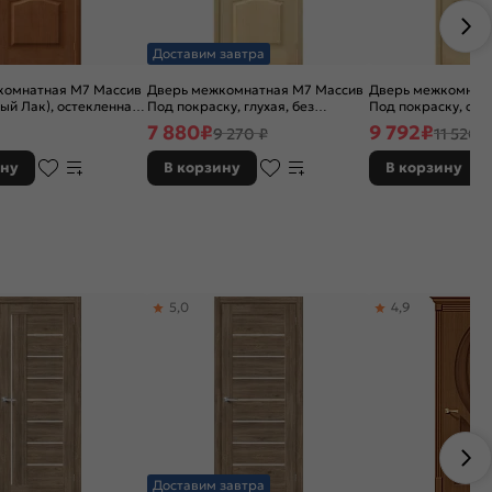
Доставим завтра
комнатная М7 Массив
Дверь межкомнатная М7 Массив
Дверь межкомнат
лый Лак), остекленная,
Под покраску, глухая, без
Под покраску, ост
лый, без кромки,
кромки, филенчатая
сатинат белый, бе
7 880
₽
9 792
₽
9 270 ₽
11 520 ₽
я
филенчатая
ину
В корзину
В корзину
5,0
4,9
Доставим завтра