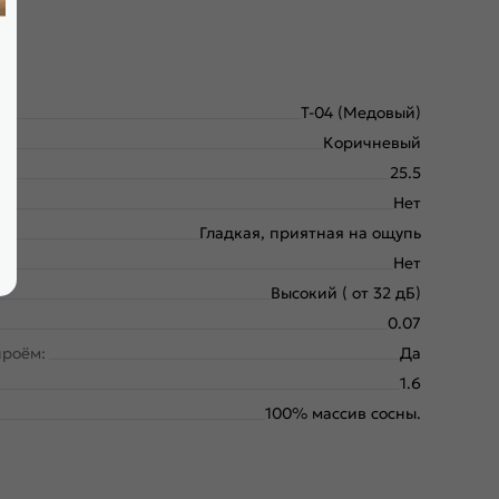
Т-04 (Медовый)
Коричневый
25.5
Нет
Гладкая, приятная на ощупь
Нет
Высокий ( от 32 дБ)
0.07
проём:
Да
1.6
100% массив сосны.