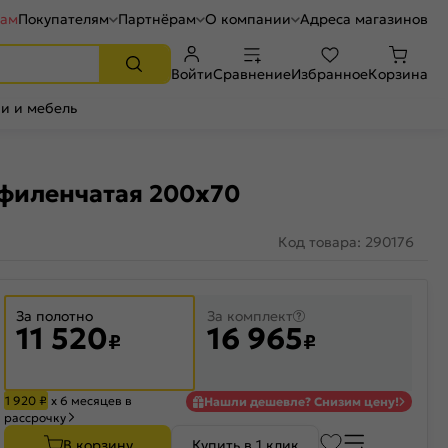
рам
Покупателям
Партнёрам
О компании
Адреса магазинов
Войти
Сравнение
Избранное
Корзина
и и мебель
 филенчатая 200x70
Код товара: 290176
За полотно
За комплект
11 520
16 965
₽
₽
1 920
₽
х 6 месяцев в
Нашли дешевле? Снизим цену!
рассрочку
В корзину
Купить в 1 клик