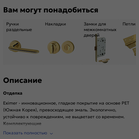
Вам могут понадобиться
Возможность покраски:
Нет
Для влажных помещений:
Да
Ручки
Накладки
Замки для
Петли
Наличие притвора:
Нет
раздельные
межкомнатных
Принадлежности,
Дверная коробка, наличники, ручки.
дверей
необходимые для
Опционально: доборы, порог, ответная
установки (не
планка
входит в
комплект):
Степень влагостойкости:
Влагостойкая
Уровень шумоизоляции:
Высокий ( от 32 дБ)
Описание
Фрезеровка под
Да (Защелка Border магнитная черная)
замок:
Отделка
Фрезеровка под петли:
Нет
Eximer - инновационное, гладкое покрытие на основе PET
Износостойкость:
Высокая
(Южная Корея), превосходящее эмаль. Экологично,
Пропускает свет:
Нет
устойчиво к повреждениям, не выцветает со временем.
Подходит под двухстворчатый проём:
Да
Комплектующие
Гарантия (лет):
1.6
Показать полностью
Врезная магнитная защелка Border (черная)
Материал:
Материал каркаса: на основе