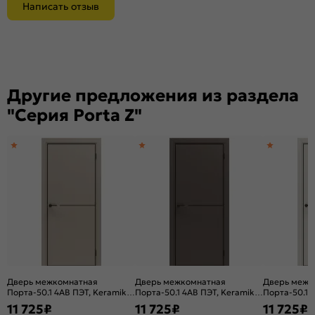
Написать отзыв
Другие предложения из раздела
"Серия Porta Z"
Дверь межкомнатная
Дверь межкомнатная
Дверь межк
Порта-50.1 4AB ПЭТ, Keramik
Порта-50.1 4AB ПЭТ, Keramik
Порта-50.1 
Beige в комплекте с
Brown в комплекте с
Valse в комп
11 725
₽
11 725
₽
11 725
₽
врезанной черной магнитной
врезанной черной магнитной
врезанной ч