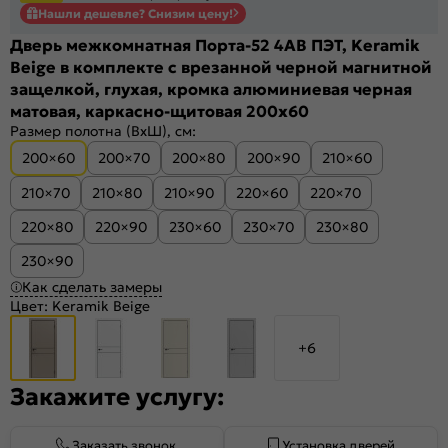
Нашли дешевле? Снизим цену!
Дверь межкомнатная Порта-52 4AB ПЭТ, Keramik
Beige в комплекте с врезанной черной магнитной
защелкой, глухая, кромка алюминиевая черная
матовая, каркасно-щитовая 200x60
Размер полотна (ВхШ), см:
200×60
200×70
200×80
200×90
210×60
210×70
210×80
210×90
220×60
220×70
220×80
220×90
230×60
230×70
230×80
230×90
Как сделать замеры
Цвет:
Keramik Beige
+6
Закажите услугу:
Заказать звонок
Установка дверей