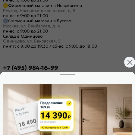
Фирменный магазин в Новокосино
Реутов, Носовихинское шоссе, д. 5
пн-вс: с 9:00 до 21:00
Фирменный магазин в Бутово
Москва, ул. Венёвская, д. 4
пн-вс: с 9:00 до 21:00
Склад в Одинцово
Одинцово, ул. Баковская, 5
пн-пт: с 9:00 до 19:30
/
сб-вс: с 9:00 до 18:00
+7 (495) 984-16-99
Заказать звонок
Стать дилером
Расскажите о нас
Поделиться
Оцените магазин