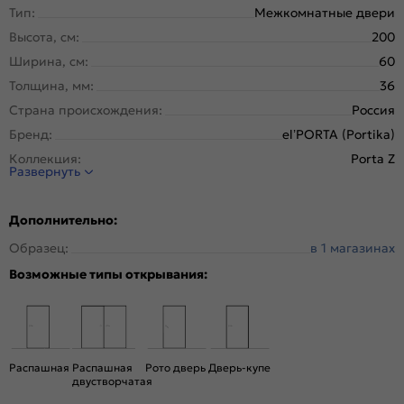
Тип:
Межкомнатные двери
Высота, см:
200
Ширина, см:
60
Толщина, мм:
36
Страна происхождения:
Россия
Бренд:
el’PORTA (Portika)
Коллекция:
Porta Z
Развернуть
Стиль:
Хай-тек
Тип двери:
Глухая
Дополнительно:
Система открывания:
Раздвижная, Классическая
Образец:
в 1 магазинах
Конструкция двери:
Каркасно-щитовая
Возможные типы открывания:
Цвет:
Keramik Beige
Общий цвет:
Бежевый
Тип коробки:
С уплотнителем
Тип погонажных изделий:
Телескопический, компланарный
Распашная
Распашная
Рото дверь
Дверь-купе
Кромка:
Алюминиевая черная матовая
двустворчатая
Поверхность:
Гладкая, матовая