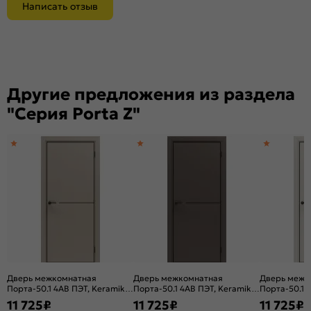
Написать отзыв
Другие предложения из раздела
"Серия Porta Z"
Дверь межкомнатная
Дверь межкомнатная
Дверь межк
Порта-50.1 4AB ПЭТ, Keramik
Порта-50.1 4AB ПЭТ, Keramik
Порта-50.1 
Beige в комплекте с
Brown в комплекте с
Valse в комп
11 725
₽
11 725
₽
11 725
₽
врезанной черной магнитной
врезанной черной магнитной
врезанной ч