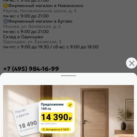
Фирменный магазин в Новокосино
Реутов, Носовихинское шоссе, д. 5
пн-вс: с 9:00 до 21:00
Фирменный магазин в Бутово
Москва, ул. Венёвская, д. 4
пн-вс: с 9:00 до 21:00
Склад в Одинцово
Одинцово, ул. Баковская, 5
пн-пт: с 9:00 до 19:30
/
сб-вс: с 9:00 до 18:00
+7 (495) 984-16-99
Заказать звонок
Стать дилером
Расскажите о нас
Поделиться
Оцените магазин