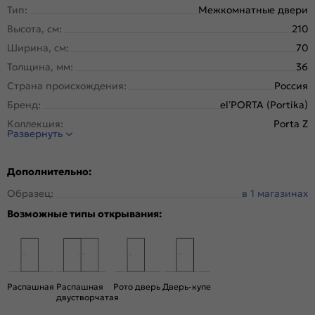
Тип:
Межкомнатные двери
Высота, см:
210
Ширина, см:
70
Толщина, мм:
36
Страна происхождения:
Россия
Бренд:
el’PORTA (Portika)
Коллекция:
Porta Z
Развернуть
Стиль:
Хай-тек
Тип двери:
Глухая
Дополнительно:
Система открывания:
Раздвижная, Классическая
Образец:
в 1 магазинах
Конструкция двери:
Каркасно-щитовая
Возможные типы открывания:
Цвет:
Keramik Beige
Общий цвет:
Бежевый
Тип коробки:
С уплотнителем
Тип погонажных изделий:
Телескопический, компланарный
Распашная
Распашная
Рото дверь
Дверь-купе
Кромка:
Алюминиевая черная матовая
двустворчатая
Поверхность:
Гладкая, матовая