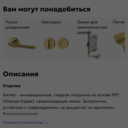
Вам могут понадобиться
Возможность покраски:
Нет
Для влажных помещений:
Да
Ручки
Накладки
Замки для
Петли
Наличие притвора:
Нет
раздельные
межкомнатных
Принадлежности,
Дверная коробка, наличники, ручки.
дверей
необходимые для
Опционально: доборы, порог, ответная
установки (не
планка
входит в
комплект):
Степень влагостойкости:
Влагостойкая
Уровень шумоизоляции:
Высокий ( от 32 дБ)
Описание
Фрезеровка под
Да (Защелка Border магнитная черная)
замок:
Отделка
Фрезеровка под петли:
Нет
Eximer - инновационное, гладкое покрытие на основе PET
Износостойкость:
Высокая
(Южная Корея), превосходящее эмаль. Экологично,
Пропускает свет:
Нет
устойчиво к повреждениям, не выцветает со временем.
Подходит под двухстворчатый проём:
Да
Комплектующие
Гарантия (лет):
1.6
Показать полностью
Врезная магнитная защелка Border (черная)
Материал:
Материал каркаса: на основе