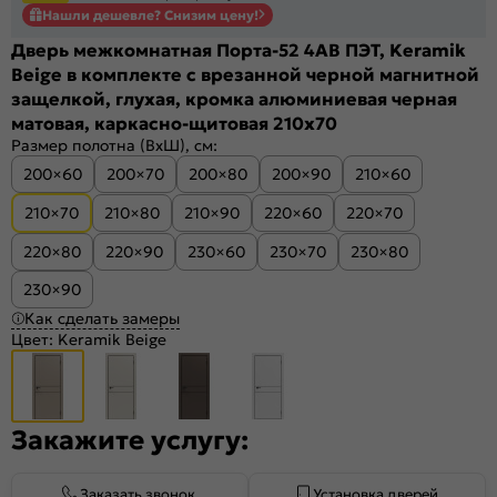
Нашли дешевле? Снизим цену!
Дверь межкомнатная Порта-52 4AB ПЭТ, Keramik
Beige в комплекте с врезанной черной магнитной
защелкой, глухая, кромка алюминиевая черная
матовая, каркасно-щитовая 210x70
Размер полотна (ВхШ), см:
200×60
200×70
200×80
200×90
210×60
210×70
210×80
210×90
220×60
220×70
220×80
220×90
230×60
230×70
230×80
230×90
Как сделать замеры
Цвет:
Keramik Beige
Закажите услугу:
Заказать звонок
Установка дверей