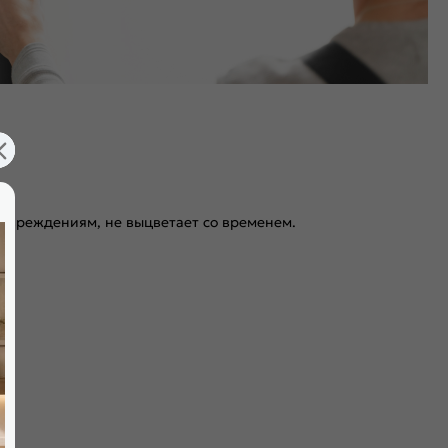
повреждениям, не выцветает со временем.
и бесшумного закрывания