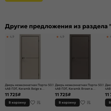
Другие предложения из раздела "
4,9
4,9
Дверь межкомнатная Порта-50.1
Дверь межкомнатная Порта-50.1
Две
4AB ПЭТ, Keramik Beige в
4AB ПЭТ, Keramik Brown в
4AB
комплекте с врезанной черной
комплекте с врезанной черной
ком
11 725
₽
11 725
₽
11
магнитной защелкой, глухая,
магнитной защелкой, глухая,
маг
кромка алюминиевая черная
кромка алюминиевая черная
кро
В корзину
В корзину
В
матовая, каркасно-щитовая
матовая, каркасно-щитовая
мат