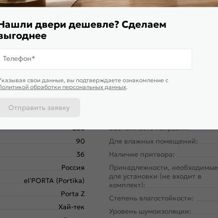
Нашли двери дешевле? Сделаем
выгоднее
Телефон*
Указывая свои данные, вы подтверждаете ознакомление c
Политикой обработки персональных данных
.
58190-8617
Кромка:
Отправить заявку
Межкомнатные двери
Поверхность:
230
Возможность покраски:
90
Для влажных помещений:
36
Наличие притвора:
Россия
Принадлежности, необходимые
для установки (не входит в
el’PORTA (Portika)
комплект):
Porta Z
Степень влагостойкости:
Хай-тек
Уровень шумоизоляции: