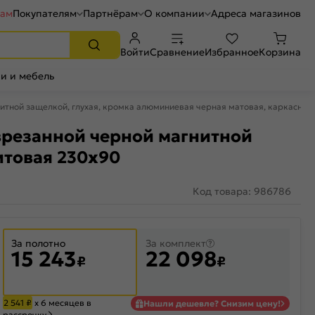
рам
Покупателям
Партнёрам
О компании
Адреса магазинов
Войти
Сравнение
Избранное
Корзина
и и мебель
нитной защелкой, глухая, кромка алюминиевая черная матовая, каркасно
 врезанной черной магнитной
итовая 230x90
Код товара: 986786
За полотно
За комплект
15 243
22 098
₽
₽
2 541
₽
х 6 месяцев в
Нашли дешевле? Снизим цену!
рассрочку