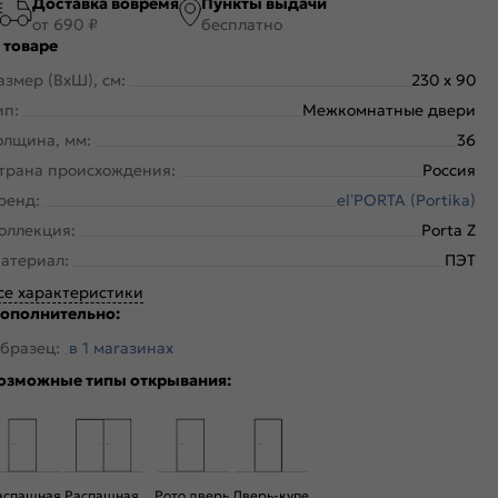
Доставка вовремя
Пункты выдачи
от 690 ₽
бесплатно
 товаре
азмер (ВхШ), см:
230 x 90
ип:
Межкомнатные двери
олщина, мм:
36
трана происхождения:
Россия
ренд:
el’PORTA (Portika)
оллекция:
Porta Z
атериал:
ПЭТ
се характеристики
ополнительно:
бразец:
в 1 магазинах
озможные типы открывания:
аспашная
Распашная
Рото дверь
Дверь-купе