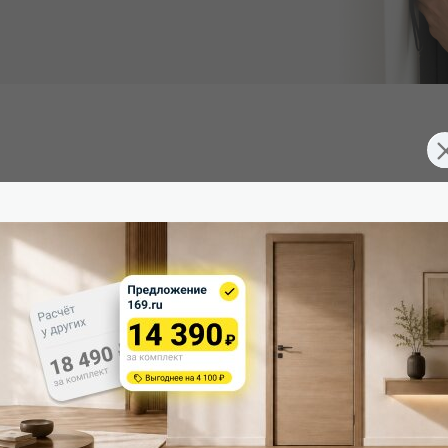
Южная Корея), превосходящее эмаль. Экологично, устойчиво к 
магнитной защелки (цвет: Черный) для легкого и практическ