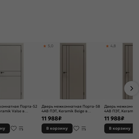
5,0
4,8
комнатная Порта-52
Дверь межкомнатная Порта-58
Дверь межкомнатн
ramik Valse в
4AB ПЭТ, Keramik Beige в
4AB ПЭТ, Keramik B
с врезанной черной
комплекте с врезанной черной
комплекте с врез
11 988
₽
11 988
₽
защелкой, глухая,
магнитной защелкой, глухая,
магнитной защелко
юминиевая черная
кромка алюминиевая черная
кромка алюминие
ину
В корзину
В корзину
аркасно-щитовая
матовая, каркасно-щитовая
матовая, каркасн