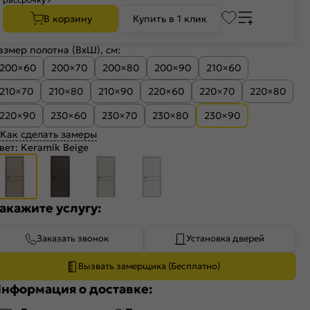
В корзину
Купить в 1 клик
азмер полотна (ВхШ), см:
200×60
200×70
200×80
200×90
210×60
210×70
210×80
210×90
220×60
220×70
220×80
220×90
230×60
230×70
230×80
230×90
Как сделать замеры
вет:
Keramik Beige
акажите услугу:
Заказать звонок
Установка дверей
Вызвать замерщика (Бесплатно)
нформация о доставке: