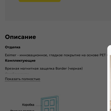
Описание
Отделка
Eximer - инновационное, гладкое покрытие на основе PET (
Комплектующие
Врезная магнитная защелка Border (черная)
Особенности
Показать полностью
Двери с алюминиевой кромкой укомплектованы механизмом 