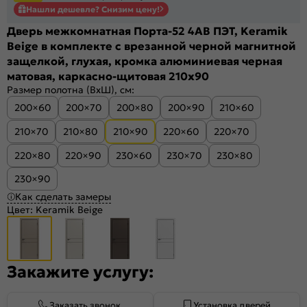
Нашли дешевле? Снизим цену!
Дверь межкомнатная Порта-52 4AB ПЭТ, Keramik
Beige в комплекте с врезанной черной магнитной
защелкой, глухая, кромка алюминиевая черная
матовая, каркасно-щитовая 210x90
Размер полотна (ВхШ), см:
200×60
200×70
200×80
200×90
210×60
210×70
210×80
210×90
220×60
220×70
220×80
220×90
230×60
230×70
230×80
230×90
Как сделать замеры
Цвет:
Keramik Beige
Закажите услугу:
Заказать звонок
Установка дверей