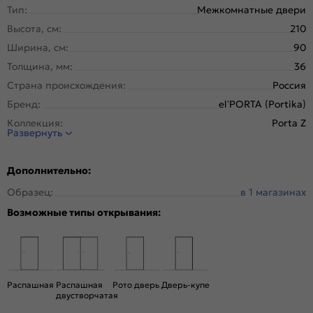
Тип:
Межкомнатные двери
Высота, см:
210
Ширина, см:
90
Толщина, мм:
36
Страна происхождения:
Россия
Бренд:
el’PORTA (Portika)
Коллекция:
Porta Z
Развернуть
Стиль:
Хай-тек
Тип двери:
Глухая
Дополнительно:
Система открывания:
Раздвижная, Классическая
Образец:
в 1 магазинах
Конструкция двери:
Каркасно-щитовая
Возможные типы открывания:
Цвет:
Keramik Beige
Общий цвет:
Бежевый
Тип коробки:
С уплотнителем
Тип погонажных изделий:
Телескопический, компланарный
Распашная
Распашная
Рото дверь
Дверь-купе
Кромка:
Алюминиевая черная матовая
двустворчатая
Поверхность:
Гладкая, матовая