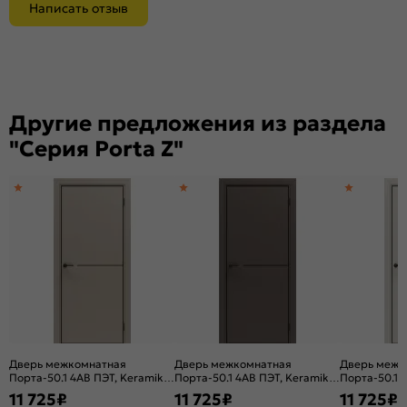
Написать отзыв
Другие предложения из раздела
"Серия Porta Z"
Дверь межкомнатная
Дверь межкомнатная
Дверь межк
Порта-50.1 4AB ПЭТ, Keramik
Порта-50.1 4AB ПЭТ, Keramik
Порта-50.1 
Beige в комплекте с
Brown в комплекте с
Valse в комп
11 725
₽
11 725
₽
11 725
₽
врезанной черной магнитной
врезанной черной магнитной
врезанной ч