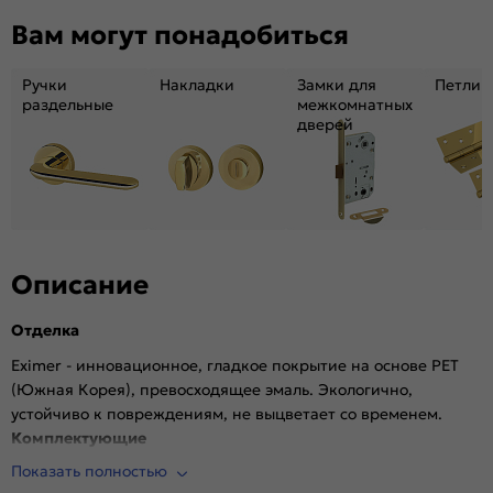
Вам могут понадобиться
Возможность покраски:
Нет
Для влажных помещений:
Да
Ручки
Накладки
Замки для
Петли
Наличие притвора:
Нет
раздельные
межкомнатных
Принадлежности,
Дверная коробка, наличники, ручки.
дверей
необходимые для
Опционально: доборы, порог, ответная
установки (не
планка
входит в
комплект):
Степень влагостойкости:
Влагостойкая
Уровень шумоизоляции:
Высокий ( от 32 дБ)
Описание
Фрезеровка под
Да (Защелка Border магнитная черная)
замок:
Отделка
Фрезеровка под петли:
Нет
Eximer - инновационное, гладкое покрытие на основе PET
Износостойкость:
Высокая
(Южная Корея), превосходящее эмаль. Экологично,
Пропускает свет:
Нет
устойчиво к повреждениям, не выцветает со временем.
Подходит под двухстворчатый проём:
Да
Комплектующие
Гарантия (лет):
1.6
Показать полностью
Врезная магнитная защелка Border (черная)
Материал:
Материал каркаса: на основе