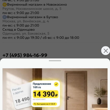
Фирменный магазин в Новокосино
Реутов, Носовихинское шоссе, д. 5
пн-вс: с 9:00 до 21:00
Фирменный магазин в Бутово
Москва, ул. Венёвская, д. 4
пн-вс: с 9:00 до 21:00
Склад в Одинцово
Одинцово, ул. Баковская, 5
пн-пт: с 9:00 до 19:30
/
сб-вс: с 9:00 до 18:00
+7 (495) 984-16-99
Заказать звонок
Стать дилером
Расскажите о нас
Поделиться
Оцените магазин