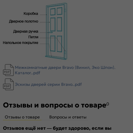
Комплектующие
Телескопические погонажные изделия для качественного
регулируемого монтажа. Дверная коробка с TPE-
уплотнителем для мягкого закрывания. Благодаря особой
форме уплотнителя отсутствует закусывание со стороны
петель.
Стекло
Magic Fog — белое сатинированное. Дешевое стекло с
пескоструйной обработкой не используем.
Межкомнатные двери Bravo (Винил, Эко Шпон).
Каталог..pdf
Эскизы дверей серии Bravo..pdf
Отзывы и вопросы о товаре
0
Отзывы о товаре
Вопросы и ответы
Отзывов ещё нет — будет здорово, если вы