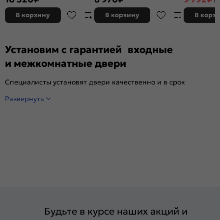
художественный, каркасно-
white сrystal, кромка нет,
без кромки,
щитовая
филенчатая
В корзину
В корзину
В корз
Установим с гарантией входные
и межкомнатные двери
Специалисты установят двери качественно и в срок
Развернуть
Будьте в курсе наших акций и