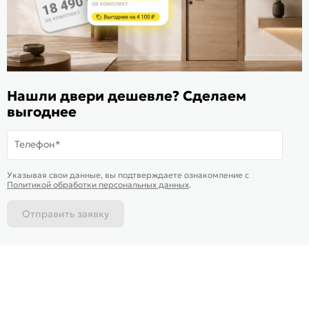
ИКС 1340
© 2010—2026 Склад Дверей 169.RU
Нашли двери дешевле? Сделаем
Пользовательское соглашение
выгоднее
Политика обработки персональных данных
Карта сайта
Телефон*
В корзину
-
4 635
₽
Купить в 1 клик
Указывая свои данные, вы подтверждаете ознакомление c
Доставим
завтра
Политикой обработки персональных данных
.
Отправить заявку
Каталог
Магазины
Позвонить
Написать
Корзина
На информационном ресурсе
применяются
куки