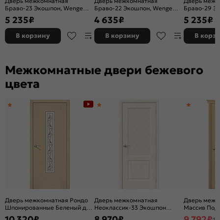
Дверь межкомнатная
Дверь межкомнатная
Дверь межк
Браво-23 Экошпон, Wenge
Браво-22 Экошпон, Wenge
Браво-29 Э
Melinga, остекленная, magic
Melinga, остекленная, magic
Melinga, ост
5 235
₽
4 635
₽
5 235
₽
fog, царговая
fog, царговая
fog, царгов
В корзину
В корзину
В корз
Межкомнатные двери бежевого
цвета
Дверь межкомнатная Рондо
Дверь межкомнатная
Дверь межк
Шпонированные Беленый дуб,
Неоклассик-33 Экошпон
Массив Под 
остекленная, сатинат белый
Nordic Oak, остекленная,
остекленная
10 320
₽
8 970
₽
9 792
₽
11