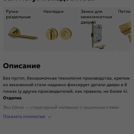
Материал:
Композитный мебельный щит на основе
высококачественного соснового бруса и
Ручки
Накладки
Замки для
древесных плит.
Петли
раздельные
межкомнатных
дверей
Описание
Без пустот, бескромочная технология производства, крепеж
из закаленной стали надежно фиксирует детали двери в 8
точках (у других производителей, как правило, не более 4).
Отделка
Эко Шпон — структурный материал с защитным слоем
Overlay, отличается высокой стойкостью к истиранию и
Показать полностью
механическим повреждениям в сравнении со схожими
декоративными материалами.. Репродукция натуральных
материалов — Super Realistic. Южная Корея.