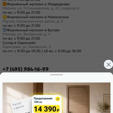
Фирменный магазин в Медведково
Москва, ул. Осташковская, д. 22, подъезд 6
пн-вс: с 9:00 до 21:00
Фирменный магазин в Новокосино
Реутов, Носовихинское шоссе, д. 5
пн-вс: с 9:00 до 21:00
Фирменный магазин в Бутово
Москва, ул. Венёвская, д. 4
пн-вс: с 9:00 до 21:00
Склад в Одинцово
Одинцово, ул. Баковская, 5
пн-пт: с 9:00 до 19:30
/
сб-вс: с 9:00 до 18:00
+7 (495) 984-16-99
Заказать звонок
Стать дилером
Расскажите о нас
Поделиться
Оцените магазин