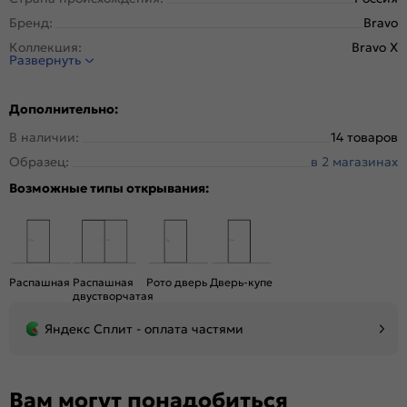
Бренд:
Bravo
Коллекция:
Bravo X
Развернуть
Стиль:
Модерн
Тип двери:
Остекленная
Дополнительно:
Система открывания:
Классическая, Раздвижная
В наличии:
14 товаров
Конструкция двери:
Царговая
Образец:
в 2 магазинах
Цвет:
Cappuccino Melinga
Возможные типы открывания:
Общий цвет:
Бежевый
Стекло:
Magic Fog
Вес, кг:
26.5
Кромка:
Нет
Распашная
Распашная
Рото дверь
Дверь-купе
Поверхность:
Структурный материал с защитным лаком.
двустворчатая
Репродукция натуральных материалов
Яндекс Сплит - оплата частями
Уровень шумоизоляции:
Средний ( 26-31 дБ)
Подходит под двухстворчатый проём:
Да
Гарантия (лет):
1.6
Вам могут понадобиться