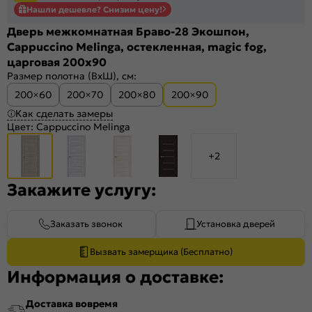
Нашли дешевле? Снизим цену!
Дверь межкомнатная Браво-28 Экошпон,
Cappuccino Melinga, остекленная, magic fog,
царговая 200x90
Размер полотна (ВхШ), см:
200×60
200×70
200×80
200×90
Как сделать замеры
Цвет:
Cappuccino Melinga
+2
Закажите услугу:
Заказать звонок
Установка дверей
Вызвать замерщика (Бесплатно)
Информация о доставке:
Доставка вовремя