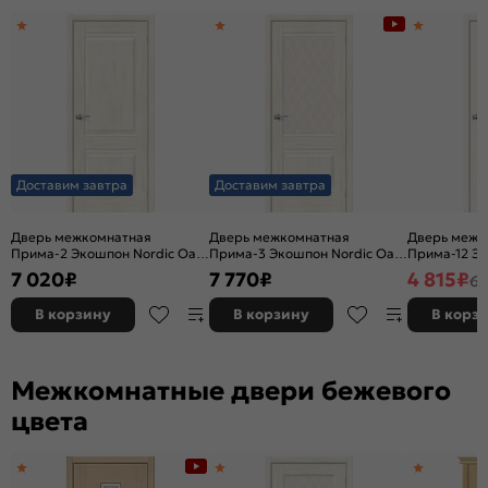
Доставим завтра
Доставим завтра
Дверь межкомнатная
Дверь межкомнатная
Дверь межк
Прима-2 Экошпон Nordic Oak,
Прима-3 Экошпон Nordic Oak,
Прима-12 Э
глухая, кромка нет,
остекленная, white сrystal,
Wood, глухая
7 020
₽
7 770
₽
4 815
₽
6 
филенчатая
кромка нет, филенчатая
филенчатая
В корзину
В корзину
В корз
Межкомнатные двери бежевого
цвета