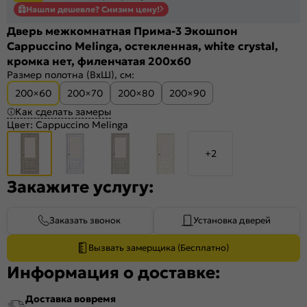
Нашли дешевле? Снизим цену!
Дверь межкомнатная Прима-3 Экошпон
Cappuccino Melinga, остекленная, white сrystal,
кромка нет, филенчатая 200x60
Размер полотна (ВхШ), см:
200×60
200×70
200×80
200×90
Как сделать замеры
Цвет:
Cappuccino Melinga
+2
Закажите услугу:
Заказать звонок
Установка дверей
Вызвать замерщика (Бесплатно)
Информация о доставке:
Доставка вовремя