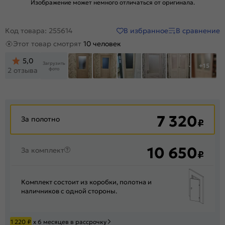
Изображение может немного отличаться от оригинала.
В избранное
В сравнение
Код товара: 255614
Этот товар смотрят
10 человек
5,0
Загрузить
+15
фото
2 отзыва
7 320
За полотно
₽
10 650
За комплект
₽
Комплект состоит из коробки, полотна и
наличников с одной стороны.
1 220
₽
х 6 месяцев в рассрочку