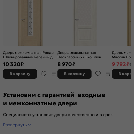
Дверь межкомнатная Рондо
Дверь межкомнатная
Дверь межк
Шпонированные Беленый дуб,
Неоклассик-33 Экошпон
Массив Под 
остекленная, сатинат белый
Nordic Oak, остекленная,
остекленная
10 320
₽
8 970
₽
9 792
₽
11
художественный, каркасно-
white сrystal, кромка нет,
без кромки,
щитовая
филенчатая
В корзину
В корзину
В корз
Установим с гарантией входные
и межкомнатные двери
Специалисты установят двери качественно и в срок
Развернуть