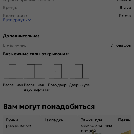
Бренд:
Bravo
Коллекция:
Prima
Развернуть
Стиль:
Неоклассика
Тип двери:
Остекленная
Дополнительно:
Система открывания:
Классическая, Раздвижная
В наличии:
7 товаров
Конструкция двери:
Филенчатая
Возможные типы открывания:
Цвет:
Cappuccino Melinga
Общий цвет:
Бежевый
Стекло:
White Сrystal
Вес, кг:
23
Распашная
Распашная
Рото дверь
Дверь-купе
Кромка:
Нет
двустворчатая
Поверхность:
Структурный материал с защитным лаком.
Репродукция натуральных материалов
Вам могут понадобиться
Уровень шумоизоляции:
Средний ( 26-31 дБ)
Подходит под двухстворчатый проём:
Да
Ручки
Накладки
Замки для
Петли
раздельные
межкомнатных
Гарантия (лет):
1.6
дверей