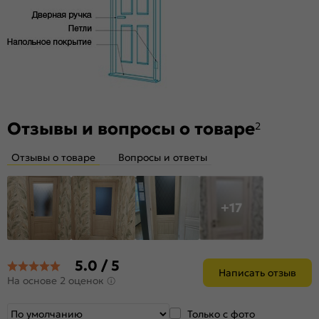
Телескопические погонажные изделия для качественного
регулируемого монтажа. Дверная коробка с TPE-
уплотнителем для мягкого закрывания. Благодаря особой
форме уплотнителя отсутствует закусывание со стороны
петель.
Стекло
White Сrystal — белое художественное сатинированное.
Отзывы и вопросы о товаре
Дешевое стекло с пескоструйной обработкой не
2
используем.
Отзывы о товаре
Вопросы и ответы
+17
5.0 / 5
Написать отзыв
На основе 2 оценок
Только с фото