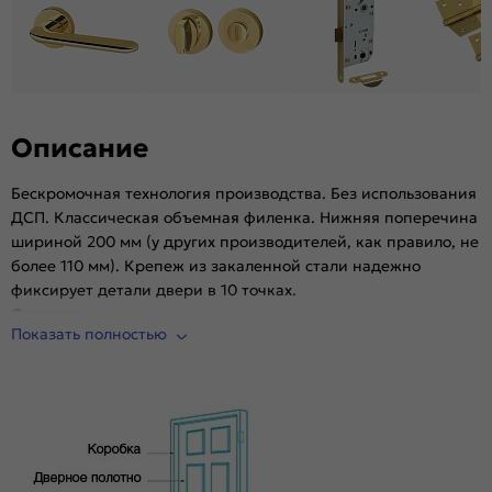
Материал:
Композитный мебельный щит на основе
высококачественного соснового бруса и MDF.
Описание
Бескромочная технология производства. Без использования
ДСП. Классическая объемная филенка. Нижняя поперечина
шириной 200 мм (у других производителей, как правило, не
более 110 мм). Крепеж из закаленной стали надежно
фиксирует детали двери в 10 точках.
Отделка
Показать полностью
Эко Шпон — структурный материал с защитным слоем
Overlay, отличается высокой стойкостью к истиранию и
механическим повреждениям в сравнении со схожими
декоративными материалами.. Репродукция натуральных
материалов — Super Realistic. Южная Корея.
Комплектующие