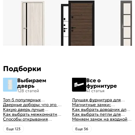
Подборки
Выбираем
Все о
дверь
фурнитуре
128 статей
41 статья
Топ-5 популярных
Лучшая фурнитура для
межкомнатных дверей
Дверные доборы: что это и
дверей: как выбрать
Магнитные замки:
зачем они нужны
Какую дверь лучше
правильно
особенности и принцип
Как выбрать доводчик для
поставить в ванную
Как выбрать межкомнатные
работы
входной двери: советы от
Как выбрать петли для
комнату
двери: какие
Способы открывания
профессионалов
межкомнатных дверей
Меняем замок на входной
межкомнатные двери
межкомнатных дверей (с
двери
лучше
фото-примерами)
Eще 123
Eще 36