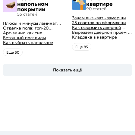
напольном
квартире
покрытии
90 статей
55 статей
Зачем вызывать замерщика
для установки дверей
25 советов по оформлению
Плюсы и минусы ламината:
дверного проема без двери
Как оформить дверной
как выбрать качественное
Отделка пола: топ-20
+ 50 фото
проем без двери
Вырезаем дверной проем в
напольное покрытие
вариантов напольных
Арт-винил как тип
различных материалах
Кладовка в квартире
покрытий
напольного покрытия
Бетонный пол: виды
стены
конструкций и технология
Как выбрать напольное
заливки
покрытие: плюсы и минусы
Eще 85
всех вариантов на
Eще 50
современном рынке
Показать ещё