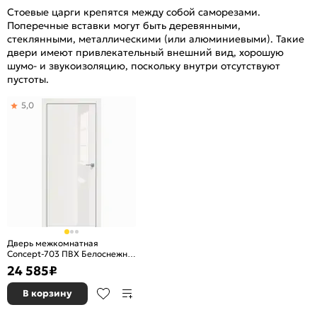
Стоевые царги крепятся между собой саморезами.
Поперечные вставки могут быть деревянными,
стеклянными, металлическими (или алюминиевыми). Такие
двери имеют привлекательный внешний вид, хорошую
шумо- и звукоизоляцию, поскольку внутри отсутствуют
пустоты.
5,0
Дверь межкомнатная
Concept-703 ПВХ Белоснежно
матовый, остекленная,
24 585
₽
лакобель белый, кромка
алюминиевая матовый хром,
В корзину
каркасно-щитовая