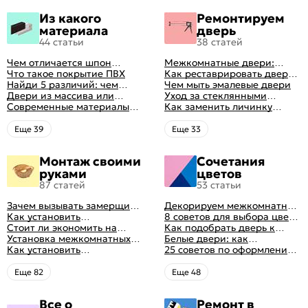
Из какого
Ремонтируем
материала
дверь
44 статьи
38 статей
Чем отличается шпон
Межкомнатные двери:
натуральный от шпона
Что такое покрытие ПВХ
правила ухода
Как реставрировать дверь в
файн-лайн
Найди 5 различий: чем
домашних условиях
Чем мыть эмалевые двери
отличаются двери пвх от
Двери из массива или
Уход за стеклянными
ламинированных
шпона: какие лучше
Современные материалы
дверями
Как заменить личинку
выбрать
межкомнатных дверей,
замка самостоятельно
виды межкомнатных
Eще 39
Eще 33
дверей по материалу
изготовления
Монтаж своими
Сочетания
руками
цветов
87 статей
53 статьи
Зачем вызывать замерщика
Декорируем межкомнатные
для установки дверей
Как установить
двери в стиле винтаж
8 советов для выбора цвета
межкомнатную дверь
Стоит ли экономить на
своими руками (с
межкомнатных дверей
Как подобрать дверь к
самостоятельно: советы
установке дверей
Установка межкомнатных
оригинальными фото-
интерьеру квартиры
Белые двери: как
профессионала
дверей своими руками:
Как установить
идеями)
гармонично вписать их в
25 советов по оформлению
правила монтажа,
металлические двери в
интерьер
дверного проема без двери
инструкция и полезные
квартире
+ 50 фото
Eще 82
Eще 48
советы
Все о
Ремонт в