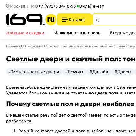
Москва и МО
+7 (495) 984-16-99
Онлайн-чат
Каталог
Акции и скидки
Межкомнатные двери
Входные дв
Главная
О магазине
Статьи
Светлые двери и светлый пол: тонкости 
Светлые двери и светлый пол: то
#Межкомнатные двери
#Ремонт
#Дизайн
#Двери
Времена, когда единственным вариантом для пола был тёмн
Уделяется большое внимание сочетанию цвета пола и цвета
Почему светлые пол и двери наиболее
В нашей статье речь пойдёт о светлой гамме, то есть о та
разберёмся.
Резкий контраст дверей и пола в небольшом помещени