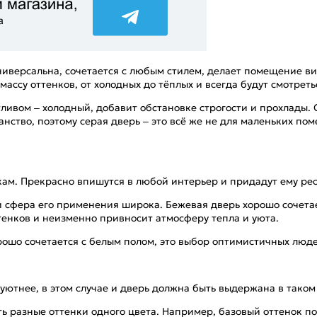
универсальна, сочетается с любым стилем, делает помещение в
ассу оттенков, от холодных до тёплых и всегда будут смотреть
ливом – холодный, добавит обстановке строгости и прохлады. 
ранство, поэтому серая дверь – это всё же не для маленьких п
ам. Прекрасно впишутся в любой интерьер и придадут ему рес
и сфера его применения широка. Бежевая дверь хорошо сочетае
тенков и неизменно привносит атмосферу тепла и уюта.
хорошо сочетается с белым полом, это выбор оптимистичных люд
уютнее, в этом случае и дверь должна быть выдержана в таком
ь разные оттенки одного цвета. Например, базовый оттенок п