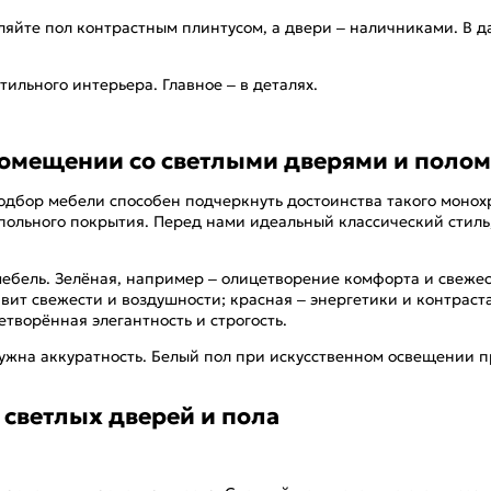
яйте пол контрастным плинтусом, а двери – наличниками. В д
ильного интерьера. Главное – в деталях.
помещении со светлыми дверями и полом
одбор мебели способен подчеркнуть достоинства такого монох
напольного покрытия. Перед нами идеальный классический стил
мебель. Зелёная, например – олицетворение комфорта и свежес
вит свежести и воздушности; красная – энергетики и контраста.
творённая элегантность и строгость.
ужна аккуратность. Белый пол при искусственном освещении пр
светлых дверей и пола