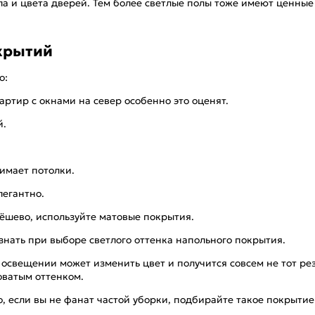
а и цвета дверей. Тем более светлые полы тоже имеют ценные
окрытий
о:
ртир с окнами на север особенно это оценят.
й.
имает потолки.
легантно.
ёшево, используйте матовые покрытия.
знать при выборе светлого оттенка напольного покрытия.
 освещении может изменить цвет и получится совсем не тот ре
оватым оттенком.
что, если вы не фанат частой уборки, подбирайте такое покрыт