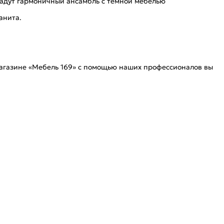
здадут гармоничный ансамбль с тёмной мебелью
анита.
магазине «Мебель 169» с помощью наших профессионалов вы