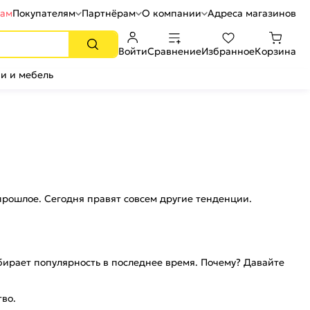
рам
Покупателям
Партнёрам
О компании
Адреса магазинов
Войти
Сравнение
Избранное
Корзина
и и мебель
прошлое. Сегодня правят совсем другие тенденции.
абирает популярность в последнее время. Почему? Давайте
во.