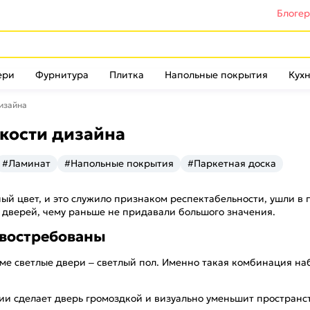
Блоге
ери
Фурнитура
Плитка
Напольные покрытия
Кухн
дизайна
нкости дизайна
#Ламинат
#Напольные покрытия
#Паркетная доска
ый цвет, и это служило признаком респектабельности, ушли в 
 дверей, чему раньше не придавали большого значения.
 востребованы
ндеме светлые двери – светлый пол. Именно такая комбинация н
и сделает дверь громоздкой и визуально уменьшит пространст