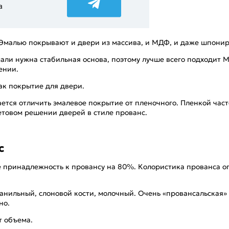
 Эмалью покрывают и двери из массива, и МДФ, и даже шпони
мали нужна стабильная основа, поэтому лучше всего подходит 
ении.
ак покрытие для двери.
ается отличить эмалевое покрытие от пленочного. Пленкой час
етовом решении дверей в стиле прованс.
с
 принадлежность к провансу на 80%. Колористика прованса о
анильный, слоновой кости, молочный. Очень «провансальская» д
но.
т объема.