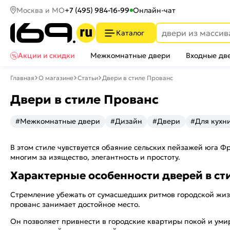
Москва и МО
+7 (495) 984-16-99
Онлайн-чат
Каталог
Акции и скидки
Межкомнатные двери
Входные дв
Главная
О магазине
Статьи
Двери в стиле Прованс
Двери в стиле Прованс
#Межкомнатные двери
#Дизайн
#Двери
#Для кухн
В этом стиле чувствуется обаяние сельских пейзажей юга Ф
многим за изящество, элегантность и простоту.
Характерные особенности дверей в ст
Стремление убежать от сумасшедших ритмов городской жизн
прованс занимает достойное место.
Он позволяет привнести в городские квартиры покой и уми