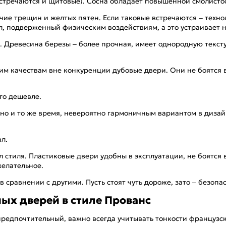
тречаются и щитовые). Сосна обладает повышенной смолистос
чие трещин и желтых пятен. Если таковые встречаются – техн
л, подверженный физическим воздействиям, а это устраивает н
. Древесина березы – более прочная, имеет однородную тексту
им качествам вне конкуренции дубовые двери. Они не боятся в
го дешевле.
дно и то же время, невероятно гармоничным вариантом в диза
л.
л стиля. Пластиковые двери удобны в эксплуатации, не боятся 
желательное.
 сравнении с другими. Пусть стоят чуть дороже, зато – безопа
х дверей в стиле Прованс
редпочтительный, важно всегда учитывать тонкости французск