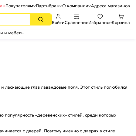
рам
Покупателям
Партнёрам
О компании
Адреса магазинов
Войти
Сравнение
Избранное
Корзина
и и мебель
, и ласкающие глаз лавандовые поля. Этот стиль полюбился
ю популярность «деревенских» стилей, среди которых
чинается с дверей. Поэтому именно о дверях в стиле