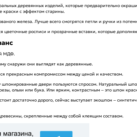
альных деревянных изделий, которые предварительно окрашив
е краски с эффектом старины.
ваного железа. Лучше всего смотрятся петли и ручки из потем
я цветочные росписи и прозрачные вставки, которые дополняю
ванс
ый МДФ.
ому снаружи они выглядят как деревянные.
тся прекрасным компромиссом между ценой и качеством.
у шпонированные двери пользуются спросом. Натуральный шпон 
зы, ольхи или бука. Или ярким, контрастным – это шпон красно
 стоит достаточно дорого, сейчас выступает экошпон – синтет
 древесины, скрепленные между собой клеящим составом.