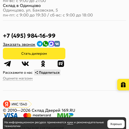
пн-вс: с 9:00 до 21:00
Склад в Одинцово
Одинцово, ул. Баковская, 5
пн-пт: с 9:00 до 19:30
/
сб-вс: с 9:00 до 18:00
+7 (495) 984-16-99
Заказать звонок
Стать дилером
Расскажите о нас
Поделиться
Оцените магазин
ИКС 1340
© 2010—2026 Склад Дверей 169.RU
На информационном ресурсе
применяются
куки
и рекомендательные
Хорошо
технологии
Пользовательское соглашение