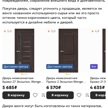
повреждениям, сохранение внешнего вида и долговечность.
Покупая дверь, следует уточнить у продавцов, является ли
венге названием используемого сырья или же это просто
оттенок темно-коричневого цвета, который часто
используется в дизайне мебели и дверей.
5,0
5,0
4,9
Доставим завтра
Доставим завтра
Хит
Дверь межкомнатная
Дверь межкомнатная
Дверь межк
Браво-27 Экошпон, Wenge
Прима-2 Экошпон Wenge
Браво-21 Э
Melinga, остекленная, mirox
Melinga, глухая, кромка нет,
Melinga, глу
5 685
₽
6 570
₽
4 635
₽
grey, царговая
филенчатая
В корзину
В корзину
В корз
Двери венге могут быть изготовлены из таких материалов,