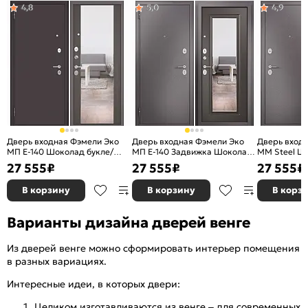
4,8
5,0
4,9
Дверь входная Фэмели Эко
Дверь входная Фэмели Эко
Дверь вход
МП E-140 Шоколад букле/
МП E-140 Задвижка Шоколад
ММ Steel Ш
Шоколад ларче, с зеркалом, 2
букле/Шоколад ларче, с
Шоколад бук
27 555
₽
27 555
₽
27 555
₽
замка
зеркалом, 2 замка, с ночной
задвижкой
В корзину
В корзину
В корз
Варианты дизайна дверей венге
Из дверей венге можно сформировать интерьер помещения
в разных вариациях.
Интересные идеи, в которых двери:
Целиком изготавливаются из венге – для современных