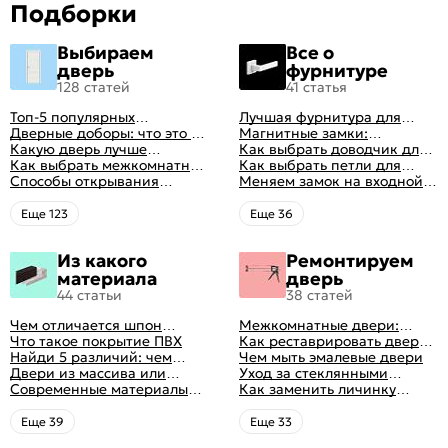
Подборки
Выбираем
Все о
дверь
фурнитуре
128 статей
41 статья
Топ-5 популярных
Лучшая фурнитура для
межкомнатных дверей
Дверные доборы: что это и
дверей: как выбрать
Магнитные замки:
зачем они нужны
Какую дверь лучше
правильно
особенности и принцип
Как выбрать доводчик для
поставить в ванную
Как выбрать межкомнатные
работы
входной двери: советы от
Как выбрать петли для
комнату
двери: какие
Способы открывания
профессионалов
межкомнатных дверей
Меняем замок на входной
межкомнатные двери
межкомнатных дверей (с
двери
лучше
фото-примерами)
Eще 123
Eще 36
Из какого
Ремонтируем
материала
дверь
44 статьи
38 статей
Чем отличается шпон
Межкомнатные двери:
натуральный от шпона
Что такое покрытие ПВХ
правила ухода
Как реставрировать дверь в
файн-лайн
Найди 5 различий: чем
домашних условиях
Чем мыть эмалевые двери
отличаются двери пвх от
Двери из массива или
Уход за стеклянными
ламинированных
шпона: какие лучше
Современные материалы
дверями
Как заменить личинку
выбрать
межкомнатных дверей,
замка самостоятельно
виды межкомнатных
Eще 39
Eще 33
дверей по материалу