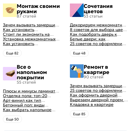
изготовления
Монтаж своими
Сочетания
руками
цветов
87 статей
53 статьи
Зачем вызывать замерщика
Декорируем межкомнатные
для установки дверей
Как установить
двери в стиле винтаж
8 советов для выбора цвета
межкомнатную дверь
Стоит ли экономить на
своими руками (с
межкомнатных дверей
Как подобрать дверь к
самостоятельно: советы
установке дверей
Установка межкомнатных
оригинальными фото-
интерьеру квартиры
Белые двери: как
профессионала
дверей своими руками:
Как установить
идеями)
гармонично вписать их в
25 советов по оформлению
правила монтажа,
металлические двери в
интерьер
дверного проема без двери
инструкция и полезные
квартире
+ 50 фото
Eще 82
Eще 48
советы
Все о
Ремонт в
напольном
квартире
покрытии
90 статей
55 статей
Зачем вызывать замерщика
для установки дверей
25 советов по оформлению
Плюсы и минусы ламината:
дверного проема без двери
Как оформить дверной
как выбрать качественное
Отделка пола: топ-20
+ 50 фото
проем без двери
Вырезаем дверной проем в
напольное покрытие
вариантов напольных
Арт-винил как тип
различных материалах
Кладовка в квартире
покрытий
напольного покрытия
Бетонный пол: виды
стены
конструкций и технология
Как выбрать напольное
заливки
покрытие: плюсы и минусы
Eще 85
всех вариантов на
Eще 50
современном рынке