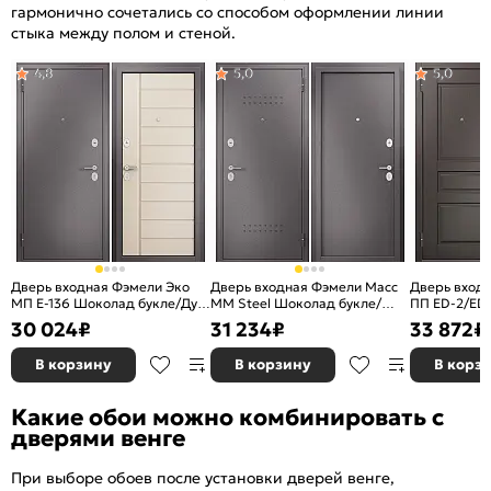
гармонично сочетались со способом оформлении линии
стыка между полом и стеной.
4,8
5,0
5,0
Дверь входная Фэмели Эко
Дверь входная Фэмели Масс
Дверь вход
МП E-136 Шоколад букле/Дуб
ММ Steel Шоколад букле/
ПП ED-2/ED
кофейный матовый, 2 замка
Шоколад букле, 2 замка
Шоколад л
30 024
₽
31 234
₽
33 872
₽
ларче, 2 зам
задвижкой
В корзину
В корзину
В корз
Какие обои можно комбинировать с
дверями венге
При выборе обоев после установки дверей венге,